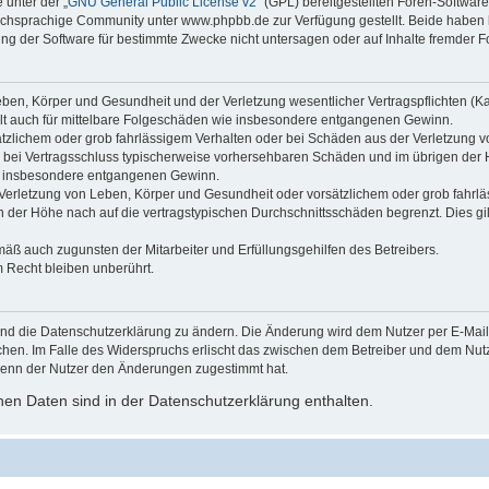
 unter der „
GNU General Public License v2
“ (GPL) bereitgestellten Foren-Softwa
chsprachige Community unter www.phpbb.de zur Verfügung gestellt. Beide haben ke
g der Software für bestimmte Zwecke nicht untersagen oder auf Inhalte fremder F
ben, Körper und Gesundheit und der Verletzung wesentlicher Vertragspflichten (Kard
gilt auch für mittelbare Folgeschäden wie insbesondere entgangenen Gewinn.
ätzlichem oder grob fahrlässigem Verhalten oder bei Schäden aus der Verletzung 
 die bei Vertragsschluss typischerweise vorhersehbaren Schäden und im übrigen de
wie insbesondere entgangenen Gewinn.
erletzung von Leben, Körper und Gesundheit oder vorsätzlichem oder grob fahrläs
der Höhe nach auf die vertragstypischen Durchschnittsschäden begrenzt. Dies gi
mäß auch zugunsten der Mitarbeiter und Erfüllungsgehilfen des Betreibers.
 Recht bleiben unberührt.
und die Datenschutzerklärung zu ändern. Die Änderung wird dem Nutzer per E-Mail m
chen. Im Falle des Widerspruchs erlischt das zwischen dem Betreiber und dem Nutze
wenn der Nutzer den Änderungen zugestimmt hat.
en Daten sind in der Datenschutzerklärung enthalten.