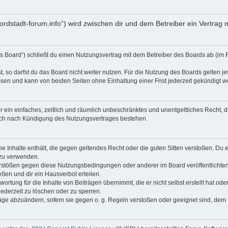
nordstadt-forum.info“) wird zwischen dir und dem Betreiber ein Vertra
s Board“) schließt du einen Nutzungsvertrag mit dem Betreiber des Boards ab (im 
 so darfst du das Board nicht weiter nutzen. Für die Nutzung des Boards gelten jew
sen und kann von beiden Seiten ohne Einhaltung einer Frist jederzeit gekündigt w
ber ein einfaches, zeitlich und räumlich unbeschränktes und unentgeltliches Recht
auch nach Kündigung des Nutzungsvertrages bestehen.
ine Inhalte enthält, die gegen geltendes Recht oder die guten Sitten verstoßen. Du 
 zu verwenden.
erstößen gegen diese Nutzungsbedingungen oder anderer im Board veröffentlichte
ßen und dir ein Hausverbot erteilen.
ortung für die Inhalte von Beiträgen übernimmt, die er nicht selbst erstellt hat od
jederzeit zu löschen oder zu sperren.
räge abzuändern, sofern sie gegen o. g. Regeln verstoßen oder geeignet sind, dem