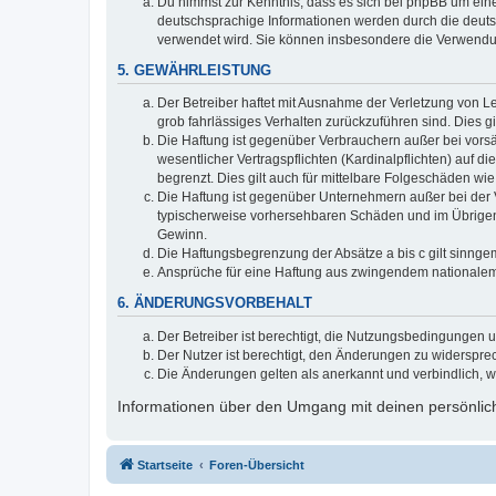
Du nimmst zur Kenntnis, dass es sich bei phpBB um eine
deutschsprachige Informationen werden durch die deuts
verwendet wird. Sie können insbesondere die Verwendun
5. GEWÄHRLEISTUNG
Der Betreiber haftet mit Ausnahme der Verletzung von Le
grob fahrlässiges Verhalten zurückzuführen sind. Dies 
Die Haftung ist gegenüber Verbrauchern außer bei vors
wesentlicher Vertragspflichten (Kardinalpflichten) auf
begrenzt. Dies gilt auch für mittelbare Folgeschäden 
Die Haftung ist gegenüber Unternehmern außer bei der V
typischerweise vorhersehbaren Schäden und im Übrigen 
Gewinn.
Die Haftungsbegrenzung der Absätze a bis c gilt sinnge
Ansprüche für eine Haftung aus zwingendem nationalem
6. ÄNDERUNGSVORBEHALT
Der Betreiber ist berechtigt, die Nutzungsbedingungen 
Der Nutzer ist berechtigt, den Änderungen zu widerspre
Die Änderungen gelten als anerkannt und verbindlich, 
Informationen über den Umgang mit deinen persönlich
Startseite
Foren-Übersicht