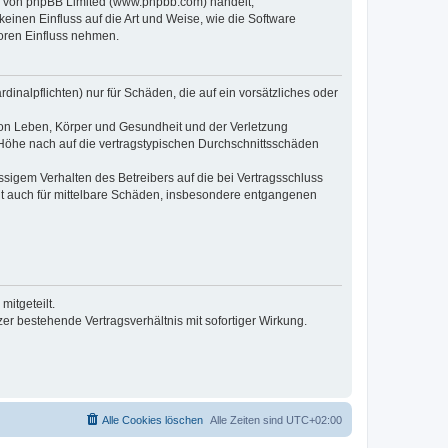
re von phpBB Limited (www.phpbb.com) handelt;
inen Einfluss auf die Art und Weise, wie die Software
oren Einfluss nehmen.
inalpflichten) nur für Schäden, die auf ein vorsätzliches oder
von Leben, Körper und Gesundheit und der Verletzung
r Höhe nach auf die vertragstypischen Durchschnittsschäden
sigem Verhalten des Betreibers auf die bei Vertragsschluss
lt auch für mittelbare Schäden, insbesondere entgangenen
itgeteilt.
r bestehende Vertragsverhältnis mit sofortiger Wirkung.
Alle Cookies löschen
Alle Zeiten sind
UTC+02:00