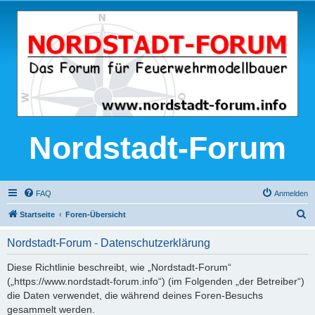
Nordstadt-Forum
FAQ
Anmelden
S
Startseite
Foren-Übersicht
u
Nordstadt-Forum - Datenschutzerklärung
c
h
Diese Richtlinie beschreibt, wie „Nordstadt-Forum“
(„https://www.nordstadt-forum.info“) (im Folgenden „der Betreiber“)
e
die Daten verwendet, die während deines Foren-Besuchs
gesammelt werden.