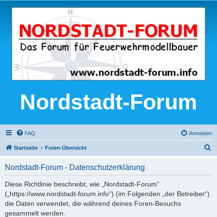
Nordstadt-Forum
FAQ
Anmelden
S
Startseite
Foren-Übersicht
u
Nordstadt-Forum - Datenschutzerklärung
c
h
Diese Richtlinie beschreibt, wie „Nordstadt-Forum“
(„https://www.nordstadt-forum.info“) (im Folgenden „der Betreiber“)
e
die Daten verwendet, die während deines Foren-Besuchs
gesammelt werden.