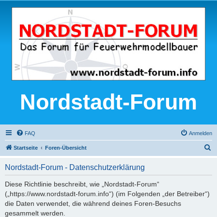
Nordstadt-Forum
FAQ
Anmelden
S
Startseite
Foren-Übersicht
u
Nordstadt-Forum - Datenschutzerklärung
c
h
Diese Richtlinie beschreibt, wie „Nordstadt-Forum“
(„https://www.nordstadt-forum.info“) (im Folgenden „der Betreiber“)
e
die Daten verwendet, die während deines Foren-Besuchs
gesammelt werden.