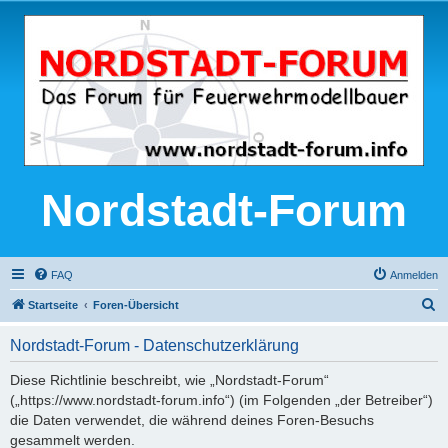
Nordstadt-Forum
FAQ
Anmelden
S
Startseite
Foren-Übersicht
u
Nordstadt-Forum - Datenschutzerklärung
c
h
Diese Richtlinie beschreibt, wie „Nordstadt-Forum“
(„https://www.nordstadt-forum.info“) (im Folgenden „der Betreiber“)
e
die Daten verwendet, die während deines Foren-Besuchs
gesammelt werden.