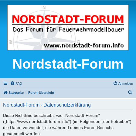
Nordstadt-Forum
FAQ
Anmelden
S
Startseite
Foren-Übersicht
u
Nordstadt-Forum - Datenschutzerklärung
c
h
Diese Richtlinie beschreibt, wie „Nordstadt-Forum“
(„https://www.nordstadt-forum.info“) (im Folgenden „der Betreiber“)
e
die Daten verwendet, die während deines Foren-Besuchs
gesammelt werden.