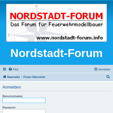
Nordstadt-Forum
FAQ
Anmelden
S
Startseite
Foren-Übersicht
u
Anmelden
c
h
Benutzername:
e
Passwort: