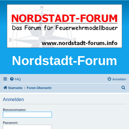
Nordstadt-Forum
FAQ
Anmelden
S
Startseite
Foren-Übersicht
u
Anmelden
c
h
Benutzername:
e
Passwort: