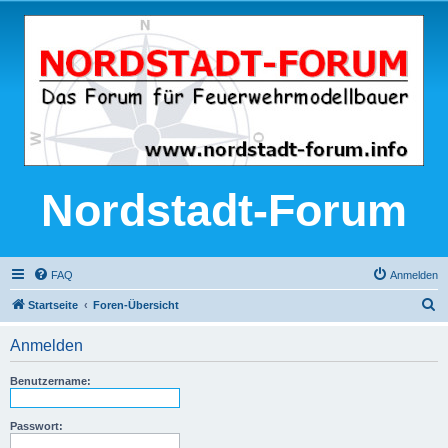
Nordstadt-Forum
FAQ
Anmelden
S
Startseite
Foren-Übersicht
u
Anmelden
c
h
Benutzername:
e
Passwort: