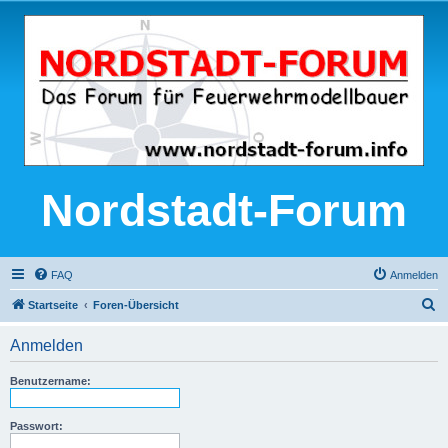
Nordstadt-Forum
FAQ
Anmelden
S
Startseite
Foren-Übersicht
u
Anmelden
c
h
Benutzername:
e
Passwort: