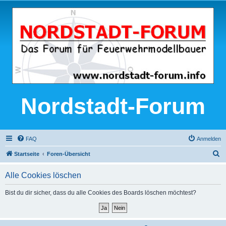
Nordstadt-Forum
FAQ
Anmelden
S
Startseite
Foren-Übersicht
u
Alle Cookies löschen
c
h
Bist du dir sicher, dass du alle Cookies des Boards löschen möchtest?
e