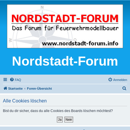
Nordstadt-Forum
FAQ
Anmelden
S
Startseite
Foren-Übersicht
u
Alle Cookies löschen
c
h
Bist du dir sicher, dass du alle Cookies des Boards löschen möchtest?
e