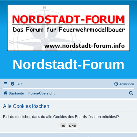
Nordstadt-Forum
FAQ
Anmelden
S
Startseite
Foren-Übersicht
u
Alle Cookies löschen
c
h
Bist du dir sicher, dass du alle Cookies des Boards löschen möchtest?
e