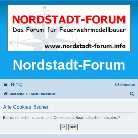
Nordstadt-Forum
FAQ
Anmelden
S
Startseite
Foren-Übersicht
u
Alle Cookies löschen
c
h
Bist du dir sicher, dass du alle Cookies des Boards löschen möchtest?
e