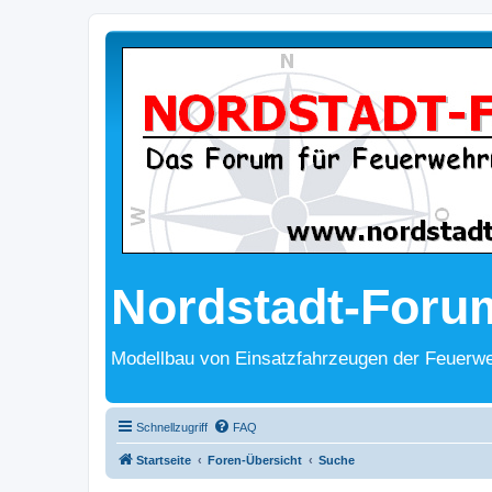
Nordstadt-Foru
Modellbau von Einsatzfahrzeugen der Feuerwe
Schnellzugriff
FAQ
Startseite
Foren-Übersicht
Suche