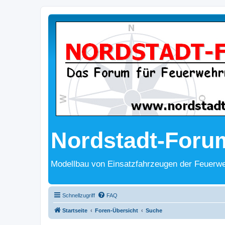
Nordstadt-Foru
Modellbau von Einsatzfahrzeugen der Feuerwe
Schnellzugriff
FAQ
Startseite
Foren-Übersicht
Suche