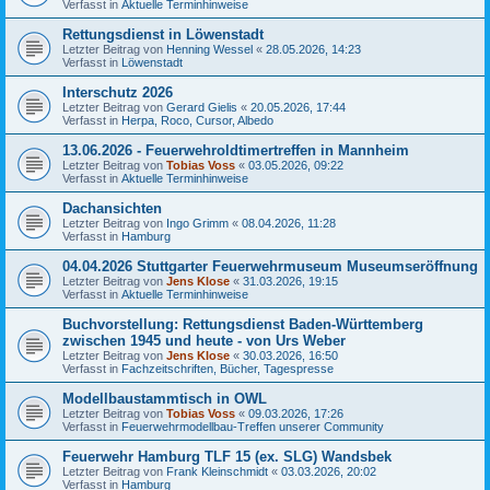
Verfasst in
Aktuelle Terminhinweise
Rettungsdienst in Löwenstadt
Letzter Beitrag von
Henning Wessel
«
28.05.2026, 14:23
Verfasst in
Löwenstadt
Interschutz 2026
Letzter Beitrag von
Gerard Gielis
«
20.05.2026, 17:44
Verfasst in
Herpa, Roco, Cursor, Albedo
13.06.2026 - Feuerwehroldtimertreffen in Mannheim
Letzter Beitrag von
Tobias Voss
«
03.05.2026, 09:22
Verfasst in
Aktuelle Terminhinweise
Dachansichten
Letzter Beitrag von
Ingo Grimm
«
08.04.2026, 11:28
Verfasst in
Hamburg
04.04.2026 Stuttgarter Feuerwehrmuseum Museumseröffnung
Letzter Beitrag von
Jens Klose
«
31.03.2026, 19:15
Verfasst in
Aktuelle Terminhinweise
Buchvorstellung: Rettungsdienst Baden-Württemberg
zwischen 1945 und heute - von Urs Weber
Letzter Beitrag von
Jens Klose
«
30.03.2026, 16:50
Verfasst in
Fachzeitschriften, Bücher, Tagespresse
Modellbaustammtisch in OWL
Letzter Beitrag von
Tobias Voss
«
09.03.2026, 17:26
Verfasst in
Feuerwehrmodellbau-Treffen unserer Community
Feuerwehr Hamburg TLF 15 (ex. SLG) Wandsbek
Letzter Beitrag von
Frank Kleinschmidt
«
03.03.2026, 20:02
Verfasst in
Hamburg