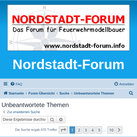
Nordstadt-Forum
FAQ
Anmelden
S
Startseite
Foren-Übersicht
Suche
Unbeantwortete Themen
u
Unbeantwortete Themen
c
Zur erweiterten Suche
h
Suche
Erweiterte Suche
e
Seite
1
von
10
1
2
3
4
5
10
Nächst
Die Suche ergab 470 Treffer
…