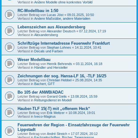
Verfasst in
Andere Modelle ohne konkretes Vorbild
RC-Modellbau in 1:50
Letzter Beitrag von
Lucas Jöst
«
09.01.2025, 10:50
Verfasst in
Andere Maßstäbe, andere Materialien
Lebenszeichen aus Alexandersberg
Letzter Beitrag von
Alexander Deutsch
«
07.12.2024, 17:19
Verfasst in
Alexandersberg
Schriftzüge Internetadresse Feuerwehr Frankfurt
Letzter Beitrag von
Stephan Lohnes
«
14.11.2024, 10:41
Verfasst in
Decals und Farben
Weser Modellbau
Letzter Beitrag von
Henrik Behrends
«
03.11.2024, 16:18
Verfasst in
Händler und Hersteller
Zeichnungen der sog. Hansa-LF 16, -TLF 16/25
Letzter Beitrag von
Christian Hebbel
«
25.08.2024, 14:35
Verfasst in
Bachert, GFT
Bo 105 der ANWB/ADAC
Letzter Beitrag von
Gerard Gielis
«
13.08.2024, 15:59
Verfasst in
Rettungsdienst im Modell
Hauber-TLF 15(-T) mit „offenem Heck“
Letzter Beitrag von
Erik Meltzer
«
10.08.2024, 19:01
Verfasst in
Iveco-Magirus
Feuerwehren der Region - Einsatzfahrzeuge der Feuerwehr
Lippstadt
Letzter Beitrag von
André Streich
«
17.07.2024, 20:12
Verfasst in
Fachzeitschriften, Bücher, Tagespresse