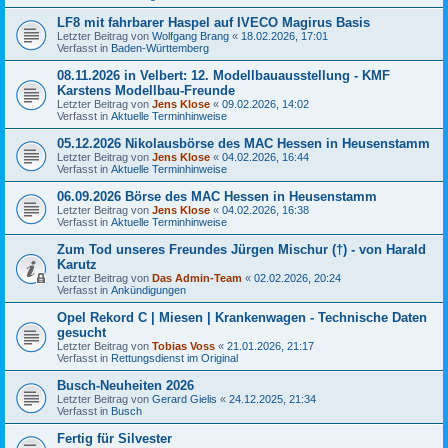
LF8 mit fahrbarer Haspel auf IVECO Magirus Basis
Letzter Beitrag von
Wolfgang Brang
«
18.02.2026, 17:01
Verfasst in
Baden-Württemberg
08.11.2026 in Velbert: 12. Modellbauausstellung - KMF
Karstens Modellbau-Freunde
Letzter Beitrag von
Jens Klose
«
09.02.2026, 14:02
Verfasst in
Aktuelle Terminhinweise
05.12.2026 Nikolausbörse des MAC Hessen in Heusenstamm
Letzter Beitrag von
Jens Klose
«
04.02.2026, 16:44
Verfasst in
Aktuelle Terminhinweise
06.09.2026 Börse des MAC Hessen in Heusenstamm
Letzter Beitrag von
Jens Klose
«
04.02.2026, 16:38
Verfasst in
Aktuelle Terminhinweise
Zum Tod unseres Freundes Jürgen Mischur (†) - von Harald
Karutz
Letzter Beitrag von
Das Admin-Team
«
02.02.2026, 20:24
Verfasst in
Ankündigungen
Opel Rekord C | Miesen | Krankenwagen - Technische Daten
gesucht
Letzter Beitrag von
Tobias Voss
«
21.01.2026, 21:17
Verfasst in
Rettungsdienst im Original
Busch-Neuheiten 2026
Letzter Beitrag von
Gerard Gielis
«
24.12.2025, 21:34
Verfasst in
Busch
Fertig für Silvester