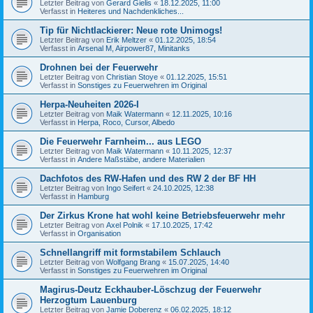
Letzter Beitrag von
Gerard Gielis
«
18.12.2025, 11:00
Verfasst in
Heiteres und Nachdenkliches...
Tip für Nichtlackierer: Neue rote Unimogs!
Letzter Beitrag von
Erik Meltzer
«
01.12.2025, 18:54
Verfasst in
Arsenal M, Airpower87, Minitanks
Drohnen bei der Feuerwehr
Letzter Beitrag von
Christian Stoye
«
01.12.2025, 15:51
Verfasst in
Sonstiges zu Feuerwehren im Original
Herpa-Neuheiten 2026-I
Letzter Beitrag von
Maik Watermann
«
12.11.2025, 10:16
Verfasst in
Herpa, Roco, Cursor, Albedo
Die Feuerwehr Farnheim... aus LEGO
Letzter Beitrag von
Maik Watermann
«
10.11.2025, 12:37
Verfasst in
Andere Maßstäbe, andere Materialien
Dachfotos des RW-Hafen und des RW 2 der BF HH
Letzter Beitrag von
Ingo Seifert
«
24.10.2025, 12:38
Verfasst in
Hamburg
Der Zirkus Krone hat wohl keine Betriebsfeuerwehr mehr
Letzter Beitrag von
Axel Polnik
«
17.10.2025, 17:42
Verfasst in
Organisation
Schnellangriff mit formstabilem Schlauch
Letzter Beitrag von
Wolfgang Brang
«
15.07.2025, 14:40
Verfasst in
Sonstiges zu Feuerwehren im Original
Magirus-Deutz Eckhauber-Löschzug der Feuerwehr
Herzogtum Lauenburg
Letzter Beitrag von
Jamie Doberenz
«
06.02.2025, 18:12