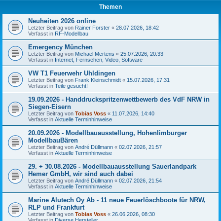
Themen
Neuheiten 2026 online
Letzter Beitrag von
Rainer Forster
«
28.07.2026, 18:42
Verfasst in
RF-Modellbau
Emergency München
Letzter Beitrag von
Michael Mertens
«
25.07.2026, 20:33
Verfasst in
Internet, Fernsehen, Video, Software
VW T1 Feuerwehr Uhldingen
Letzter Beitrag von
Frank Kleinschmidt
«
15.07.2026, 17:31
Verfasst in
Teile gesucht!
19.09.2026 - Handdruckspritzenwettbewerb des VdF NRW in
Siegen-Eisern
Letzter Beitrag von
Tobias Voss
«
11.07.2026, 14:40
Verfasst in
Aktuelle Terminhinweise
20.09.2026 - Modellbauausstellung, Hohenlimburger
ModellbauBären
Letzter Beitrag von
André Düllmann
«
02.07.2026, 21:57
Verfasst in
Aktuelle Terminhinweise
29. + 30.08.2026 - Modellbauausstellung Sauerlandpark
Hemer GmbH, wir sind auch dabei
Letzter Beitrag von
André Düllmann
«
02.07.2026, 21:54
Verfasst in
Aktuelle Terminhinweise
Marine Alutech Oy Ab - 11 neue Feuerlöschboote für NRW,
RLP und Frankfurt
Letzter Beitrag von
Tobias Voss
«
26.06.2026, 08:30
Verfasst in
Diverse Hersteller