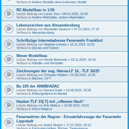
Verfasst in
Andere Modelle ohne konkretes Vorbild
RC-Modellbau in 1:50
Letzter Beitrag von
Lucas Jöst
«
09.01.2025, 10:50
Verfasst in
Andere Maßstäbe, andere Materialien
Lebenszeichen aus Alexandersberg
Letzter Beitrag von
Alexander Deutsch
«
07.12.2024, 17:19
Verfasst in
Alexandersberg
Schriftzüge Internetadresse Feuerwehr Frankfurt
Letzter Beitrag von
Stephan Lohnes
«
14.11.2024, 10:41
Verfasst in
Decals und Farben
Weser Modellbau
Letzter Beitrag von
Henrik Behrends
«
03.11.2024, 16:18
Verfasst in
Händler und Hersteller
Zeichnungen der sog. Hansa-LF 16, -TLF 16/25
Letzter Beitrag von
Christian Hebbel
«
25.08.2024, 14:35
Verfasst in
Bachert, GFT
Bo 105 der ANWB/ADAC
Letzter Beitrag von
Gerard Gielis
«
13.08.2024, 15:59
Verfasst in
Rettungsdienst im Modell
Hauber-TLF 15(-T) mit „offenem Heck“
Letzter Beitrag von
Erik Meltzer
«
10.08.2024, 19:01
Verfasst in
Iveco-Magirus
Feuerwehren der Region - Einsatzfahrzeuge der Feuerwehr
Lippstadt
Letzter Beitrag von
André Streich
«
17.07.2024, 20:12
Verfasst in
Fachzeitschriften, Bücher, Tagespresse