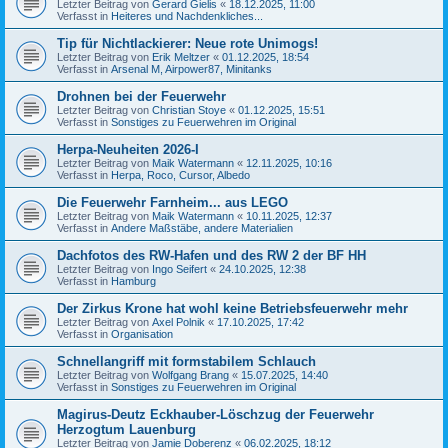
Letzter Beitrag von
Gerard Gielis
«
18.12.2025, 11:00
Verfasst in
Heiteres und Nachdenkliches...
Tip für Nichtlackierer: Neue rote Unimogs!
Letzter Beitrag von
Erik Meltzer
«
01.12.2025, 18:54
Verfasst in
Arsenal M, Airpower87, Minitanks
Drohnen bei der Feuerwehr
Letzter Beitrag von
Christian Stoye
«
01.12.2025, 15:51
Verfasst in
Sonstiges zu Feuerwehren im Original
Herpa-Neuheiten 2026-I
Letzter Beitrag von
Maik Watermann
«
12.11.2025, 10:16
Verfasst in
Herpa, Roco, Cursor, Albedo
Die Feuerwehr Farnheim... aus LEGO
Letzter Beitrag von
Maik Watermann
«
10.11.2025, 12:37
Verfasst in
Andere Maßstäbe, andere Materialien
Dachfotos des RW-Hafen und des RW 2 der BF HH
Letzter Beitrag von
Ingo Seifert
«
24.10.2025, 12:38
Verfasst in
Hamburg
Der Zirkus Krone hat wohl keine Betriebsfeuerwehr mehr
Letzter Beitrag von
Axel Polnik
«
17.10.2025, 17:42
Verfasst in
Organisation
Schnellangriff mit formstabilem Schlauch
Letzter Beitrag von
Wolfgang Brang
«
15.07.2025, 14:40
Verfasst in
Sonstiges zu Feuerwehren im Original
Magirus-Deutz Eckhauber-Löschzug der Feuerwehr
Herzogtum Lauenburg
Letzter Beitrag von
Jamie Doberenz
«
06.02.2025, 18:12