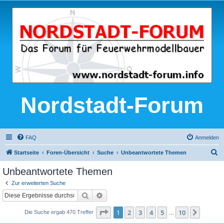
Nordstadt-Forum
FAQ
Anmelden
S
Startseite
Foren-Übersicht
Suche
Unbeantwortete Themen
u
Unbeantwortete Themen
c
Zur erweiterten Suche
h
Suche
Erweiterte Suche
e
Seite
1
von
10
1
2
3
4
5
10
Nächst
Die Suche ergab 470 Treffer
…