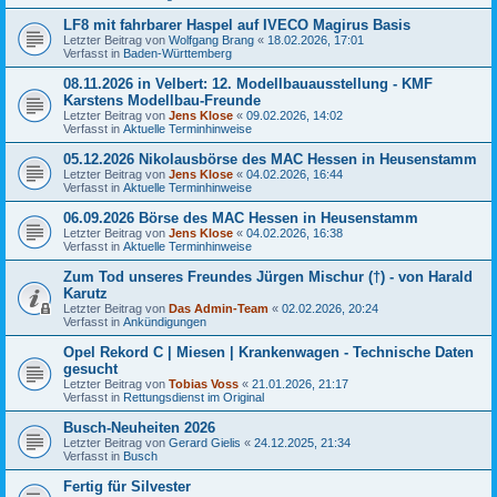
LF8 mit fahrbarer Haspel auf IVECO Magirus Basis
Letzter Beitrag von
Wolfgang Brang
«
18.02.2026, 17:01
Verfasst in
Baden-Württemberg
08.11.2026 in Velbert: 12. Modellbauausstellung - KMF
Karstens Modellbau-Freunde
Letzter Beitrag von
Jens Klose
«
09.02.2026, 14:02
Verfasst in
Aktuelle Terminhinweise
05.12.2026 Nikolausbörse des MAC Hessen in Heusenstamm
Letzter Beitrag von
Jens Klose
«
04.02.2026, 16:44
Verfasst in
Aktuelle Terminhinweise
06.09.2026 Börse des MAC Hessen in Heusenstamm
Letzter Beitrag von
Jens Klose
«
04.02.2026, 16:38
Verfasst in
Aktuelle Terminhinweise
Zum Tod unseres Freundes Jürgen Mischur (†) - von Harald
Karutz
Letzter Beitrag von
Das Admin-Team
«
02.02.2026, 20:24
Verfasst in
Ankündigungen
Opel Rekord C | Miesen | Krankenwagen - Technische Daten
gesucht
Letzter Beitrag von
Tobias Voss
«
21.01.2026, 21:17
Verfasst in
Rettungsdienst im Original
Busch-Neuheiten 2026
Letzter Beitrag von
Gerard Gielis
«
24.12.2025, 21:34
Verfasst in
Busch
Fertig für Silvester