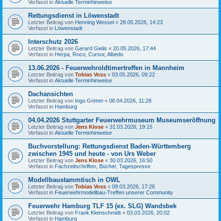
Verfasst in
Aktuelle Terminhinweise
Rettungsdienst in Löwenstadt
Letzter Beitrag von
Henning Wessel
«
28.05.2026, 14:23
Verfasst in
Löwenstadt
Interschutz 2026
Letzter Beitrag von
Gerard Gielis
«
20.05.2026, 17:44
Verfasst in
Herpa, Roco, Cursor, Albedo
13.06.2026 - Feuerwehroldtimertreffen in Mannheim
Letzter Beitrag von
Tobias Voss
«
03.05.2026, 09:22
Verfasst in
Aktuelle Terminhinweise
Dachansichten
Letzter Beitrag von
Ingo Grimm
«
08.04.2026, 11:28
Verfasst in
Hamburg
04.04.2026 Stuttgarter Feuerwehrmuseum Museumseröffnung
Letzter Beitrag von
Jens Klose
«
31.03.2026, 19:15
Verfasst in
Aktuelle Terminhinweise
Buchvorstellung: Rettungsdienst Baden-Württemberg
zwischen 1945 und heute - von Urs Weber
Letzter Beitrag von
Jens Klose
«
30.03.2026, 16:50
Verfasst in
Fachzeitschriften, Bücher, Tagespresse
Modellbaustammtisch in OWL
Letzter Beitrag von
Tobias Voss
«
09.03.2026, 17:26
Verfasst in
Feuerwehrmodellbau-Treffen unserer Community
Feuerwehr Hamburg TLF 15 (ex. SLG) Wandsbek
Letzter Beitrag von
Frank Kleinschmidt
«
03.03.2026, 20:02
Verfasst in
Hamburg