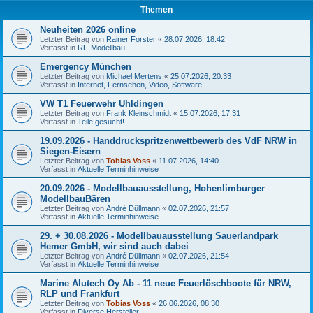
Themen
Neuheiten 2026 online
Letzter Beitrag von
Rainer Forster
«
28.07.2026, 18:42
Verfasst in
RF-Modellbau
Emergency München
Letzter Beitrag von
Michael Mertens
«
25.07.2026, 20:33
Verfasst in
Internet, Fernsehen, Video, Software
VW T1 Feuerwehr Uhldingen
Letzter Beitrag von
Frank Kleinschmidt
«
15.07.2026, 17:31
Verfasst in
Teile gesucht!
19.09.2026 - Handdruckspritzenwettbewerb des VdF NRW in
Siegen-Eisern
Letzter Beitrag von
Tobias Voss
«
11.07.2026, 14:40
Verfasst in
Aktuelle Terminhinweise
20.09.2026 - Modellbauausstellung, Hohenlimburger
ModellbauBären
Letzter Beitrag von
André Düllmann
«
02.07.2026, 21:57
Verfasst in
Aktuelle Terminhinweise
29. + 30.08.2026 - Modellbauausstellung Sauerlandpark
Hemer GmbH, wir sind auch dabei
Letzter Beitrag von
André Düllmann
«
02.07.2026, 21:54
Verfasst in
Aktuelle Terminhinweise
Marine Alutech Oy Ab - 11 neue Feuerlöschboote für NRW,
RLP und Frankfurt
Letzter Beitrag von
Tobias Voss
«
26.06.2026, 08:30
Verfasst in
Diverse Hersteller