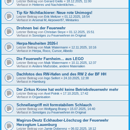
Letzter Beitrag von
Gerard Gielis
«
18.12.2025, 11:00
Verfasst in
Heiteres und Nachdenkliches...
Tip für Nichtlackierer: Neue rote Unimogs!
Letzter Beitrag von
Erik Meltzer
«
01.12.2025, 18:54
Verfasst in
Arsenal M, Airpower87, Minitanks
Drohnen bei der Feuerwehr
Letzter Beitrag von
Christian Stoye
«
01.12.2025, 15:51
Verfasst in
Sonstiges zu Feuerwehren im Original
Herpa-Neuheiten 2026-I
Letzter Beitrag von
Maik Watermann
«
12.11.2025, 10:16
Verfasst in
Herpa, Roco, Cursor, Albedo
Die Feuerwehr Farnheim... aus LEGO
Letzter Beitrag von
Maik Watermann
«
10.11.2025, 12:37
Verfasst in
Andere Maßstäbe, andere Materialien
Dachfotos des RW-Hafen und des RW 2 der BF HH
Letzter Beitrag von
Ingo Seifert
«
24.10.2025, 12:38
Verfasst in
Hamburg
Der Zirkus Krone hat wohl keine Betriebsfeuerwehr mehr
Letzter Beitrag von
Axel Polnik
«
17.10.2025, 17:42
Verfasst in
Organisation
Schnellangriff mit formstabilem Schlauch
Letzter Beitrag von
Wolfgang Brang
«
15.07.2025, 14:40
Verfasst in
Sonstiges zu Feuerwehren im Original
Magirus-Deutz Eckhauber-Löschzug der Feuerwehr
Herzogtum Lauenburg
Letzter Beitrag von
Jamie Doberenz
«
06.02.2025, 18:12