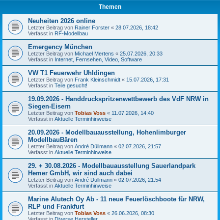
Themen
Neuheiten 2026 online
Letzter Beitrag von
Rainer Forster
«
28.07.2026, 18:42
Verfasst in
RF-Modellbau
Emergency München
Letzter Beitrag von
Michael Mertens
«
25.07.2026, 20:33
Verfasst in
Internet, Fernsehen, Video, Software
VW T1 Feuerwehr Uhldingen
Letzter Beitrag von
Frank Kleinschmidt
«
15.07.2026, 17:31
Verfasst in
Teile gesucht!
19.09.2026 - Handdruckspritzenwettbewerb des VdF NRW in
Siegen-Eisern
Letzter Beitrag von
Tobias Voss
«
11.07.2026, 14:40
Verfasst in
Aktuelle Terminhinweise
20.09.2026 - Modellbauausstellung, Hohenlimburger
ModellbauBären
Letzter Beitrag von
André Düllmann
«
02.07.2026, 21:57
Verfasst in
Aktuelle Terminhinweise
29. + 30.08.2026 - Modellbauausstellung Sauerlandpark
Hemer GmbH, wir sind auch dabei
Letzter Beitrag von
André Düllmann
«
02.07.2026, 21:54
Verfasst in
Aktuelle Terminhinweise
Marine Alutech Oy Ab - 11 neue Feuerlöschboote für NRW,
RLP und Frankfurt
Letzter Beitrag von
Tobias Voss
«
26.06.2026, 08:30
Verfasst in
Diverse Hersteller