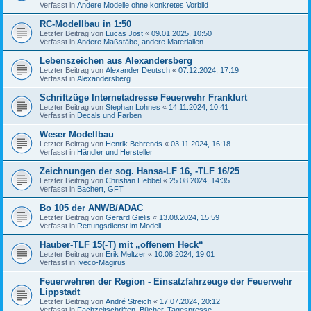
Verfasst in
Andere Modelle ohne konkretes Vorbild
RC-Modellbau in 1:50
Letzter Beitrag von
Lucas Jöst
«
09.01.2025, 10:50
Verfasst in
Andere Maßstäbe, andere Materialien
Lebenszeichen aus Alexandersberg
Letzter Beitrag von
Alexander Deutsch
«
07.12.2024, 17:19
Verfasst in
Alexandersberg
Schriftzüge Internetadresse Feuerwehr Frankfurt
Letzter Beitrag von
Stephan Lohnes
«
14.11.2024, 10:41
Verfasst in
Decals und Farben
Weser Modellbau
Letzter Beitrag von
Henrik Behrends
«
03.11.2024, 16:18
Verfasst in
Händler und Hersteller
Zeichnungen der sog. Hansa-LF 16, -TLF 16/25
Letzter Beitrag von
Christian Hebbel
«
25.08.2024, 14:35
Verfasst in
Bachert, GFT
Bo 105 der ANWB/ADAC
Letzter Beitrag von
Gerard Gielis
«
13.08.2024, 15:59
Verfasst in
Rettungsdienst im Modell
Hauber-TLF 15(-T) mit „offenem Heck“
Letzter Beitrag von
Erik Meltzer
«
10.08.2024, 19:01
Verfasst in
Iveco-Magirus
Feuerwehren der Region - Einsatzfahrzeuge der Feuerwehr
Lippstadt
Letzter Beitrag von
André Streich
«
17.07.2024, 20:12
Verfasst in
Fachzeitschriften, Bücher, Tagespresse