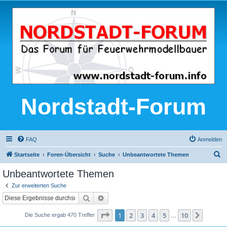
Nordstadt-Forum
FAQ
Anmelden
S
Startseite
Foren-Übersicht
Suche
Unbeantwortete Themen
u
Unbeantwortete Themen
c
Zur erweiterten Suche
h
Suche
Erweiterte Suche
e
Seite
1
von
10
1
2
3
4
5
10
Nächst
Die Suche ergab 470 Treffer
…