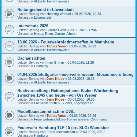
Verfasst in
Aktuelle Terminhinweise
Rettungsdienst in Löwenstadt
Letzter Beitrag von
Henning Wessel
«
28.05.2026, 14:23
Verfasst in
Löwenstadt
Interschutz 2026
Letzter Beitrag von
Gerard Gielis
«
20.05.2026, 17:44
Verfasst in
Herpa, Roco, Cursor, Albedo
13.06.2026 - Feuerwehroldtimertreffen in Mannheim
Letzter Beitrag von
Tobias Voss
«
03.05.2026, 09:22
Verfasst in
Aktuelle Terminhinweise
Dachansichten
Letzter Beitrag von
Ingo Grimm
«
08.04.2026, 11:28
Verfasst in
Hamburg
04.04.2026 Stuttgarter Feuerwehrmuseum Museumseröffnung
Letzter Beitrag von
Jens Klose
«
31.03.2026, 19:15
Verfasst in
Aktuelle Terminhinweise
Buchvorstellung: Rettungsdienst Baden-Württemberg
zwischen 1945 und heute - von Urs Weber
Letzter Beitrag von
Jens Klose
«
30.03.2026, 16:50
Verfasst in
Fachzeitschriften, Bücher, Tagespresse
Modellbaustammtisch in OWL
Letzter Beitrag von
Tobias Voss
«
09.03.2026, 17:26
Verfasst in
Feuerwehrmodellbau-Treffen unserer Community
Feuerwehr Hamburg TLF 15 (ex. SLG) Wandsbek
Letzter Beitrag von
Frank Kleinschmidt
«
03.03.2026, 20:02
Verfasst in
Hamburg