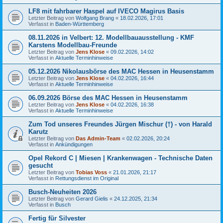
LF8 mit fahrbarer Haspel auf IVECO Magirus Basis
Letzter Beitrag von
Wolfgang Brang
«
18.02.2026, 17:01
Verfasst in
Baden-Württemberg
08.11.2026 in Velbert: 12. Modellbauausstellung - KMF
Karstens Modellbau-Freunde
Letzter Beitrag von
Jens Klose
«
09.02.2026, 14:02
Verfasst in
Aktuelle Terminhinweise
05.12.2026 Nikolausbörse des MAC Hessen in Heusenstamm
Letzter Beitrag von
Jens Klose
«
04.02.2026, 16:44
Verfasst in
Aktuelle Terminhinweise
06.09.2026 Börse des MAC Hessen in Heusenstamm
Letzter Beitrag von
Jens Klose
«
04.02.2026, 16:38
Verfasst in
Aktuelle Terminhinweise
Zum Tod unseres Freundes Jürgen Mischur (†) - von Harald
Karutz
Letzter Beitrag von
Das Admin-Team
«
02.02.2026, 20:24
Verfasst in
Ankündigungen
Opel Rekord C | Miesen | Krankenwagen - Technische Daten
gesucht
Letzter Beitrag von
Tobias Voss
«
21.01.2026, 21:17
Verfasst in
Rettungsdienst im Original
Busch-Neuheiten 2026
Letzter Beitrag von
Gerard Gielis
«
24.12.2025, 21:34
Verfasst in
Busch
Fertig für Silvester