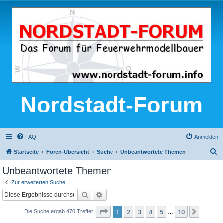
Nordstadt-Forum
FAQ
Anmelden
S
Startseite
Foren-Übersicht
Suche
Unbeantwortete Themen
u
Unbeantwortete Themen
c
Zur erweiterten Suche
h
Suche
Erweiterte Suche
e
Seite
1
von
10
1
2
3
4
5
10
Nächst
Die Suche ergab 470 Treffer
…