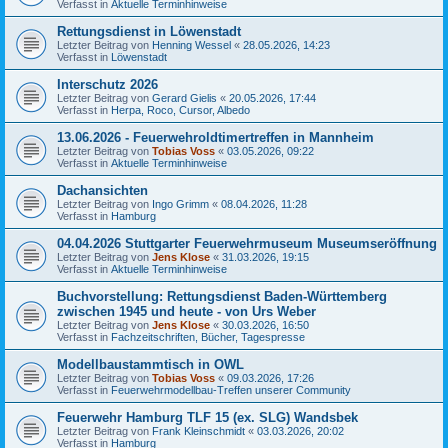
Verfasst in
Aktuelle Terminhinweise
Rettungsdienst in Löwenstadt
Letzter Beitrag von
Henning Wessel
«
28.05.2026, 14:23
Verfasst in
Löwenstadt
Interschutz 2026
Letzter Beitrag von
Gerard Gielis
«
20.05.2026, 17:44
Verfasst in
Herpa, Roco, Cursor, Albedo
13.06.2026 - Feuerwehroldtimertreffen in Mannheim
Letzter Beitrag von
Tobias Voss
«
03.05.2026, 09:22
Verfasst in
Aktuelle Terminhinweise
Dachansichten
Letzter Beitrag von
Ingo Grimm
«
08.04.2026, 11:28
Verfasst in
Hamburg
04.04.2026 Stuttgarter Feuerwehrmuseum Museumseröffnung
Letzter Beitrag von
Jens Klose
«
31.03.2026, 19:15
Verfasst in
Aktuelle Terminhinweise
Buchvorstellung: Rettungsdienst Baden-Württemberg
zwischen 1945 und heute - von Urs Weber
Letzter Beitrag von
Jens Klose
«
30.03.2026, 16:50
Verfasst in
Fachzeitschriften, Bücher, Tagespresse
Modellbaustammtisch in OWL
Letzter Beitrag von
Tobias Voss
«
09.03.2026, 17:26
Verfasst in
Feuerwehrmodellbau-Treffen unserer Community
Feuerwehr Hamburg TLF 15 (ex. SLG) Wandsbek
Letzter Beitrag von
Frank Kleinschmidt
«
03.03.2026, 20:02
Verfasst in
Hamburg