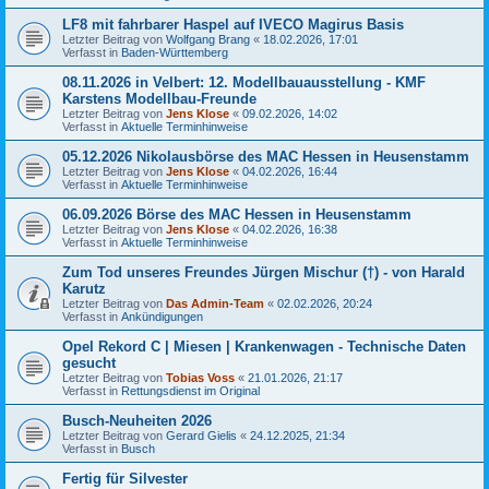
LF8 mit fahrbarer Haspel auf IVECO Magirus Basis
Letzter Beitrag von
Wolfgang Brang
«
18.02.2026, 17:01
Verfasst in
Baden-Württemberg
08.11.2026 in Velbert: 12. Modellbauausstellung - KMF
Karstens Modellbau-Freunde
Letzter Beitrag von
Jens Klose
«
09.02.2026, 14:02
Verfasst in
Aktuelle Terminhinweise
05.12.2026 Nikolausbörse des MAC Hessen in Heusenstamm
Letzter Beitrag von
Jens Klose
«
04.02.2026, 16:44
Verfasst in
Aktuelle Terminhinweise
06.09.2026 Börse des MAC Hessen in Heusenstamm
Letzter Beitrag von
Jens Klose
«
04.02.2026, 16:38
Verfasst in
Aktuelle Terminhinweise
Zum Tod unseres Freundes Jürgen Mischur (†) - von Harald
Karutz
Letzter Beitrag von
Das Admin-Team
«
02.02.2026, 20:24
Verfasst in
Ankündigungen
Opel Rekord C | Miesen | Krankenwagen - Technische Daten
gesucht
Letzter Beitrag von
Tobias Voss
«
21.01.2026, 21:17
Verfasst in
Rettungsdienst im Original
Busch-Neuheiten 2026
Letzter Beitrag von
Gerard Gielis
«
24.12.2025, 21:34
Verfasst in
Busch
Fertig für Silvester