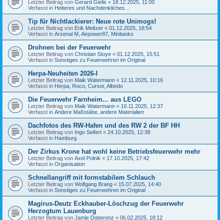
Letzter Beitrag von
Gerard Gielis
«
18.12.2025, 11:00
Verfasst in
Heiteres und Nachdenkliches...
Tip für Nichtlackierer: Neue rote Unimogs!
Letzter Beitrag von
Erik Meltzer
«
01.12.2025, 18:54
Verfasst in
Arsenal M, Airpower87, Minitanks
Drohnen bei der Feuerwehr
Letzter Beitrag von
Christian Stoye
«
01.12.2025, 15:51
Verfasst in
Sonstiges zu Feuerwehren im Original
Herpa-Neuheiten 2026-I
Letzter Beitrag von
Maik Watermann
«
12.11.2025, 10:16
Verfasst in
Herpa, Roco, Cursor, Albedo
Die Feuerwehr Farnheim... aus LEGO
Letzter Beitrag von
Maik Watermann
«
10.11.2025, 12:37
Verfasst in
Andere Maßstäbe, andere Materialien
Dachfotos des RW-Hafen und des RW 2 der BF HH
Letzter Beitrag von
Ingo Seifert
«
24.10.2025, 12:38
Verfasst in
Hamburg
Der Zirkus Krone hat wohl keine Betriebsfeuerwehr mehr
Letzter Beitrag von
Axel Polnik
«
17.10.2025, 17:42
Verfasst in
Organisation
Schnellangriff mit formstabilem Schlauch
Letzter Beitrag von
Wolfgang Brang
«
15.07.2025, 14:40
Verfasst in
Sonstiges zu Feuerwehren im Original
Magirus-Deutz Eckhauber-Löschzug der Feuerwehr
Herzogtum Lauenburg
Letzter Beitrag von
Jamie Doberenz
«
06.02.2025, 18:12