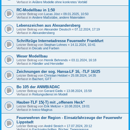
Verfasst in
Andere Modelle ohne konkretes Vorbild
RC-Modellbau in 1:50
Letzter Beitrag von
Lucas Jöst
«
09.01.2025, 10:50
Verfasst in
Andere Maßstäbe, andere Materialien
Lebenszeichen aus Alexandersberg
Letzter Beitrag von
Alexander Deutsch
«
07.12.2024, 17:19
Verfasst in
Alexandersberg
Schriftzüge Internetadresse Feuerwehr Frankfurt
Letzter Beitrag von
Stephan Lohnes
«
14.11.2024, 10:41
Verfasst in
Decals und Farben
Weser Modellbau
Letzter Beitrag von
Henrik Behrends
«
03.11.2024, 16:18
Verfasst in
Händler und Hersteller
Zeichnungen der sog. Hansa-LF 16, -TLF 16/25
Letzter Beitrag von
Christian Hebbel
«
25.08.2024, 14:35
Verfasst in
Bachert, GFT
Bo 105 der ANWB/ADAC
Letzter Beitrag von
Gerard Gielis
«
13.08.2024, 15:59
Verfasst in
Rettungsdienst im Modell
Hauber-TLF 15(-T) mit „offenem Heck“
Letzter Beitrag von
Erik Meltzer
«
10.08.2024, 19:01
Verfasst in
Iveco-Magirus
Feuerwehren der Region - Einsatzfahrzeuge der Feuerwehr
Lippstadt
Letzter Beitrag von
André Streich
«
17.07.2024, 20:12
Verfasst in
Fachzeitschriften, Bücher, Tagespresse