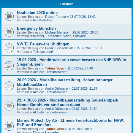
Themen
Neuheiten 2026 online
Letzter Beitrag von
Rainer Forster
«
28.07.2026, 18:42
Verfasst in
RF-Modellbau
Emergency München
Letzter Beitrag von
Michael Mertens
«
25.07.2026, 20:33
Verfasst in
Internet, Fernsehen, Video, Software
VW T1 Feuerwehr Uhldingen
Letzter Beitrag von
Frank Kleinschmidt
«
15.07.2026, 17:31
Verfasst in
Teile gesucht!
19.09.2026 - Handdruckspritzenwettbewerb des VdF NRW in
Siegen-Eisern
Letzter Beitrag von
Tobias Voss
«
11.07.2026, 14:40
Verfasst in
Aktuelle Terminhinweise
20.09.2026 - Modellbauausstellung, Hohenlimburger
ModellbauBären
Letzter Beitrag von
André Düllmann
«
02.07.2026, 21:57
Verfasst in
Aktuelle Terminhinweise
29. + 30.08.2026 - Modellbauausstellung Sauerlandpark
Hemer GmbH, wir sind auch dabei
Letzter Beitrag von
André Düllmann
«
02.07.2026, 21:54
Verfasst in
Aktuelle Terminhinweise
Marine Alutech Oy Ab - 11 neue Feuerlöschboote für NRW,
RLP und Frankfurt
Letzter Beitrag von
Tobias Voss
«
26.06.2026, 08:30
Verfasst in
Diverse Hersteller