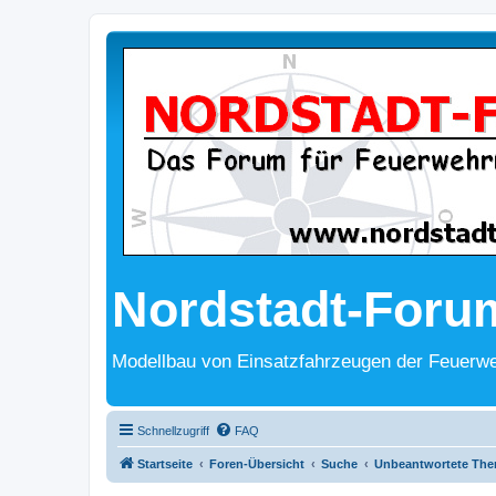
Nordstadt-Foru
Modellbau von Einsatzfahrzeugen der Feuerwe
Schnellzugriff
FAQ
Startseite
Foren-Übersicht
Suche
Unbeantwortete Th