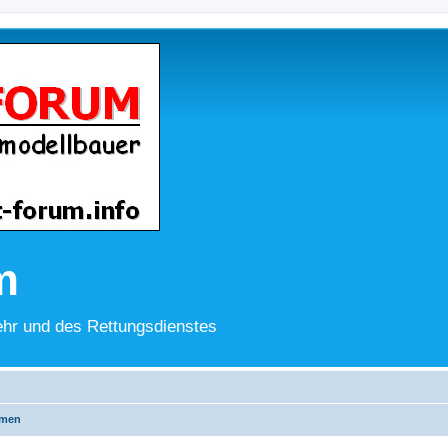
m
hr und des Rettungsdienstes
emen