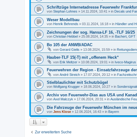
Schriftzüge Internetadresse Feuerwehr Frankfur
von
Stephan Lohnes
»
14.11.2024, 10:41
» in
Decals und Fa
Weser Modellbau
von
Henrik Behrends
»
03.11.2024, 16:18
» in
Händler und He
Zeichnungen der sog. Hansa-LF 16, -TLF 16/25
von
Christian Hebbel
»
25.08.2024, 14:35
» in
Bachert, GFT
Bo 105 der ANWB/ADAC
von
Gerard Gielis
»
13.08.2024, 15:59
» in
Rettungsdiens
Hauber-TLF 15(-T) mit „offenem Heck“
von
Erik Meltzer
»
10.08.2024, 19:01
» in
Iveco-Magirus
Feuerwehren der Region - Einsatzfahrzeuge der
von
André Streich
»
17.07.2024, 20:12
» in
Fachzeitschr
Stielblaulichter mit Schutzbügel
von
Wolfgang Krugger
»
18.06.2024, 10:27
» in
Sondersignal
Archiv von Feuerwehr-Dias aus USA und Kana
von
Axel Malczyk
»
17.06.2024, 20:31
» in
Ausländische Fe
Die Fahrzeuge der Feuerwehr München im neu
von
Jens Klose
»
12.06.2024, 16:43
» in
Bayern
Zur erweiterten Suche