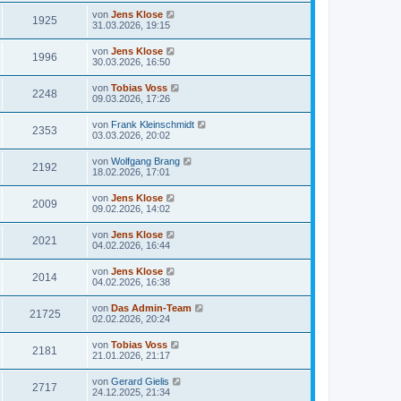
von
Jens Klose
1925
31.03.2026, 19:15
von
Jens Klose
1996
30.03.2026, 16:50
von
Tobias Voss
2248
09.03.2026, 17:26
von
Frank Kleinschmidt
2353
03.03.2026, 20:02
von
Wolfgang Brang
2192
18.02.2026, 17:01
von
Jens Klose
2009
09.02.2026, 14:02
von
Jens Klose
2021
04.02.2026, 16:44
von
Jens Klose
2014
04.02.2026, 16:38
von
Das Admin-Team
21725
02.02.2026, 20:24
von
Tobias Voss
2181
21.01.2026, 21:17
von
Gerard Gielis
2717
24.12.2025, 21:34