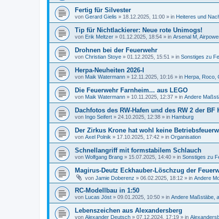
Fertig für Silvester
von
Gerard Gielis
»
18.12.2025, 11:00
» in
Heiteres und Nach
Tip für Nichtlackierer: Neue rote Unimogs!
von
Erik Meltzer
»
01.12.2025, 18:54
» in
Arsenal M, Airpowe
Drohnen bei der Feuerwehr
von
Christian Stoye
»
01.12.2025, 15:51
» in
Sonstiges zu Fe
Herpa-Neuheiten 2026-I
von
Maik Watermann
»
12.11.2025, 10:16
» in
Herpa, Roco, 
Die Feuerwehr Farnheim... aus LEGO
von
Maik Watermann
»
10.11.2025, 12:37
» in
Andere Maßstä
Dachfotos des RW-Hafen und des RW 2 der BF
von
Ingo Seifert
»
24.10.2025, 12:38
» in
Hamburg
Der Zirkus Krone hat wohl keine Betriebsfeuer
von
Axel Polnik
»
17.10.2025, 17:42
» in
Organisation
Schnellangriff mit formstabilem Schlauch
von
Wolfgang Brang
»
15.07.2025, 14:40
» in
Sonstiges zu F
Magirus-Deutz Eckhauber-Löschzug der Feuer
von
Jamie Doberenz
»
06.02.2025, 18:12
» in
Andere Mo
RC-Modellbau in 1:50
von
Lucas Jöst
»
09.01.2025, 10:50
» in
Andere Maßstäbe, a
Lebenszeichen aus Alexandersberg
von
Alexander Deutsch
»
07.12.2024, 17:19
» in
Alexanders