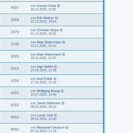
von
Gerard Gielis
4007
18.12.2025, 11:00
von
Erik Meltzer
2659
01.12.2025, 18:54
von
Christian Stoye
2879
01.12.2025, 15:51
von
Maik Watermann
2746
12.11.2025, 10:16
von
Maik Watermann
3025
10.11.2025, 12:37
von
Ingo Seifert
2615
24.10.2025, 12:38
von
Axel Polnik
4204
17.10.2025, 17:42
von
Wolfgang Brang
4303
15.07.2025, 14:40
von
Jamie Doberenz
9163
06.02.2025, 18:12
von
Lucas Jöst
9954
09.01.2025, 10:50
von
Alexander Deutsch
9392
07.12.2024, 17:19