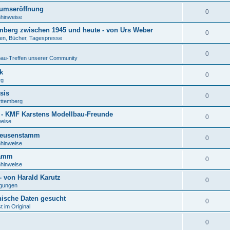
eumseröffnung
0
nhinweise
mberg zwischen 1945 und heute - von Urs Weber
0
ten, Bücher, Tagespresse
0
au-Treffen unserer Community
k
0
rg
sis
0
ttemberg
ng - KMF Karstens Modellbau-Freunde
0
weise
 Heusenstamm
0
nhinweise
tamm
0
nhinweise
 von Harald Karutz
0
gungen
nische Daten gesucht
0
t im Original
0