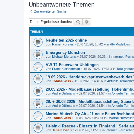
Unbeantwortete Themen
Zur erweiterten Suche
Suche
Erweiterte Suche
THEMEN
Neuheiten 2026 online
von
Rainer Forster
»
28.07.2026, 18:42
» in
RF-Modellbau
Emergency München
von
Michael Mertens
»
25.07.2026, 20:33
» in
Internet, Fern
VW T1 Feuerwehr Uhldingen
von
Frank Kleinschmidt
»
15.07.2026, 17:31
» in
Teile gesuch
19.09.2026 - Handdruckspritzenwettbewerb des
von
Tobias Voss
»
11.07.2026, 14:40
» in
Aktuelle Terminhi
20.09.2026 - Modellbauausstellung, Hohenlimb
von
André Düllmann
»
02.07.2026, 21:57
» in
Aktuelle Termi
29. + 30.08.2026 - Modellbauausstellung Saue
von
André Düllmann
»
02.07.2026, 21:54
» in
Aktuelle Termi
Marine Alutech Oy Ab - 11 neue Feuerlöschboot
von
Tobias Voss
»
26.06.2026, 08:30
» in
Diverse Hersteller
Helsinki Rescue - Einsatz in Finnland | Serie 
von
Jens Klose
»
12.06.2026, 11:51
» in
Internet, Fernsehen