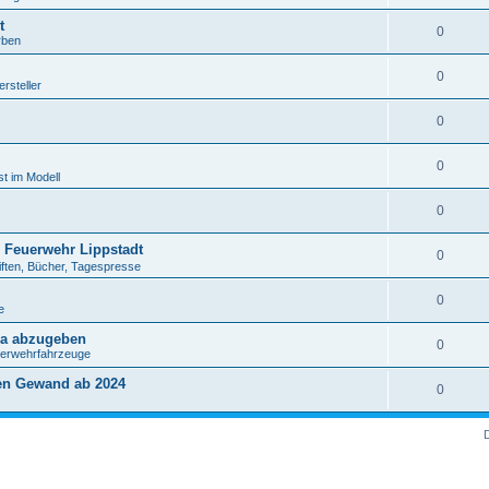
t
0
rben
0
rsteller
0
0
t im Modell
0
 Feuerwehr Lippstadt
0
iften, Bücher, Tagespresse
0
e
da abzugeben
0
uerwehrfahrzeuge
en Gewand ab 2024
0