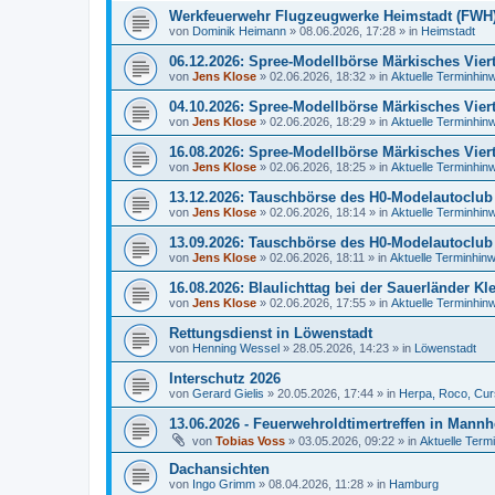
Werkfeuerwehr Flugzeugwerke Heimstadt (FWH
von
Dominik Heimann
»
08.06.2026, 17:28
» in
Heimstadt
06.12.2026: Spree-Modellbörse Märkisches Vierte
von
Jens Klose
»
02.06.2026, 18:32
» in
Aktuelle Terminhin
04.10.2026: Spree-Modellbörse Märkisches Vierte
von
Jens Klose
»
02.06.2026, 18:29
» in
Aktuelle Terminhin
16.08.2026: Spree-Modellbörse Märkisches Vierte
von
Jens Klose
»
02.06.2026, 18:25
» in
Aktuelle Terminhin
13.12.2026: Tauschbörse des H0-Modelautoclub
von
Jens Klose
»
02.06.2026, 18:14
» in
Aktuelle Terminhin
13.09.2026: Tauschbörse des H0-Modelautoclub
von
Jens Klose
»
02.06.2026, 18:11
» in
Aktuelle Terminhin
16.08.2026: Blaulichttag bei der Sauerländer K
von
Jens Klose
»
02.06.2026, 17:55
» in
Aktuelle Terminhin
Rettungsdienst in Löwenstadt
von
Henning Wessel
»
28.05.2026, 14:23
» in
Löwenstadt
Interschutz 2026
von
Gerard Gielis
»
20.05.2026, 17:44
» in
Herpa, Roco, Cur
13.06.2026 - Feuerwehroldtimertreffen in Mann
von
Tobias Voss
»
03.05.2026, 09:22
» in
Aktuelle Term
Dachansichten
von
Ingo Grimm
»
08.04.2026, 11:28
» in
Hamburg