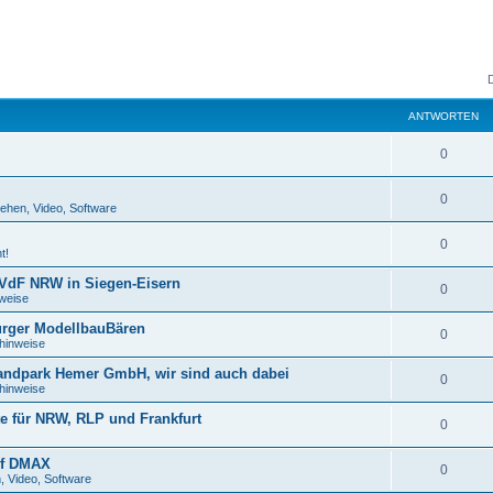
ANTWORTEN
0
0
sehen, Video, Software
0
t!
 VdF NRW in Siegen-Eisern
0
nweise
urger ModellbauBären
0
nhinweise
rlandpark Hemer GmbH, wir sind auch dabei
0
nhinweise
e für NRW, RLP und Frankfurt
0
auf DMAX
0
, Video, Software