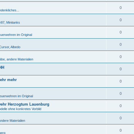
0
denkliches...
0
r87, Minitanks
0
uerwehren im Original
0
Cursor, Albedo
0
be, andere Materialien
 HH
0
wehr mehr
0
0
euerwehren im Original
wehr Herzogtum Lauenburg
0
delle ohne konkretes Vorbild
0
ndere Materialien
0
berg