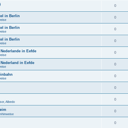
)
0
l in Berlin
0
weise
l in Berlin
0
weise
l in Berlin
0
weise
 Nederlande in Eefde
0
weise
 Nederland in Eefde
0
weise
leinbahn
0
weise
0
0
sor, Albedo
heim
0
inhinweise
0