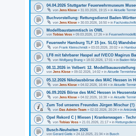
04.04.2026 Stuttgarter Feuerwehrmuseum Mus
von
Jens Klose
»
31.03.2026, 19:15
» in
Aktuelle Termi
Buchvorstellung: Rettungsdienst Baden-Württe
von
Jens Klose
»
30.03.2026, 16:50
» in
Fachzeitschrif
Modellbaustammtisch in OWL
von
Tobias Voss
»
09.03.2026, 17:26
» in
Feuerwehrmodellb
Feuerwehr Hamburg TLF 15 (ex. SLG) Wandsbe
von
Frank Kleinschmidt
»
03.03.2026, 20:02
» in
Hambu
LF8 mit fahrbarer Haspel auf IVECO Magirus Ba
von
Wolfgang Brang
»
18.02.2026, 17:01
» in
Baden-Wür
08.11.2026 in Velbert: 12. Modellbauausstellu
von
Jens Klose
»
09.02.2026, 14:02
» in
Aktuelle Terminhin
05.12.2026 Nikolausbörse des MAC Hessen in
von
Jens Klose
»
04.02.2026, 16:44
» in
Aktuelle Termi
06.09.2026 Börse des MAC Hessen in Heusens
von
Jens Klose
»
04.02.2026, 16:38
» in
Aktuelle Termi
Zum Tod unseres Freundes Jürgen Mischur (†) -
von
Das Admin-Team
»
02.02.2026, 20:24
» in
Ankündi
Opel Rekord C | Miesen | Krankenwagen - Tech
von
Tobias Voss
»
21.01.2026, 21:17
» in
Rettungsdiens
Busch-Neuheiten 2026
von
Gerard Gielis
»
24.12.2025, 21:34
» in
Busch