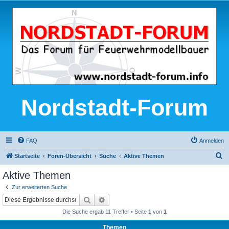
Nordstadt-Forum
FAQ
Anmelden
S
Startseite
Foren-Übersicht
Suche
Aktive Themen
u
Aktive Themen
c
Zur erweiterten Suche
h
Suche
Erweiterte Suche
e
Die Suche ergab 11 Treffer • Seite
1
von
1
Themen