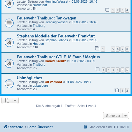
Letzter Beitrag von
Henning Wessel
«
03.08.2026, 16:46
Verfasst in
Nordstadt
Antworten:
54
1
2
3
4
Feuerwehr Thalburg: Tankwagen
Letzter Beitrag von
Henning Wessel
«
03.08.2026, 16:40
Verfasst in
Thalburg
Antworten:
4
Stephans Modelle der Feuerwehr Frankfurt
Letzter Beitrag von
Stephan Lohnes
«
02.08.2026, 22:39
Verfasst in
Hessen
Antworten:
116
1
5
6
7
8
…
Feuerwehr Thalburg: GTLF 18 Faun / Magirus
Letzter Beitrag von
Harald Karutz
«
02.08.2026, 03:39
Verfasst in
Thalburg
Antworten:
75
1
2
3
4
5
6
Unimögliches
Letzter Beitrag von
Uli Vornhof
«
01.08.2026, 19:17
Verfasst in
Lukasburg
Antworten:
23
1
2
Die Suche ergab 11 Treffer • Seite
1
von
1
Gehe zu
Startseite
Foren-Übersicht
Alle Zeiten sind
UTC+02:00