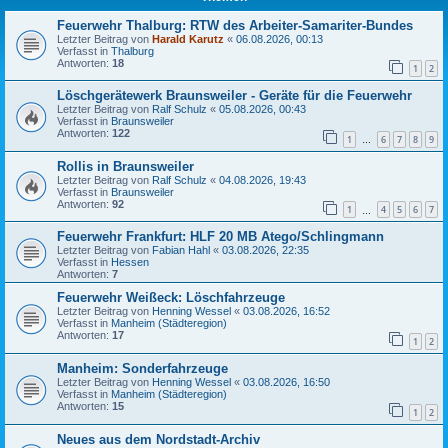
Feuerwehr Thalburg: RTW des Arbeiter-Samariter-Bundes
Letzter Beitrag von
Harald Karutz
«
06.08.2026, 00:13
Verfasst in
Thalburg
Antworten:
18
1
2
Löschgerätewerk Braunsweiler - Geräte für die Feuerwehr
Letzter Beitrag von
Ralf Schulz
«
05.08.2026, 00:43
Verfasst in
Braunsweiler
Antworten:
122
1
6
7
8
9
…
Rollis in Braunsweiler
Letzter Beitrag von
Ralf Schulz
«
04.08.2026, 19:43
Verfasst in
Braunsweiler
Antworten:
92
1
4
5
6
7
…
Feuerwehr Frankfurt: HLF 20 MB Atego/Schlingmann
Letzter Beitrag von
Fabian Hahl
«
03.08.2026, 22:35
Verfasst in
Hessen
Antworten:
7
Feuerwehr Weißeck: Löschfahrzeuge
Letzter Beitrag von
Henning Wessel
«
03.08.2026, 16:52
Verfasst in
Manheim (Städteregion)
Antworten:
17
1
2
Manheim: Sonderfahrzeuge
Letzter Beitrag von
Henning Wessel
«
03.08.2026, 16:50
Verfasst in
Manheim (Städteregion)
Antworten:
15
1
2
Neues aus dem Nordstadt-Archiv