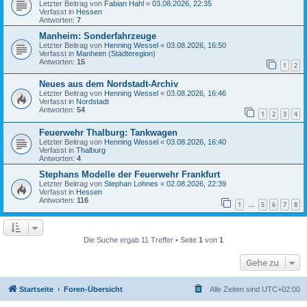
Letzter Beitrag von
Fabian Hahl
«
03.08.2026, 22:35
Verfasst in
Hessen
Antworten:
7
Manheim: Sonderfahrzeuge
Letzter Beitrag von
Henning Wessel
«
03.08.2026, 16:50
Verfasst in
Manheim (Städteregion)
Antworten:
15
1
2
Neues aus dem Nordstadt-Archiv
Letzter Beitrag von
Henning Wessel
«
03.08.2026, 16:46
Verfasst in
Nordstadt
Antworten:
54
1
2
3
4
Feuerwehr Thalburg: Tankwagen
Letzter Beitrag von
Henning Wessel
«
03.08.2026, 16:40
Verfasst in
Thalburg
Antworten:
4
Stephans Modelle der Feuerwehr Frankfurt
Letzter Beitrag von
Stephan Lohnes
«
02.08.2026, 22:39
Verfasst in
Hessen
Antworten:
116
1
5
6
7
8
…
Die Suche ergab 11 Treffer • Seite
1
von
1
Gehe zu
Startseite
Foren-Übersicht
Alle Zeiten sind
UTC+02:00