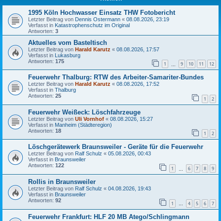
1995 Köln Hochwasser Einsatz THW Fotobericht
Letzter Beitrag von
Dennis Ostermann
«
08.08.2026, 23:19
Verfasst in
Katastrophenschutz im Original
Antworten:
3
Aktuelles vom Basteltisch
Letzter Beitrag von
Harald Karutz
«
08.08.2026, 17:57
Verfasst in
Lukasburg
Antworten:
175
1
9
10
11
12
…
Feuerwehr Thalburg: RTW des Arbeiter-Samariter-Bundes
Letzter Beitrag von
Harald Karutz
«
08.08.2026, 17:52
Verfasst in
Thalburg
Antworten:
25
1
2
Feuerwehr Weißeck: Löschfahrzeuge
Letzter Beitrag von
Uli Vornhof
«
08.08.2026, 15:27
Verfasst in
Manheim (Städteregion)
Antworten:
18
1
2
Löschgerätewerk Braunsweiler - Geräte für die Feuerwehr
Letzter Beitrag von
Ralf Schulz
«
05.08.2026, 00:43
Verfasst in
Braunsweiler
Antworten:
122
1
6
7
8
9
…
Rollis in Braunsweiler
Letzter Beitrag von
Ralf Schulz
«
04.08.2026, 19:43
Verfasst in
Braunsweiler
Antworten:
92
1
4
5
6
7
…
Feuerwehr Frankfurt: HLF 20 MB Atego/Schlingmann