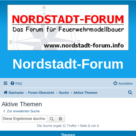
Nordstadt-Forum
FAQ
Anmelden
S
Startseite
Foren-Übersicht
Suche
Aktive Themen
u
Aktive Themen
c
Zur erweiterten Suche
h
Suche
Erweiterte Suche
e
Die Suche ergab 11 Treffer • Seite
1
von
1
Themen