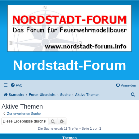
Nordstadt-Forum
FAQ
Anmelden
S
Startseite
Foren-Übersicht
Suche
Aktive Themen
u
Aktive Themen
c
Zur erweiterten Suche
h
Suche
Erweiterte Suche
e
Die Suche ergab 11 Treffer • Seite
1
von
1
Themen