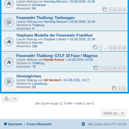
Letzter Beitrag von
Henning Wessel
«
03.08.2026, 16:46
Verfasst in
Nordstadt
Antworten:
54
1
2
3
4
Feuerwehr Thalburg: Tankwagen
Letzter Beitrag von
Henning Wessel
«
03.08.2026, 16:40
Verfasst in
Thalburg
Antworten:
4
Stephans Modelle der Feuerwehr Frankfurt
Letzter Beitrag von
Stephan Lohnes
«
02.08.2026, 22:39
Verfasst in
Hessen
Antworten:
116
1
5
6
7
8
…
Feuerwehr Thalburg: GTLF 18 Faun / Magirus
Letzter Beitrag von
Harald Karutz
«
02.08.2026, 03:39
Verfasst in
Thalburg
Antworten:
75
1
2
3
4
5
6
Unimögliches
Letzter Beitrag von
Uli Vornhof
«
01.08.2026, 19:17
Verfasst in
Lukasburg
Antworten:
23
1
2
Die Suche ergab 11 Treffer • Seite
1
von
1
Gehe zu
Startseite
Foren-Übersicht
Alle Zeiten sind
UTC+02:00