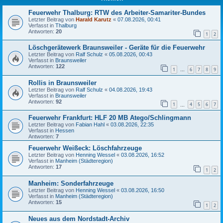
Feuerwehr Thalburg: RTW des Arbeiter-Samariter-Bundes
Letzter Beitrag von
Harald Karutz
«
07.08.2026, 00:41
Verfasst in
Thalburg
Antworten:
20
1
2
Löschgerätewerk Braunsweiler - Geräte für die Feuerwehr
Letzter Beitrag von
Ralf Schulz
«
05.08.2026, 00:43
Verfasst in
Braunsweiler
Antworten:
122
1
6
7
8
9
…
Rollis in Braunsweiler
Letzter Beitrag von
Ralf Schulz
«
04.08.2026, 19:43
Verfasst in
Braunsweiler
Antworten:
92
1
4
5
6
7
…
Feuerwehr Frankfurt: HLF 20 MB Atego/Schlingmann
Letzter Beitrag von
Fabian Hahl
«
03.08.2026, 22:35
Verfasst in
Hessen
Antworten:
7
Feuerwehr Weißeck: Löschfahrzeuge
Letzter Beitrag von
Henning Wessel
«
03.08.2026, 16:52
Verfasst in
Manheim (Städteregion)
Antworten:
17
1
2
Manheim: Sonderfahrzeuge
Letzter Beitrag von
Henning Wessel
«
03.08.2026, 16:50
Verfasst in
Manheim (Städteregion)
Antworten:
15
1
2
Neues aus dem Nordstadt-Archiv