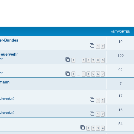
ANTWORTEN
ter-Bundes
19
1
2
 Feuerwehr
122
er
1
5
6
7
8
9
…
92
er
1
3
4
5
6
7
…
gmann
7
17
dteregion)
1
2
15
dteregion)
1
2
54
1
2
3
4