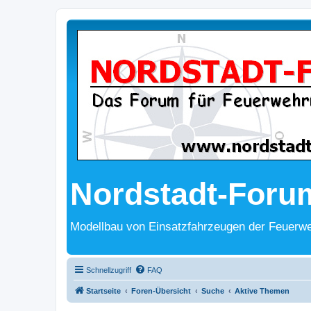
Nordstadt-Foru
Modellbau von Einsatzfahrzeugen der Feuerwe
Schnellzugriff
FAQ
Startseite
Foren-Übersicht
Suche
Aktive Themen