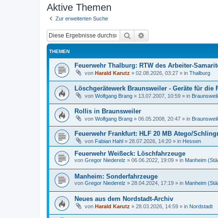
Aktive Themen
Zur erweiterten Suche
Suche
Erweiterte Suche
THEMEN
Feuerwehr Thalburg: RTW des Arbeiter-Samari
von
Harald Karutz
»
02.08.2026, 03:27
» in
Thalburg
Löschgerätewerk Braunsweiler - Geräte für die
von
Wolfgang Brang
»
13.07.2007, 10:59
» in
Braunsweil
Rollis in Braunsweiler
von
Wolfgang Brang
»
06.05.2008, 20:47
» in
Braunsweil
Feuerwehr Frankfurt: HLF 20 MB Atego/Schlin
von
Fabian Hahl
»
28.07.2026, 14:20
» in
Hessen
Feuerwehr Weißeck: Löschfahrzeuge
von
Gregor Niederelz
»
06.06.2022, 19:09
» in
Manheim (Stä
Manheim: Sonderfahrzeuge
von
Gregor Niederelz
»
28.04.2024, 17:19
» in
Manheim (Stä
Neues aus dem Nordstadt-Archiv
von
Harald Karutz
»
28.03.2026, 14:59
» in
Nordstadt