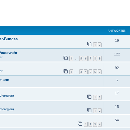
ANTWORTEN
ter-Bundes
19
1
2
 Feuerwehr
122
er
1
5
6
7
8
9
…
92
er
1
3
4
5
6
7
…
gmann
7
17
dteregion)
1
2
15
dteregion)
1
2
54
1
2
3
4