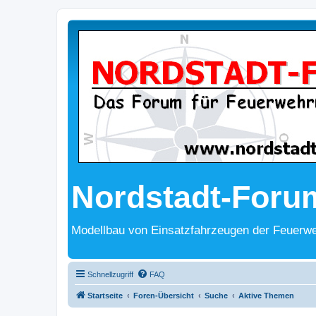
Nordstadt-Foru
Modellbau von Einsatzfahrzeugen der Feuerwe
Schnellzugriff
FAQ
Startseite
Foren-Übersicht
Suche
Aktive Themen