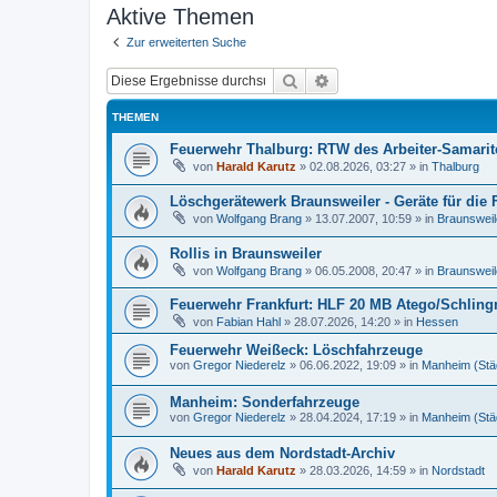
Aktive Themen
Zur erweiterten Suche
Suche
Erweiterte Suche
THEMEN
Feuerwehr Thalburg: RTW des Arbeiter-Samari
von
Harald Karutz
»
02.08.2026, 03:27
» in
Thalburg
Löschgerätewerk Braunsweiler - Geräte für die
von
Wolfgang Brang
»
13.07.2007, 10:59
» in
Braunsweil
Rollis in Braunsweiler
von
Wolfgang Brang
»
06.05.2008, 20:47
» in
Braunsweil
Feuerwehr Frankfurt: HLF 20 MB Atego/Schlin
von
Fabian Hahl
»
28.07.2026, 14:20
» in
Hessen
Feuerwehr Weißeck: Löschfahrzeuge
von
Gregor Niederelz
»
06.06.2022, 19:09
» in
Manheim (Stä
Manheim: Sonderfahrzeuge
von
Gregor Niederelz
»
28.04.2024, 17:19
» in
Manheim (Stä
Neues aus dem Nordstadt-Archiv
von
Harald Karutz
»
28.03.2026, 14:59
» in
Nordstadt