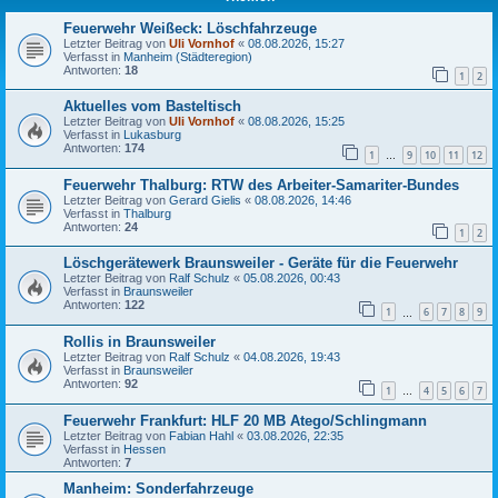
Feuerwehr Weißeck: Löschfahrzeuge
Letzter Beitrag von
Uli Vornhof
«
08.08.2026, 15:27
Verfasst in
Manheim (Städteregion)
Antworten:
18
1
2
Aktuelles vom Basteltisch
Letzter Beitrag von
Uli Vornhof
«
08.08.2026, 15:25
Verfasst in
Lukasburg
Antworten:
174
1
9
10
11
12
…
Feuerwehr Thalburg: RTW des Arbeiter-Samariter-Bundes
Letzter Beitrag von
Gerard Gielis
«
08.08.2026, 14:46
Verfasst in
Thalburg
Antworten:
24
1
2
Löschgerätewerk Braunsweiler - Geräte für die Feuerwehr
Letzter Beitrag von
Ralf Schulz
«
05.08.2026, 00:43
Verfasst in
Braunsweiler
Antworten:
122
1
6
7
8
9
…
Rollis in Braunsweiler
Letzter Beitrag von
Ralf Schulz
«
04.08.2026, 19:43
Verfasst in
Braunsweiler
Antworten:
92
1
4
5
6
7
…
Feuerwehr Frankfurt: HLF 20 MB Atego/Schlingmann
Letzter Beitrag von
Fabian Hahl
«
03.08.2026, 22:35
Verfasst in
Hessen
Antworten:
7
Manheim: Sonderfahrzeuge