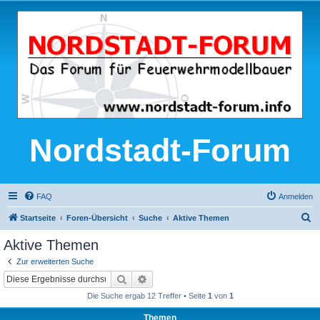
Nordstadt-Forum
FAQ
Anmelden
S
Startseite
Foren-Übersicht
Suche
Aktive Themen
u
Aktive Themen
c
Zur erweiterten Suche
h
Suche
Erweiterte Suche
e
Die Suche ergab 12 Treffer • Seite
1
von
1
Themen