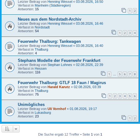
Letzter Beitrag von
Henning Wessel
«
03.08.2026, 16:50
Verfasst in
Manheim (Städteregion)
Antworten:
15
1
2
Neues aus dem Nordstadt-Archiv
Letzter Beitrag von
Henning Wessel
«
03.08.2026, 16:46
Verfasst in
Nordstadt
Antworten:
54
1
2
3
4
Feuerwehr Thalburg: Tankwagen
Letzter Beitrag von
Henning Wessel
«
03.08.2026, 16:40
Verfasst in
Thalburg
Antworten:
4
Stephans Modelle der Feuerwehr Frankfurt
Letzter Beitrag von
Stephan Lohnes
«
02.08.2026, 22:39
Verfasst in
Hessen
Antworten:
116
1
5
6
7
8
…
Feuerwehr Thalburg: GTLF 18 Faun / Magirus
Letzter Beitrag von
Harald Karutz
«
02.08.2026, 03:39
Verfasst in
Thalburg
Antworten:
75
1
2
3
4
5
6
Unimögliches
Letzter Beitrag von
Uli Vornhof
«
01.08.2026, 19:17
Verfasst in
Lukasburg
Antworten:
23
1
2
Die Suche ergab 12 Treffer • Seite
1
von
1