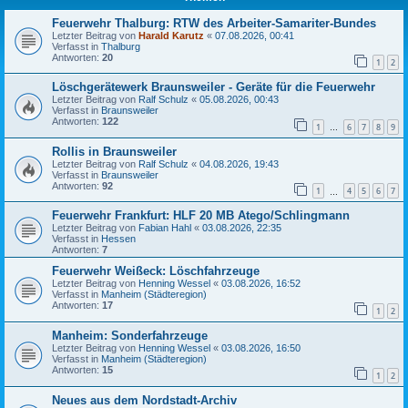
Feuerwehr Thalburg: RTW des Arbeiter-Samariter-Bundes
Letzter Beitrag von
Harald Karutz
«
07.08.2026, 00:41
Verfasst in
Thalburg
Antworten:
20
1
2
Löschgerätewerk Braunsweiler - Geräte für die Feuerwehr
Letzter Beitrag von
Ralf Schulz
«
05.08.2026, 00:43
Verfasst in
Braunsweiler
Antworten:
122
1
6
7
8
9
…
Rollis in Braunsweiler
Letzter Beitrag von
Ralf Schulz
«
04.08.2026, 19:43
Verfasst in
Braunsweiler
Antworten:
92
1
4
5
6
7
…
Feuerwehr Frankfurt: HLF 20 MB Atego/Schlingmann
Letzter Beitrag von
Fabian Hahl
«
03.08.2026, 22:35
Verfasst in
Hessen
Antworten:
7
Feuerwehr Weißeck: Löschfahrzeuge
Letzter Beitrag von
Henning Wessel
«
03.08.2026, 16:52
Verfasst in
Manheim (Städteregion)
Antworten:
17
1
2
Manheim: Sonderfahrzeuge
Letzter Beitrag von
Henning Wessel
«
03.08.2026, 16:50
Verfasst in
Manheim (Städteregion)
Antworten:
15
1
2
Neues aus dem Nordstadt-Archiv