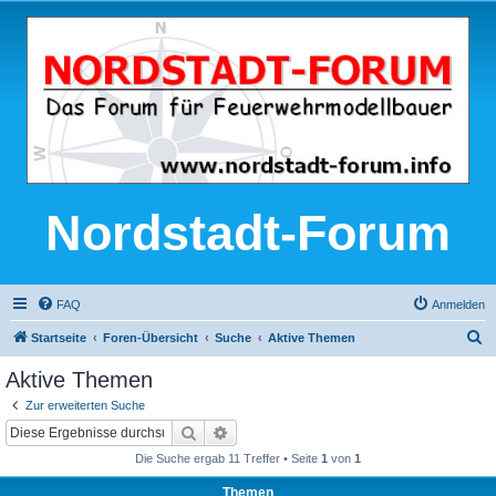
Nordstadt-Forum
FAQ
Anmelden
S
Startseite
Foren-Übersicht
Suche
Aktive Themen
u
Aktive Themen
c
Zur erweiterten Suche
h
Suche
Erweiterte Suche
e
Die Suche ergab 11 Treffer • Seite
1
von
1
Themen