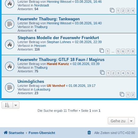
Letzter Beitrag von
Henning Wessel
«
03.08.2026, 16:46
Verfasst in
Nordstadt
Antworten:
54
1
2
3
4
Feuerwehr Thalburg: Tankwagen
Letzter Beitrag von
Henning Wessel
«
03.08.2026, 16:40
Verfasst in
Thalburg
Antworten:
4
Stephans Modelle der Feuerwehr Frankfurt
Letzter Beitrag von
Stephan Lohnes
«
02.08.2026, 22:39
Verfasst in
Hessen
Antworten:
116
1
5
6
7
8
…
Feuerwehr Thalburg: GTLF 18 Faun / Magirus
Letzter Beitrag von
Harald Karutz
«
02.08.2026, 03:39
Verfasst in
Thalburg
Antworten:
75
1
2
3
4
5
6
Unimögliches
Letzter Beitrag von
Uli Vornhof
«
01.08.2026, 19:17
Verfasst in
Lukasburg
Antworten:
23
1
2
Die Suche ergab 11 Treffer • Seite
1
von
1
Gehe zu
Startseite
Foren-Übersicht
Alle Zeiten sind
UTC+02:00