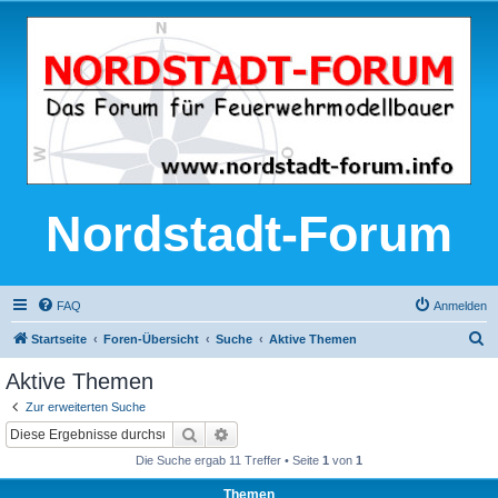
Nordstadt-Forum
FAQ
Anmelden
S
Startseite
Foren-Übersicht
Suche
Aktive Themen
u
Aktive Themen
c
Zur erweiterten Suche
h
Suche
Erweiterte Suche
e
Die Suche ergab 11 Treffer • Seite
1
von
1
Themen