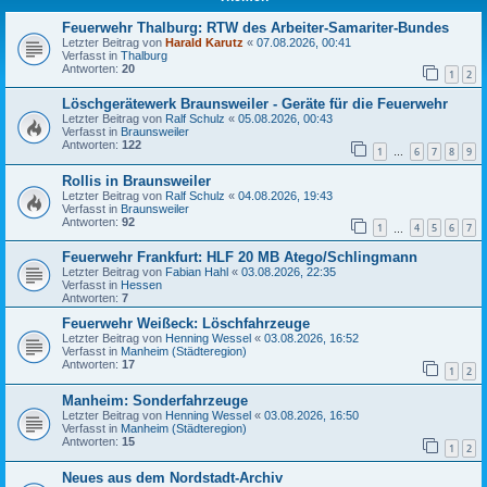
Feuerwehr Thalburg: RTW des Arbeiter-Samariter-Bundes
Letzter Beitrag von
Harald Karutz
«
07.08.2026, 00:41
Verfasst in
Thalburg
Antworten:
20
1
2
Löschgerätewerk Braunsweiler - Geräte für die Feuerwehr
Letzter Beitrag von
Ralf Schulz
«
05.08.2026, 00:43
Verfasst in
Braunsweiler
Antworten:
122
1
6
7
8
9
…
Rollis in Braunsweiler
Letzter Beitrag von
Ralf Schulz
«
04.08.2026, 19:43
Verfasst in
Braunsweiler
Antworten:
92
1
4
5
6
7
…
Feuerwehr Frankfurt: HLF 20 MB Atego/Schlingmann
Letzter Beitrag von
Fabian Hahl
«
03.08.2026, 22:35
Verfasst in
Hessen
Antworten:
7
Feuerwehr Weißeck: Löschfahrzeuge
Letzter Beitrag von
Henning Wessel
«
03.08.2026, 16:52
Verfasst in
Manheim (Städteregion)
Antworten:
17
1
2
Manheim: Sonderfahrzeuge
Letzter Beitrag von
Henning Wessel
«
03.08.2026, 16:50
Verfasst in
Manheim (Städteregion)
Antworten:
15
1
2
Neues aus dem Nordstadt-Archiv