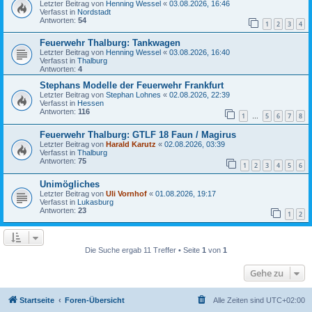
Letzter Beitrag von
Henning Wessel
«
03.08.2026, 16:46
Verfasst in
Nordstadt
Antworten:
54
1
2
3
4
Feuerwehr Thalburg: Tankwagen
Letzter Beitrag von
Henning Wessel
«
03.08.2026, 16:40
Verfasst in
Thalburg
Antworten:
4
Stephans Modelle der Feuerwehr Frankfurt
Letzter Beitrag von
Stephan Lohnes
«
02.08.2026, 22:39
Verfasst in
Hessen
Antworten:
116
1
5
6
7
8
…
Feuerwehr Thalburg: GTLF 18 Faun / Magirus
Letzter Beitrag von
Harald Karutz
«
02.08.2026, 03:39
Verfasst in
Thalburg
Antworten:
75
1
2
3
4
5
6
Unimögliches
Letzter Beitrag von
Uli Vornhof
«
01.08.2026, 19:17
Verfasst in
Lukasburg
Antworten:
23
1
2
Die Suche ergab 11 Treffer • Seite
1
von
1
Gehe zu
Startseite
Foren-Übersicht
Alle Zeiten sind
UTC+02:00