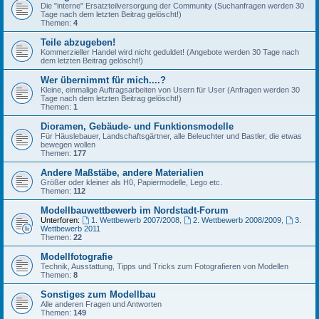
Die "interne" Ersatzteilversorgung der Community (Suchanfragen werden 30
Tage nach dem letzten Beitrag gelöscht!)
Themen:
4
Teile abzugeben!
Kommerzieller Handel wird nicht geduldet! (Angebote werden 30 Tage nach
dem letzten Beitrag gelöscht!)
Wer übernimmt für mich....?
Kleine, einmalige Auftragsarbeiten von Usern für User (Anfragen werden 30
Tage nach dem letzten Beitrag gelöscht!)
Themen:
1
Dioramen, Gebäude- und Funktionsmodelle
Für Häuslebauer, Landschaftsgärtner, alle Beleuchter und Bastler, die etwas
bewegen wollen
Themen:
177
Andere Maßstäbe, andere Materialien
Größer oder kleiner als H0, Papiermodelle, Lego etc.
Themen:
112
Modellbauwettbewerb im Nordstadt-Forum
Unterforen:
1. Wettbewerb 2007/2008
,
2. Wettbewerb 2008/2009
,
3.
Wettbewerb 2011
Themen:
22
Modellfotografie
Technik, Ausstattung, Tipps und Tricks zum Fotografieren von Modellen
Themen:
8
Sonstiges zum Modellbau
Alle anderen Fragen und Antworten
Themen:
149