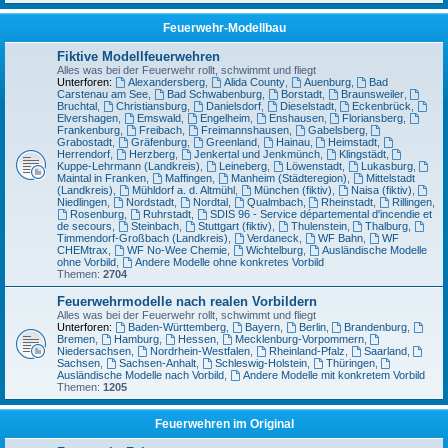
Feuerwehr-Modellbau
Fiktive Modellfeuerwehren
Alles was bei der Feuerwehr rollt, schwimmt und fliegt
Unterforen:
Alexandersberg
,
Alida County
,
Auenburg
,
Bad
Carstenau am See
,
Bad Schwabenburg
,
Borstadt
,
Braunsweiler
,
Bruchtal
,
Christiansburg
,
Danielsdorf
,
Dieselstadt
,
Eckenbrück
,
Elvershagen
,
Emswald
,
Engelheim
,
Enshausen
,
Floriansberg
,
Frankenburg
,
Freibach
,
Freimannshausen
,
Gabelsberg
,
Grabostadt
,
Gräfenburg
,
Greenland
,
Hainau
,
Heimstadt
,
Herrendorf
,
Herzberg
,
Jenkertal und Jenkmünch
,
Klingstädt
,
Kuppe-Lehrmann (Landkreis)
,
Leineberg
,
Löwenstadt
,
Lukasburg
,
Maintal in Franken
,
Maffingen
,
Manheim (Städteregion)
,
Mittelstadt
(Landkreis)
,
Mühldorf a. d. Altmühl
,
München (fiktiv)
,
Naisa (fiktiv)
,
Niedlingen
,
Nordstadt
,
Nordtal
,
Qualmbach
,
Rheinstadt
,
Rillingen
,
Rosenburg
,
Ruhrstadt
,
SDIS 96 - Service départemental d'incendie et
de secours
,
Steinbach
,
Stuttgart (fiktiv)
,
Thulenstein
,
Thalburg
,
Timmendorf-Großbach (Landkreis)
,
Verdaneck
,
WF Bahn
,
WF
CHEMtrax
,
WF No-Wee Chemie
,
Wichtelburg
,
Ausländische Modelle
ohne Vorbild
,
Andere Modelle ohne konkretes Vorbild
Themen:
2704
Feuerwehrmodelle nach realen Vorbildern
Alles was bei der Feuerwehr rollt, schwimmt und fliegt
Unterforen:
Baden-Württemberg
,
Bayern
,
Berlin
,
Brandenburg
,
Bremen
,
Hamburg
,
Hessen
,
Mecklenburg-Vorpommern
,
Niedersachsen
,
Nordrhein-Westfalen
,
Rheinland-Pfalz
,
Saarland
,
Sachsen
,
Sachsen-Anhalt
,
Schleswig-Holstein
,
Thüringen
,
Ausländische Modelle nach Vorbild
,
Andere Modelle mit konkretem Vorbild
Themen:
1205
Feuerwehren im Original