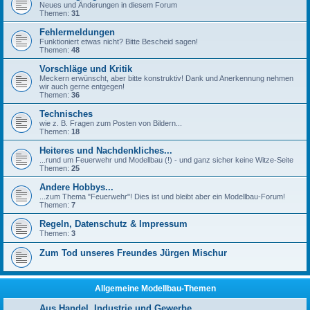
Neues und Änderungen in diesem Forum
Themen:
31
Fehlermeldungen
Funktioniert etwas nicht? Bitte Bescheid sagen!
Themen:
48
Vorschläge und Kritik
Meckern erwünscht, aber bitte konstruktiv! Dank und Anerkennung nehmen
wir auch gerne entgegen!
Themen:
36
Technisches
wie z. B. Fragen zum Posten von Bildern...
Themen:
18
Heiteres und Nachdenkliches...
...rund um Feuerwehr und Modellbau (!) - und ganz sicher keine Witze-Seite
Themen:
25
Andere Hobbys...
...zum Thema "Feuerwehr"! Dies ist und bleibt aber ein Modellbau-Forum!
Themen:
7
Regeln, Datenschutz & Impressum
Themen:
3
Zum Tod unseres Freundes Jürgen Mischur
Allgemeine Modellbau-Themen
Aus Handel, Industrie und Gewerbe