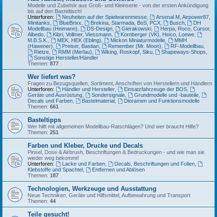
Modelle und Zubehör aus Groß- und Kleinserie - von der ersten Ankündigung
bis auf den Basteltisch!
Unterforen:
Neuheiten auf der Spielwarenmesse
,
Arsenal M, Airpower87,
Minitanks
,
BlueBrixx
,
Brekina, Starmada, BoS, PCX
,
Busch
,
DH
Modellbau (Heimann)
,
DS-Design
,
Gierakowski
,
Herpa, Roco, Cursor,
Albedo
,
Kibri, Vollmer, Viessmann
,
Kornberger (VK), Heico, Loewe
,
M.B.S.K.
,
MEK, HEK (Ebling)
,
Mickon Miniaturmodelle
,
MMH
(Hawener)
,
Preiser, Bastian
,
Remember (Mr. Moon)
,
RF-Modellbau
,
Rietze
,
RMM (Merlau)
,
Wiking, Roskopf, Siku
,
Shapeways-Shops
,
Sonstige Hersteller/Händler
Themen:
877
Wer liefert was?
Fragen zu Bezugsquellen, Sortiment, Anschriften von Herstellern und Händlern
Unterforen:
Händler und Hersteller
,
Einsatzfahrzeuge der BOS
,
Geräte und Ausrüstung
,
Sondersignale
,
Grundmodelle und -bauteile
,
Decals und Farben
,
Bastelmaterial
,
Dioramen und Funktionsmodelle
Themen:
661
Basteltipps
Wer hilft mit allgemeinen Modellbau-Ratschlägen? Und wer braucht Hilfe?
Themen:
251
Farben und Kleber, Drucke und Decals
Pinsel, Dose & Airbrush, Beschriftungen & Bedruckungen - und wie man sie
wieder weg bekommt!
Unterforen:
Lacke und Farben
,
Decals, Beschriftungen und Folien
,
Klebstoffe und Spachtel
,
Entfernen und Ablösen
Themen:
187
Technologien, Werkzeuge und Ausstattung
Neue Techniken, Geräte und Hilfsmittel, Aufbewahrung und Transport
Themen:
44
Teile gesucht!