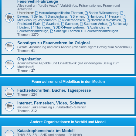
Feuerwehr-Fahrzeuge
Alles rund um "große Autos": Vorbildinfos, Präsentationen, Fragen und
Antworten....
Unterforen:
Herstellerspezifische Themen
,
Baden-Württemberg
,
Bayern
,
Berlin
,
Brandenburg
,
Bremen
,
Hamburg
,
Hessen
,
Mecklenburg-Vorpommern
,
Niedersachsen
,
Nordrhein-Westfalen
,
Rheinland-Pfalz
,
Saarland
,
Sachsen
,
Sachsen-Anhalt
,
Schleswig-
Holstein
,
Thüringen
,
DDR-Feuerwehren
,
Ausländische
Feuerwehrfahrzeuge
,
Sonstige Themen zu Feuerwehrfahrzeugen
Themen:
1370
Sonstiges zu Feuerwehren im Original
Geräte, Ausrüstung und alles Andere (mit eindeutigem Bezug zum Modellbau!)
Themen:
61
Organisation
Administrative Aspekte und Einsatztaktik (mit eindeutigem Bezug zum
Modellbau!)
Themen:
27
Feuerwehren und Modellbau in den Medien
Fachzeitschriften, Bücher, Tagespresse
Themen:
124
Internet, Fernsehen, Video, Software
mit einer Linksammlung zu Vorbildfoto-Galerien
Themen:
212
Andere Organisationen in Vorbild und Modell
Katastrophenschutz im Modell
THW, ZS, ZB, LSHD und andere... (in klein!)