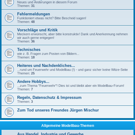
Neues und Änderungen in diesem Forum
Themen:
31
Fehlermeldungen
Funktioniert etwas nicht? Bitte Bescheid sagen!
Themen:
48
Vorschläge und Kritik
Meckern erwünscht, aber bitte konstruktiv! Dank und Anerkennung nehmen
wir auch gerne entgegen!
Themen:
36
Technisches
wie z. B. Fragen zum Posten von Bildern...
Themen:
18
Heiteres und Nachdenkliches...
...rund um Feuerwehr und Modellbau (!) - und ganz sicher keine Witze-Seite
Themen:
25
Andere Hobbys...
...zum Thema "Feuerwehr"! Dies ist und bleibt aber ein Modellbau-Forum!
Themen:
7
Regeln, Datenschutz & Impressum
Themen:
3
Zum Tod unseres Freundes Jürgen Mischur
Allgemeine Modellbau-Themen
Aus Handel, Industrie und Gewerbe