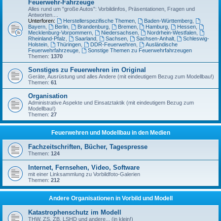
Feuerwehr-Fahrzeuge
Alles rund um "große Autos": Vorbildinfos, Präsentationen, Fragen und
Antworten....
Unterforen:
Herstellerspezifische Themen
,
Baden-Württemberg
,
Bayern
,
Berlin
,
Brandenburg
,
Bremen
,
Hamburg
,
Hessen
,
Mecklenburg-Vorpommern
,
Niedersachsen
,
Nordrhein-Westfalen
,
Rheinland-Pfalz
,
Saarland
,
Sachsen
,
Sachsen-Anhalt
,
Schleswig-
Holstein
,
Thüringen
,
DDR-Feuerwehren
,
Ausländische
Feuerwehrfahrzeuge
,
Sonstige Themen zu Feuerwehrfahrzeugen
Themen:
1370
Sonstiges zu Feuerwehren im Original
Geräte, Ausrüstung und alles Andere (mit eindeutigem Bezug zum Modellbau!)
Themen:
61
Organisation
Administrative Aspekte und Einsatztaktik (mit eindeutigem Bezug zum
Modellbau!)
Themen:
27
Feuerwehren und Modellbau in den Medien
Fachzeitschriften, Bücher, Tagespresse
Themen:
124
Internet, Fernsehen, Video, Software
mit einer Linksammlung zu Vorbildfoto-Galerien
Themen:
212
Andere Organisationen in Vorbild und Modell
Katastrophenschutz im Modell
THW, ZS, ZB, LSHD und andere... (in klein!)