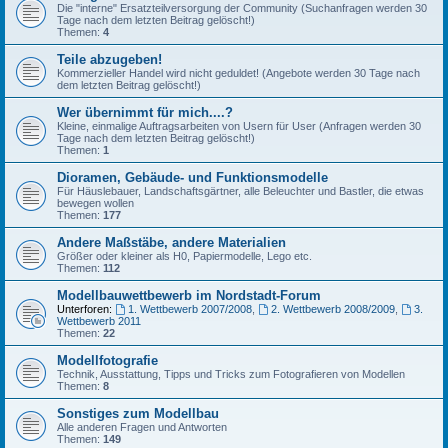
Die "interne" Ersatzteilversorgung der Community (Suchanfragen werden 30
Tage nach dem letzten Beitrag gelöscht!)
Themen:
4
Teile abzugeben!
Kommerzieller Handel wird nicht geduldet! (Angebote werden 30 Tage nach
dem letzten Beitrag gelöscht!)
Wer übernimmt für mich....?
Kleine, einmalige Auftragsarbeiten von Usern für User (Anfragen werden 30
Tage nach dem letzten Beitrag gelöscht!)
Themen:
1
Dioramen, Gebäude- und Funktionsmodelle
Für Häuslebauer, Landschaftsgärtner, alle Beleuchter und Bastler, die etwas
bewegen wollen
Themen:
177
Andere Maßstäbe, andere Materialien
Größer oder kleiner als H0, Papiermodelle, Lego etc.
Themen:
112
Modellbauwettbewerb im Nordstadt-Forum
Unterforen:
1. Wettbewerb 2007/2008
,
2. Wettbewerb 2008/2009
,
3.
Wettbewerb 2011
Themen:
22
Modellfotografie
Technik, Ausstattung, Tipps und Tricks zum Fotografieren von Modellen
Themen:
8
Sonstiges zum Modellbau
Alle anderen Fragen und Antworten
Themen:
149