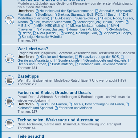
Modelle und Zubehör aus Groß- und Kleinserie - von der ersten Ankündigung
bis auf den Basteltisch!
Unterforen:
Neuheiten auf der Spielwarenmesse
,
Arsenal M, Airpower87,
Minitanks
,
BlueBrixx
,
Brekina, Starmada, BoS, PCX
,
Busch
,
DH
Modellbau (Heimann)
,
DS-Design
,
Gierakowski
,
Herpa, Roco, Cursor,
Albedo
,
Kibri, Vollmer, Viessmann
,
Kornberger (VK), Heico, Loewe
,
M.B.S.K.
,
MEK, HEK (Ebling)
,
Mickon Miniaturmodelle
,
MMH
(Hawener)
,
Preiser, Bastian
,
Remember (Mr. Moon)
,
RF-Modellbau
,
Rietze
,
RMM (Merlau)
,
Wiking, Roskopf, Siku
,
Shapeways-Shops
,
Sonstige Hersteller/Händler
Themen:
877
Wer liefert was?
Fragen zu Bezugsquellen, Sortiment, Anschriften von Herstellern und Händlern
Unterforen:
Händler und Hersteller
,
Einsatzfahrzeuge der BOS
,
Geräte und Ausrüstung
,
Sondersignale
,
Grundmodelle und -bauteile
,
Decals und Farben
,
Bastelmaterial
,
Dioramen und Funktionsmodelle
Themen:
661
Basteltipps
Wer hilft mit allgemeinen Modellbau-Ratschlägen? Und wer braucht Hilfe?
Themen:
250
Farben und Kleber, Drucke und Decals
Pinsel, Dose & Airbrush, Beschriftungen & Bedruckungen - und wie man sie
wieder weg bekommt!
Unterforen:
Lacke und Farben
,
Decals, Beschriftungen und Folien
,
Klebstoffe und Spachtel
,
Entfernen und Ablösen
Themen:
187
Technologien, Werkzeuge und Ausstattung
Neue Techniken, Geräte und Hilfsmittel, Aufbewahrung und Transport
Themen:
44
Teile gesucht!