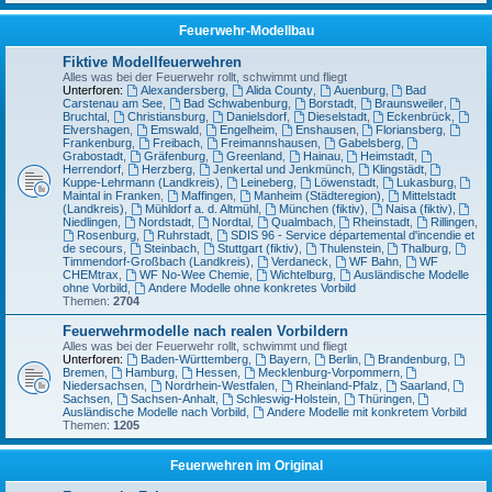
Feuerwehr-Modellbau
Fiktive Modellfeuerwehren
Alles was bei der Feuerwehr rollt, schwimmt und fliegt
Unterforen:
Alexandersberg
,
Alida County
,
Auenburg
,
Bad
Carstenau am See
,
Bad Schwabenburg
,
Borstadt
,
Braunsweiler
,
Bruchtal
,
Christiansburg
,
Danielsdorf
,
Dieselstadt
,
Eckenbrück
,
Elvershagen
,
Emswald
,
Engelheim
,
Enshausen
,
Floriansberg
,
Frankenburg
,
Freibach
,
Freimannshausen
,
Gabelsberg
,
Grabostadt
,
Gräfenburg
,
Greenland
,
Hainau
,
Heimstadt
,
Herrendorf
,
Herzberg
,
Jenkertal und Jenkmünch
,
Klingstädt
,
Kuppe-Lehrmann (Landkreis)
,
Leineberg
,
Löwenstadt
,
Lukasburg
,
Maintal in Franken
,
Maffingen
,
Manheim (Städteregion)
,
Mittelstadt
(Landkreis)
,
Mühldorf a. d. Altmühl
,
München (fiktiv)
,
Naisa (fiktiv)
,
Niedlingen
,
Nordstadt
,
Nordtal
,
Qualmbach
,
Rheinstadt
,
Rillingen
,
Rosenburg
,
Ruhrstadt
,
SDIS 96 - Service départemental d'incendie et
de secours
,
Steinbach
,
Stuttgart (fiktiv)
,
Thulenstein
,
Thalburg
,
Timmendorf-Großbach (Landkreis)
,
Verdaneck
,
WF Bahn
,
WF
CHEMtrax
,
WF No-Wee Chemie
,
Wichtelburg
,
Ausländische Modelle
ohne Vorbild
,
Andere Modelle ohne konkretes Vorbild
Themen:
2704
Feuerwehrmodelle nach realen Vorbildern
Alles was bei der Feuerwehr rollt, schwimmt und fliegt
Unterforen:
Baden-Württemberg
,
Bayern
,
Berlin
,
Brandenburg
,
Bremen
,
Hamburg
,
Hessen
,
Mecklenburg-Vorpommern
,
Niedersachsen
,
Nordrhein-Westfalen
,
Rheinland-Pfalz
,
Saarland
,
Sachsen
,
Sachsen-Anhalt
,
Schleswig-Holstein
,
Thüringen
,
Ausländische Modelle nach Vorbild
,
Andere Modelle mit konkretem Vorbild
Themen:
1205
Feuerwehren im Original