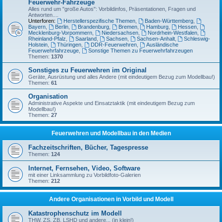
Feuerwehr-Fahrzeuge
Alles rund um "große Autos": Vorbildinfos, Präsentationen, Fragen und
Antworten....
Unterforen:
Herstellerspezifische Themen
,
Baden-Württemberg
,
Bayern
,
Berlin
,
Brandenburg
,
Bremen
,
Hamburg
,
Hessen
,
Mecklenburg-Vorpommern
,
Niedersachsen
,
Nordrhein-Westfalen
,
Rheinland-Pfalz
,
Saarland
,
Sachsen
,
Sachsen-Anhalt
,
Schleswig-
Holstein
,
Thüringen
,
DDR-Feuerwehren
,
Ausländische
Feuerwehrfahrzeuge
,
Sonstige Themen zu Feuerwehrfahrzeugen
Themen:
1370
Sonstiges zu Feuerwehren im Original
Geräte, Ausrüstung und alles Andere (mit eindeutigem Bezug zum Modellbau!)
Themen:
61
Organisation
Administrative Aspekte und Einsatztaktik (mit eindeutigem Bezug zum
Modellbau!)
Themen:
27
Feuerwehren und Modellbau in den Medien
Fachzeitschriften, Bücher, Tagespresse
Themen:
124
Internet, Fernsehen, Video, Software
mit einer Linksammlung zu Vorbildfoto-Galerien
Themen:
212
Andere Organisationen in Vorbild und Modell
Katastrophenschutz im Modell
THW, ZS, ZB, LSHD und andere... (in klein!)