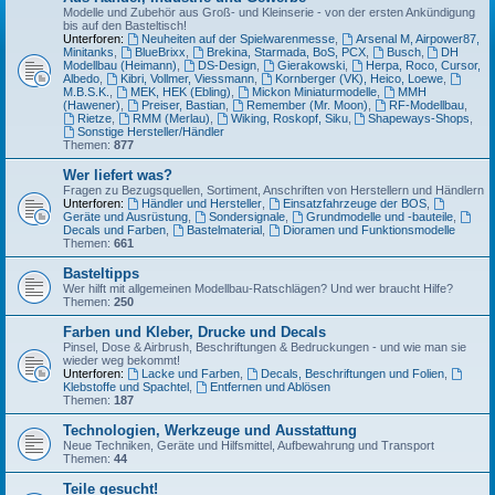
Modelle und Zubehör aus Groß- und Kleinserie - von der ersten Ankündigung
bis auf den Basteltisch!
Unterforen:
Neuheiten auf der Spielwarenmesse
,
Arsenal M, Airpower87,
Minitanks
,
BlueBrixx
,
Brekina, Starmada, BoS, PCX
,
Busch
,
DH
Modellbau (Heimann)
,
DS-Design
,
Gierakowski
,
Herpa, Roco, Cursor,
Albedo
,
Kibri, Vollmer, Viessmann
,
Kornberger (VK), Heico, Loewe
,
M.B.S.K.
,
MEK, HEK (Ebling)
,
Mickon Miniaturmodelle
,
MMH
(Hawener)
,
Preiser, Bastian
,
Remember (Mr. Moon)
,
RF-Modellbau
,
Rietze
,
RMM (Merlau)
,
Wiking, Roskopf, Siku
,
Shapeways-Shops
,
Sonstige Hersteller/Händler
Themen:
877
Wer liefert was?
Fragen zu Bezugsquellen, Sortiment, Anschriften von Herstellern und Händlern
Unterforen:
Händler und Hersteller
,
Einsatzfahrzeuge der BOS
,
Geräte und Ausrüstung
,
Sondersignale
,
Grundmodelle und -bauteile
,
Decals und Farben
,
Bastelmaterial
,
Dioramen und Funktionsmodelle
Themen:
661
Basteltipps
Wer hilft mit allgemeinen Modellbau-Ratschlägen? Und wer braucht Hilfe?
Themen:
250
Farben und Kleber, Drucke und Decals
Pinsel, Dose & Airbrush, Beschriftungen & Bedruckungen - und wie man sie
wieder weg bekommt!
Unterforen:
Lacke und Farben
,
Decals, Beschriftungen und Folien
,
Klebstoffe und Spachtel
,
Entfernen und Ablösen
Themen:
187
Technologien, Werkzeuge und Ausstattung
Neue Techniken, Geräte und Hilfsmittel, Aufbewahrung und Transport
Themen:
44
Teile gesucht!