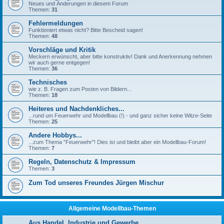
Neues und Änderungen in diesem Forum
Themen:
31
Fehlermeldungen
Funktioniert etwas nicht? Bitte Bescheid sagen!
Themen:
48
Vorschläge und Kritik
Meckern erwünscht, aber bitte konstruktiv! Dank und Anerkennung nehmen
wir auch gerne entgegen!
Themen:
36
Technisches
wie z. B. Fragen zum Posten von Bildern...
Themen:
18
Heiteres und Nachdenkliches...
...rund um Feuerwehr und Modellbau (!) - und ganz sicher keine Witze-Seite
Themen:
25
Andere Hobbys...
...zum Thema "Feuerwehr"! Dies ist und bleibt aber ein Modellbau-Forum!
Themen:
7
Regeln, Datenschutz & Impressum
Themen:
3
Zum Tod unseres Freundes Jürgen Mischur
Allgemeine Modellbau-Themen
Aus Handel, Industrie und Gewerbe