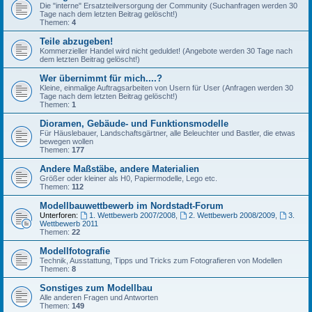
Die "interne" Ersatzteilversorgung der Community (Suchanfragen werden 30
Tage nach dem letzten Beitrag gelöscht!)
Themen:
4
Teile abzugeben!
Kommerzieller Handel wird nicht geduldet! (Angebote werden 30 Tage nach
dem letzten Beitrag gelöscht!)
Wer übernimmt für mich....?
Kleine, einmalige Auftragsarbeiten von Usern für User (Anfragen werden 30
Tage nach dem letzten Beitrag gelöscht!)
Themen:
1
Dioramen, Gebäude- und Funktionsmodelle
Für Häuslebauer, Landschaftsgärtner, alle Beleuchter und Bastler, die etwas
bewegen wollen
Themen:
177
Andere Maßstäbe, andere Materialien
Größer oder kleiner als H0, Papiermodelle, Lego etc.
Themen:
112
Modellbauwettbewerb im Nordstadt-Forum
Unterforen:
1. Wettbewerb 2007/2008
,
2. Wettbewerb 2008/2009
,
3.
Wettbewerb 2011
Themen:
22
Modellfotografie
Technik, Ausstattung, Tipps und Tricks zum Fotografieren von Modellen
Themen:
8
Sonstiges zum Modellbau
Alle anderen Fragen und Antworten
Themen:
149