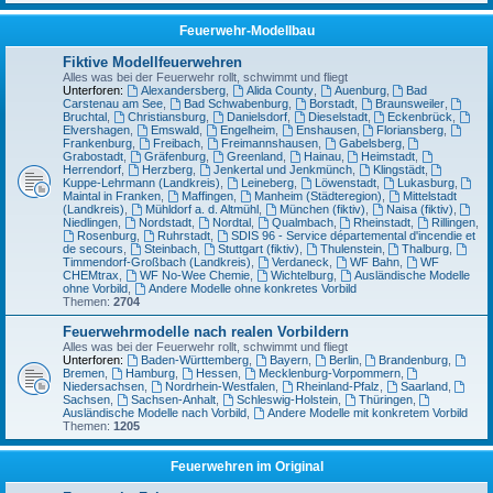
Feuerwehr-Modellbau
Fiktive Modellfeuerwehren
Alles was bei der Feuerwehr rollt, schwimmt und fliegt
Unterforen:
Alexandersberg
,
Alida County
,
Auenburg
,
Bad
Carstenau am See
,
Bad Schwabenburg
,
Borstadt
,
Braunsweiler
,
Bruchtal
,
Christiansburg
,
Danielsdorf
,
Dieselstadt
,
Eckenbrück
,
Elvershagen
,
Emswald
,
Engelheim
,
Enshausen
,
Floriansberg
,
Frankenburg
,
Freibach
,
Freimannshausen
,
Gabelsberg
,
Grabostadt
,
Gräfenburg
,
Greenland
,
Hainau
,
Heimstadt
,
Herrendorf
,
Herzberg
,
Jenkertal und Jenkmünch
,
Klingstädt
,
Kuppe-Lehrmann (Landkreis)
,
Leineberg
,
Löwenstadt
,
Lukasburg
,
Maintal in Franken
,
Maffingen
,
Manheim (Städteregion)
,
Mittelstadt
(Landkreis)
,
Mühldorf a. d. Altmühl
,
München (fiktiv)
,
Naisa (fiktiv)
,
Niedlingen
,
Nordstadt
,
Nordtal
,
Qualmbach
,
Rheinstadt
,
Rillingen
,
Rosenburg
,
Ruhrstadt
,
SDIS 96 - Service départemental d'incendie et
de secours
,
Steinbach
,
Stuttgart (fiktiv)
,
Thulenstein
,
Thalburg
,
Timmendorf-Großbach (Landkreis)
,
Verdaneck
,
WF Bahn
,
WF
CHEMtrax
,
WF No-Wee Chemie
,
Wichtelburg
,
Ausländische Modelle
ohne Vorbild
,
Andere Modelle ohne konkretes Vorbild
Themen:
2704
Feuerwehrmodelle nach realen Vorbildern
Alles was bei der Feuerwehr rollt, schwimmt und fliegt
Unterforen:
Baden-Württemberg
,
Bayern
,
Berlin
,
Brandenburg
,
Bremen
,
Hamburg
,
Hessen
,
Mecklenburg-Vorpommern
,
Niedersachsen
,
Nordrhein-Westfalen
,
Rheinland-Pfalz
,
Saarland
,
Sachsen
,
Sachsen-Anhalt
,
Schleswig-Holstein
,
Thüringen
,
Ausländische Modelle nach Vorbild
,
Andere Modelle mit konkretem Vorbild
Themen:
1205
Feuerwehren im Original