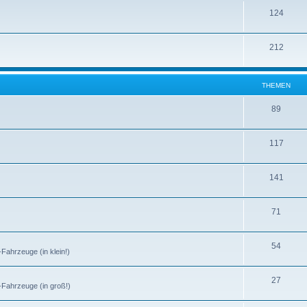
124
212
THEMEN
89
117
141
71
54
-Fahrzeuge (in klein!)
27
r-Fahrzeuge (in groß!)