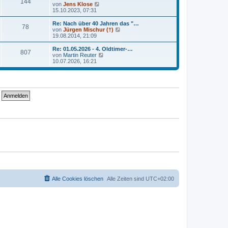
r
144
B
s
N
von
Jens Klose
a
e
t
e
15.10.2023, 07:31
g
i
e
u
t
r
e
Re: Nach über 40 Jahren das "…
r
78
B
s
N
von
Jürgen Mischur (†)
a
e
t
e
19.08.2014, 21:09
g
i
e
u
t
r
e
Re: 01.05.2026 - 4. Oldtimer-…
r
807
B
s
N
von
Martin Reuter
a
e
t
e
10.07.2026, 16:21
g
i
e
u
t
r
e
r
B
s
a
e
t
g
i
e
t
r
r
B
a
e
g
i
t
r
a
g
Alle Cookies löschen
Alle Zeiten sind
UTC+02:00