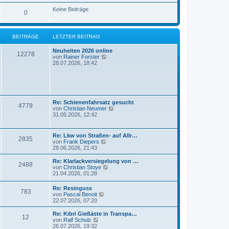
e
u
t
r
e
Keine Beiträge
r
0
B
s
a
e
t
g
i
e
t
r
BEITRÄGE
LETZTER BEITRAG
r
B
a
e
g
Neuheiten 2026 online
i
12278
N
von
Rainer Forster
t
e
28.07.2026, 18:42
r
u
a
e
g
s
t
e
r
Re: Schienenfahrsatz gesucht
4779
B
N
von
Christian Neumer
e
e
31.05.2026, 12:42
i
u
t
e
r
s
Re: Lkw von Straßen- auf Allr…
a
2835
t
N
von
Frank Diepers
g
e
e
28.06.2026, 21:43
r
u
B
e
Re: Klarlackversiegelung von …
e
2488
s
N
von
Christian Stoye
i
t
e
21.04.2026, 01:28
t
e
u
r
r
e
a
Re: Resinguss
B
783
s
N
g
von
Pascal Benoit
e
t
e
22.07.2026, 07:20
i
e
u
t
r
e
Re: Kibri Gießäste in Transpa…
r
B
12
s
N
von
Ralf Schulz
a
e
t
e
26.07.2026, 19:32
g
i