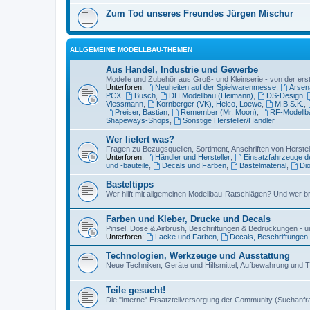
Zum Tod unseres Freundes Jürgen Mischur
ALLGEMEINE MODELLBAU-THEMEN
Aus Handel, Industrie und Gewerbe
Modelle und Zubehör aus Groß- und Kleinserie - von der erst
Unterforen:
Neuheiten auf der Spielwarenmesse
,
Arsena
PCX
,
Busch
,
DH Modellbau (Heimann)
,
DS-Design
,
Viessmann
,
Kornberger (VK), Heico, Loewe
,
M.B.S.K.
,
Preiser, Bastian
,
Remember (Mr. Moon)
,
RF-Modellb
Shapeways-Shops
,
Sonstige Hersteller/Händler
Wer liefert was?
Fragen zu Bezugsquellen, Sortiment, Anschriften von Herste
Unterforen:
Händler und Hersteller
,
Einsatzfahrzeuge 
und -bauteile
,
Decals und Farben
,
Bastelmaterial
,
Di
Basteltipps
Wer hilft mit allgemeinen Modellbau-Ratschlägen? Und wer br
Farben und Kleber, Drucke und Decals
Pinsel, Dose & Airbrush, Beschriftungen & Bedruckungen - 
Unterforen:
Lacke und Farben
,
Decals, Beschriftungen 
Technologien, Werkzeuge und Ausstattung
Neue Techniken, Geräte und Hilfsmittel, Aufbewahrung und 
Teile gesucht!
Die "interne" Ersatzteilversorgung der Community (Suchanfr