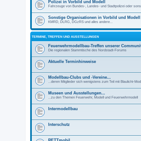
Polizei in Vorbild und Modell
Fahrzeuge von Bundes-, Landes- und Stadtpolizei oder son
Sonstige Organisationen in Vorbild und Modell
KMRD, DLRG, DGzRS und alles andere...
TERMINE, TREFFEN UND AUSSTELLUNGEN
Feuerwehrmodellbau-Treffen unserer Communi
Die regionalen Stammtische des Nordstadt-Forums
Aktuelle Terminhinweise
Modellbau-Clubs und -Vereine...
...deren Mitglieder sich wenigstens zum Teil mit Blaulicht-Mod
Museen und Ausstellungen...
...zu den Themen Feuerwehr, Modell und Feuerwehrmodell
Intermodellbau
Interschutz
RETTmobil