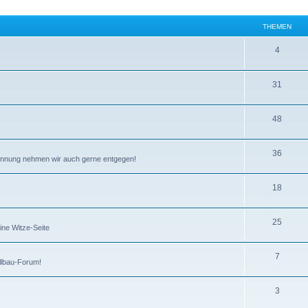
THEMEN
4
31
48
36
kennung nehmen wir auch gerne entgegen!
18
25
ine Witze-Seite
7
llbau-Forum!
3