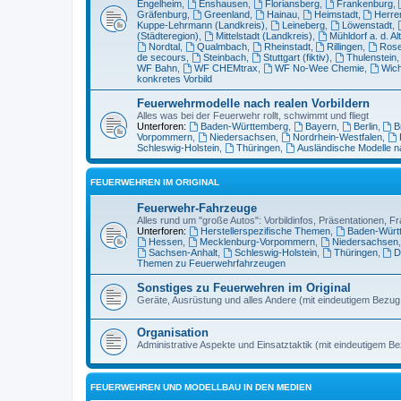
Engelheim
,
Enshausen
,
Floriansberg
,
Frankenburg
,
Gräfenburg
,
Greenland
,
Hainau
,
Heimstadt
,
Herre
Kuppe-Lehrmann (Landkreis)
,
Leineberg
,
Löwenstadt
,
(Städteregion)
,
Mittelstadt (Landkreis)
,
Mühldorf a. d. Al
Nordtal
,
Qualmbach
,
Rheinstadt
,
Rillingen
,
Ros
de secours
,
Steinbach
,
Stuttgart (fiktiv)
,
Thulenstein
WF Bahn
,
WF CHEMtrax
,
WF No-Wee Chemie
,
Wich
konkretes Vorbild
Feuerwehrmodelle nach realen Vorbildern
Alles was bei der Feuerwehr rollt, schwimmt und fliegt
Unterforen:
Baden-Württemberg
,
Bayern
,
Berlin
,
B
Vorpommern
,
Niedersachsen
,
Nordrhein-Westfalen
,
Schleswig-Holstein
,
Thüringen
,
Ausländische Modelle n
FEUERWEHREN IM ORIGINAL
Feuerwehr-Fahrzeuge
Alles rund um "große Autos": Vorbildinfos, Präsentationen, Fr
Unterforen:
Herstellerspezifische Themen
,
Baden-Würt
Hessen
,
Mecklenburg-Vorpommern
,
Niedersachsen
Sachsen-Anhalt
,
Schleswig-Holstein
,
Thüringen
,
D
Themen zu Feuerwehrfahrzeugen
Sonstiges zu Feuerwehren im Original
Geräte, Ausrüstung und alles Andere (mit eindeutigem Bezu
Organisation
Administrative Aspekte und Einsatztaktik (mit eindeutigem B
FEUERWEHREN UND MODELLBAU IN DEN MEDIEN