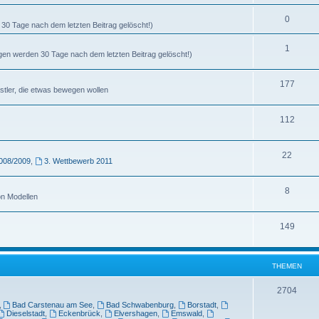
0
30 Tage nach dem letzten Beitrag gelöscht!)
1
agen werden 30 Tage nach dem letzten Beitrag gelöscht!)
177
stler, die etwas bewegen wollen
112
22
008/2009
,
3. Wettbewerb 2011
8
on Modellen
149
THEMEN
2704
,
Bad Carstenau am See
,
Bad Schwabenburg
,
Borstadt
,
Dieselstadt
,
Eckenbrück
,
Elvershagen
,
Emswald
,