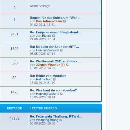
e
u
t
r
e
Keine Beiträge
r
0
B
s
a
e
t
g
i
e
Regeln für das Subforum "Wer …
t
r
1
N
von
Das Admin-Team
r
B
e
04.02.2011, 13:41
a
e
u
g
i
e
Re: Frage zu einem Flughafend…
t
2431
s
N
von
Jan Elvers
r
t
e
21.06.2026, 17:04
a
e
u
g
r
e
Re: Modelle der Spur der MiTT…
1395
B
s
N
von
Henning Wessel
e
t
e
06.05.2026, 07:14
i
e
u
t
r
e
Re: Wettbewerb 2011 zu Ende -…
r
573
B
s
N
von
Jürgen Mischur (†)
a
e
t
e
10.02.2012, 14:53
g
i
e
u
t
r
e
Re: Bilder von Modellen
r
59
B
s
N
von
Ralf Schulz
a
e
t
e
18.03.2019, 21:10
g
i
e
u
t
r
e
Re: Was baut ihr so nebenbei?
r
1470
B
s
N
von
Henning Wessel
a
e
t
e
16.05.2026, 10:14
g
i
e
u
t
r
e
r
B
s
BEITRÄGE
LETZTER BEITRAG
a
e
t
g
i
e
Re: Feuerwehr Thalburg: RTW d…
t
r
47182
N
von
Wolfgang Brang
r
B
e
06.08.2026, 10:58
a
e
u
g
i