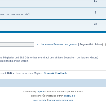
11
3
börsen und was taugen sie?
78
Ich habe mein Passwort vergessen
|
Angemeldet bleiben
bare Mitglieder und 362 Gäste (basierend auf den aktiven Besuchern der letzten Minute)
leichzeitig online waren.
gesamt
1242
• Unser neuestes Mitglied:
Dominik Kanthack
Powered by
phpBB
® Forum Software © phpBB Limited
Deutsche Übersetzung durch
phpBB.de
Datenschutz
|
Nutzungsbedingungen