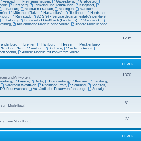
Freibach
,
Freimannshausen
,
Gabelsberg
,
Grabostadt
,
ndorf
,
Herzberg
,
Jenkertal und Jenkmünch
,
Klingstädt
,
Lukasburg
,
Maintal in Franken
,
Maffingen
,
Manheim
tmühl
,
München (fiktiv)
,
Naisa (fiktiv)
,
Niedlingen
,
Nordstadt
,
enburg
,
Ruhrstadt
,
SDIS 96 - Service départemental d'incendie et
,
Thalburg
,
Timmendorf-Großbach (Landkreis)
,
Verdaneck
,
telburg
,
Ausländische Modelle ohne Vorbild
,
Andere Modelle ohne
1205
randenburg
,
Bremen
,
Hamburg
,
Hessen
,
Mecklenburg-
Rheinland-Pfalz
,
Saarland
,
Sachsen
,
Sachsen-Anhalt
,
ach Vorbild
,
Andere Modelle mit konkretem Vorbild
THEMEN
1370
agen und Antworten....
temberg
,
Bayern
,
Berlin
,
Brandenburg
,
Bremen
,
Hamburg
,
,
Nordrhein-Westfalen
,
Rheinland-Pfalz
,
Saarland
,
Sachsen
,
DR-Feuerwehren
,
Ausländische Feuerwehrfahrzeuge
,
Sonstige
61
g zum Modellbau!)
27
ezug zum Modellbau!)
THEMEN