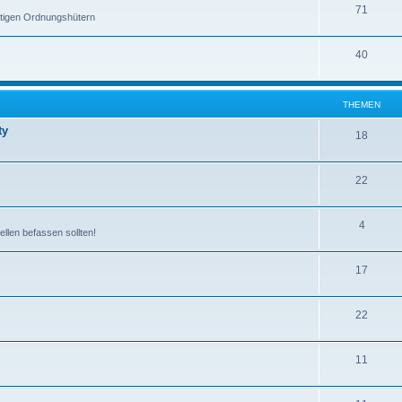
71
stigen Ordnungshütern
40
THEMEN
ty
18
22
4
ellen befassen sollten!
17
22
11