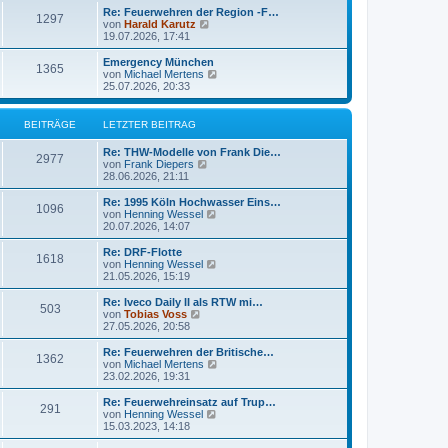
i
e
Re: Feuerwehren der Region -F…
t
r
1297
N
von
Harald Karutz
r
B
e
19.07.2026, 17:41
a
e
u
g
i
e
Emergency München
t
1365
s
N
von
Michael Mertens
r
t
e
25.07.2026, 20:33
a
e
u
g
r
e
B
s
BEITRÄGE
LETZTER BEITRAG
e
t
i
e
Re: THW-Modelle von Frank Die…
t
r
2977
N
von
Frank Diepers
r
B
e
28.06.2026, 21:11
a
e
u
g
i
e
Re: 1995 Köln Hochwasser Eins…
t
1096
s
N
von
Henning Wessel
r
t
e
20.07.2026, 14:07
a
e
u
g
r
e
Re: DRF-Flotte
1618
B
s
N
von
Henning Wessel
e
t
e
21.05.2026, 15:19
i
e
u
t
r
e
Re: Iveco Daily II als RTW mi…
r
503
B
s
N
von
Tobias Voss
a
e
t
e
27.05.2026, 20:58
g
i
e
u
t
r
e
Re: Feuerwehren der Britische…
r
1362
B
s
N
von
Michael Mertens
a
e
t
e
23.02.2026, 19:31
g
i
e
u
t
r
e
Re: Feuerwehreinsatz auf Trup…
r
291
B
s
N
von
Henning Wessel
a
e
t
e
15.03.2023, 14:18
g
i
e
u
t
r