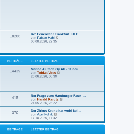
e
t
s
r
t
a
e
g
r
B
e
i
t
r
Re: Feuerwehr Frankfurt: HLF …
18286
a
N
von
Fabian Hahl
g
e
03.08.2026, 22:35
u
e
s
t
e
BEITRÄGE
LETZTER BEITRAG
r
B
Marine Alutech Oy Ab - 11 neu…
e
14439
N
von
Tobias Voss
i
e
26.06.2026, 08:30
t
u
r
e
a
s
g
t
e
Re: Frage zum Hamburger Faun-…
415
r
N
von
Harald Karutz
B
e
24.05.2026, 23:22
e
u
i
e
Der Zirkus Krone hat wohl kei…
t
370
s
N
von
Axel Polnik
r
t
e
17.10.2025, 17:42
a
e
u
g
r
e
B
s
BEITRÄGE
LETZTER BEITRAG
e
t