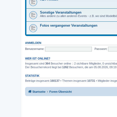
Sonstige Veranstaltungen
Alles andere zu allen anderen Events - z.B. wo sind Modell
Fotos vergangener Veranstaltungen
ANMELDEN
Benutzername:
Passwort:
WER IST ONLINE?
Insgesamt sind
364
Besucher online :: 2 sichtbare Mitglieder, 0 unsicht
Der Besucherrekord liegt bei
1262
Besuchern, die am 05.08.2026, 09:19 g
STATISTIK
Beiträge insgesamt
160137
• Themen insgesamt
10731
• Mitglieder ins
Startseite
Foren-Übersicht