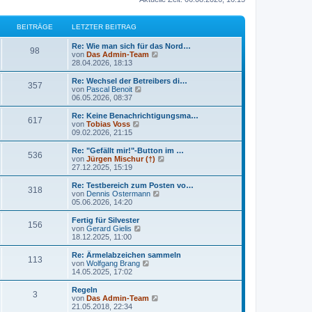
BEITRÄGE
LETZTER BEITRAG
Re: Wie man sich für das Nord…
98
N
von
Das Admin-Team
e
28.04.2026, 18:13
u
e
Re: Wechsel der Betreibers di…
357
s
N
von
Pascal Benoit
t
e
06.05.2026, 08:37
e
u
r
e
Re: Keine Benachrichtigungsma…
617
B
s
N
von
Tobias Voss
e
t
e
09.02.2026, 21:15
i
e
u
t
r
e
Re: "Gefällt mir!"-Button im …
r
536
B
s
N
von
Jürgen Mischur (†)
a
e
t
e
27.12.2025, 15:19
g
i
e
u
t
r
e
Re: Testbereich zum Posten vo…
r
318
B
s
N
von
Dennis Ostermann
a
e
t
e
05.06.2026, 14:20
g
i
e
u
t
r
e
Fertig für Silvester
r
156
B
s
N
von
Gerard Gielis
a
e
t
e
18.12.2025, 11:00
g
i
e
u
t
r
e
Re: Ärmelabzeichen sammeln
r
113
B
s
N
von
Wolfgang Brang
a
e
t
e
14.05.2025, 17:02
g
i
e
u
t
r
e
Regeln
r
3
B
s
N
von
Das Admin-Team
a
e
t
e
21.05.2018, 22:34
g
i