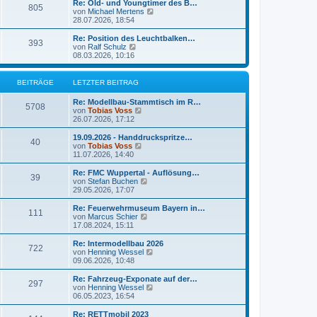
e
Re: Old- und Youngtimer des B…
r
805
B
s
N
von
Michael Mertens
a
e
t
e
28.07.2026, 18:54
g
i
e
u
t
r
e
Re: Position des Leuchtbalken…
r
393
B
s
N
von
Ralf Schulz
a
e
t
e
08.03.2026, 10:16
g
i
e
u
t
r
e
r
B
s
BEITRÄGE
LETZTER BEITRAG
a
e
t
g
i
e
Re: Modellbau-Stammtisch im R…
t
r
5708
N
von
Tobias Voss
r
B
e
26.07.2026, 17:12
a
e
u
g
i
e
19.09.2026 - Handdruckspritze…
t
40
s
N
von
Tobias Voss
r
t
e
11.07.2026, 14:40
a
e
u
g
r
e
Re: FMC Wuppertal - Auflösung…
39
B
s
N
von
Stefan Buchen
e
t
e
29.05.2026, 17:07
i
e
u
t
r
e
Re: Feuerwehrmuseum Bayern in…
r
111
B
s
N
von
Marcus Schier
a
e
t
e
17.08.2024, 15:11
g
i
e
u
t
r
e
Re: Intermodellbau 2026
r
722
B
s
N
von
Henning Wessel
a
e
t
e
09.06.2026, 10:48
g
i
e
u
t
r
e
Re: Fahrzeug-Exponate auf der…
r
297
B
s
N
von
Henning Wessel
a
e
t
e
06.05.2023, 16:54
g
i
e
u
t
r
e
Re: RETTmobil 2023