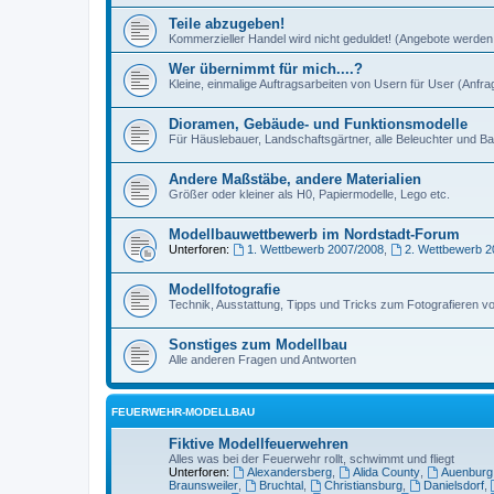
Teile abzugeben!
Kommerzieller Handel wird nicht geduldet! (Angebote werden 
Wer übernimmt für mich....?
Kleine, einmalige Auftragsarbeiten von Usern für User (Anfr
Dioramen, Gebäude- und Funktionsmodelle
Für Häuslebauer, Landschaftsgärtner, alle Beleuchter und Ba
Andere Maßstäbe, andere Materialien
Größer oder kleiner als H0, Papiermodelle, Lego etc.
Modellbauwettbewerb im Nordstadt-Forum
Unterforen:
1. Wettbewerb 2007/2008
,
2. Wettbewerb 2
Modellfotografie
Technik, Ausstattung, Tipps und Tricks zum Fotografieren v
Sonstiges zum Modellbau
Alle anderen Fragen und Antworten
FEUERWEHR-MODELLBAU
Fiktive Modellfeuerwehren
Alles was bei der Feuerwehr rollt, schwimmt und fliegt
Unterforen:
Alexandersberg
,
Alida County
,
Auenburg
Braunsweiler
,
Bruchtal
,
Christiansburg
,
Danielsdorf
,