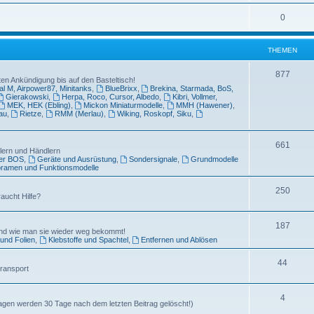
0
THEMEN
877
en Ankündigung bis auf den Basteltisch!
l M, Airpower87, Minitanks
,
BlueBrixx
,
Brekina, Starmada, BoS,
Gierakowski
,
Herpa, Roco, Cursor, Albedo
,
Kibri, Vollmer,
MEK, HEK (Ebling)
,
Mickon Miniaturmodelle
,
MMH (Hawener)
,
au
,
Rietze
,
RMM (Merlau)
,
Wiking, Roskopf, Siku
,
661
llern und Händlern
der BOS
,
Geräte und Ausrüstung
,
Sondersignale
,
Grundmodelle
oramen und Funktionsmodelle
250
aucht Hilfe?
187
und wie man sie wieder weg bekommt!
und Folien
,
Klebstoffe und Spachtel
,
Entfernen und Ablösen
44
Transport
4
agen werden 30 Tage nach dem letzten Beitrag gelöscht!)