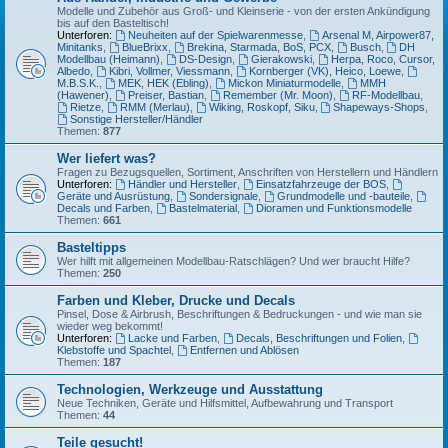
Modelle und Zubehör aus Groß- und Kleinserie - von der ersten Ankündigung
bis auf den Basteltisch!
Unterforen:
Neuheiten auf der Spielwarenmesse
,
Arsenal M, Airpower87,
Minitanks
,
BlueBrixx
,
Brekina, Starmada, BoS, PCX
,
Busch
,
DH
Modellbau (Heimann)
,
DS-Design
,
Gierakowski
,
Herpa, Roco, Cursor,
Albedo
,
Kibri, Vollmer, Viessmann
,
Kornberger (VK), Heico, Loewe
,
M.B.S.K.
,
MEK, HEK (Ebling)
,
Mickon Miniaturmodelle
,
MMH
(Hawener)
,
Preiser, Bastian
,
Remember (Mr. Moon)
,
RF-Modellbau
,
Rietze
,
RMM (Merlau)
,
Wiking, Roskopf, Siku
,
Shapeways-Shops
,
Sonstige Hersteller/Händler
Themen:
877
Wer liefert was?
Fragen zu Bezugsquellen, Sortiment, Anschriften von Herstellern und Händlern
Unterforen:
Händler und Hersteller
,
Einsatzfahrzeuge der BOS
,
Geräte und Ausrüstung
,
Sondersignale
,
Grundmodelle und -bauteile
,
Decals und Farben
,
Bastelmaterial
,
Dioramen und Funktionsmodelle
Themen:
661
Basteltipps
Wer hilft mit allgemeinen Modellbau-Ratschlägen? Und wer braucht Hilfe?
Themen:
250
Farben und Kleber, Drucke und Decals
Pinsel, Dose & Airbrush, Beschriftungen & Bedruckungen - und wie man sie
wieder weg bekommt!
Unterforen:
Lacke und Farben
,
Decals, Beschriftungen und Folien
,
Klebstoffe und Spachtel
,
Entfernen und Ablösen
Themen:
187
Technologien, Werkzeuge und Ausstattung
Neue Techniken, Geräte und Hilfsmittel, Aufbewahrung und Transport
Themen:
44
Teile gesucht!