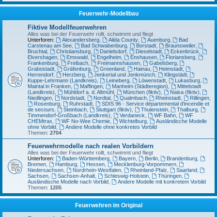
Feuerwehr-Modellbau
Fiktive Modellfeuerwehren
Alles was bei der Feuerwehr rollt, schwimmt und fliegt
Unterforen:
Alexandersberg
,
Alida County
,
Auenburg
,
Bad
Carstenau am See
,
Bad Schwabenburg
,
Borstadt
,
Braunsweiler
,
Bruchtal
,
Christiansburg
,
Danielsdorf
,
Dieselstadt
,
Eckenbrück
,
Elvershagen
,
Emswald
,
Engelheim
,
Enshausen
,
Floriansberg
,
Frankenburg
,
Freibach
,
Freimannshausen
,
Gabelsberg
,
Grabostadt
,
Gräfenburg
,
Greenland
,
Hainau
,
Heimstadt
,
Herrendorf
,
Herzberg
,
Jenkertal und Jenkmünch
,
Klingstädt
,
Kuppe-Lehrmann (Landkreis)
,
Leineberg
,
Löwenstadt
,
Lukasburg
,
Maintal in Franken
,
Maffingen
,
Manheim (Städteregion)
,
Mittelstadt
(Landkreis)
,
Mühldorf a. d. Altmühl
,
München (fiktiv)
,
Naisa (fiktiv)
,
Niedlingen
,
Nordstadt
,
Nordtal
,
Qualmbach
,
Rheinstadt
,
Rillingen
,
Rosenburg
,
Ruhrstadt
,
SDIS 96 - Service départemental d'incendie et
de secours
,
Steinbach
,
Stuttgart (fiktiv)
,
Thulenstein
,
Thalburg
,
Timmendorf-Großbach (Landkreis)
,
Verdaneck
,
WF Bahn
,
WF
CHEMtrax
,
WF No-Wee Chemie
,
Wichtelburg
,
Ausländische Modelle
ohne Vorbild
,
Andere Modelle ohne konkretes Vorbild
Themen:
2704
Feuerwehrmodelle nach realen Vorbildern
Alles was bei der Feuerwehr rollt, schwimmt und fliegt
Unterforen:
Baden-Württemberg
,
Bayern
,
Berlin
,
Brandenburg
,
Bremen
,
Hamburg
,
Hessen
,
Mecklenburg-Vorpommern
,
Niedersachsen
,
Nordrhein-Westfalen
,
Rheinland-Pfalz
,
Saarland
,
Sachsen
,
Sachsen-Anhalt
,
Schleswig-Holstein
,
Thüringen
,
Ausländische Modelle nach Vorbild
,
Andere Modelle mit konkretem Vorbild
Themen:
1205
Feuerwehren im Original