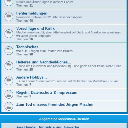
Neues und Änderungen in diesem Forum
Themen:
31
Fehlermeldungen
Funktioniert etwas nicht? Bitte Bescheid sagen!
Themen:
48
Vorschläge und Kritik
Meckern erwünscht, aber bitte konstruktiv! Dank und Anerkennung nehmen
wir auch gerne entgegen!
Themen:
36
Technisches
wie z. B. Fragen zum Posten von Bildern...
Themen:
18
Heiteres und Nachdenkliches...
...rund um Feuerwehr und Modellbau (!) - und ganz sicher keine Witze-Seite
Themen:
25
Andere Hobbys...
...zum Thema "Feuerwehr"! Dies ist und bleibt aber ein Modellbau-Forum!
Themen:
7
Regeln, Datenschutz & Impressum
Themen:
3
Zum Tod unseres Freundes Jürgen Mischur
Allgemeine Modellbau-Themen
Aus Handel, Industrie und Gewerbe