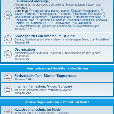
Feuerwehr-Fahrzeuge
Alles rund um "große Autos": Vorbildinfos, Präsentationen, Fragen und
Antworten....
Unterforen:
Herstellerspezifische Themen
,
Baden-Württemberg
,
Bayern
,
Berlin
,
Brandenburg
,
Bremen
,
Hamburg
,
Hessen
,
Mecklenburg-Vorpommern
,
Niedersachsen
,
Nordrhein-Westfalen
,
Rheinland-Pfalz
,
Saarland
,
Sachsen
,
Sachsen-Anhalt
,
Schleswig-
Holstein
,
Thüringen
,
DDR-Feuerwehren
,
Ausländische
Feuerwehrfahrzeuge
,
Sonstige Themen zu Feuerwehrfahrzeugen
Themen:
1370
Sonstiges zu Feuerwehren im Original
Geräte, Ausrüstung und alles Andere (mit eindeutigem Bezug zum Modellbau!)
Themen:
61
Organisation
Administrative Aspekte und Einsatztaktik (mit eindeutigem Bezug zum
Modellbau!)
Themen:
27
Feuerwehren und Modellbau in den Medien
Fachzeitschriften, Bücher, Tagespresse
Themen:
124
Internet, Fernsehen, Video, Software
mit einer Linksammlung zu Vorbildfoto-Galerien
Themen:
212
Andere Organisationen in Vorbild und Modell
Katastrophenschutz im Modell
THW, ZS, ZB, LSHD und andere... (in klein!)