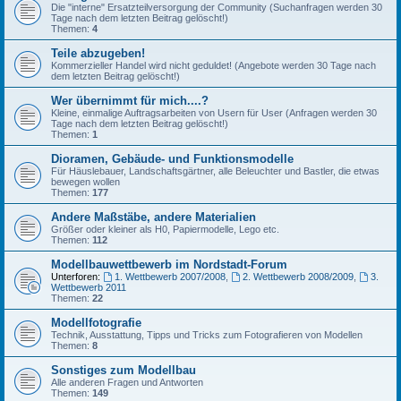
Die "interne" Ersatzteilversorgung der Community (Suchanfragen werden 30
Tage nach dem letzten Beitrag gelöscht!)
Themen:
4
Teile abzugeben!
Kommerzieller Handel wird nicht geduldet! (Angebote werden 30 Tage nach
dem letzten Beitrag gelöscht!)
Wer übernimmt für mich....?
Kleine, einmalige Auftragsarbeiten von Usern für User (Anfragen werden 30
Tage nach dem letzten Beitrag gelöscht!)
Themen:
1
Dioramen, Gebäude- und Funktionsmodelle
Für Häuslebauer, Landschaftsgärtner, alle Beleuchter und Bastler, die etwas
bewegen wollen
Themen:
177
Andere Maßstäbe, andere Materialien
Größer oder kleiner als H0, Papiermodelle, Lego etc.
Themen:
112
Modellbauwettbewerb im Nordstadt-Forum
Unterforen:
1. Wettbewerb 2007/2008
,
2. Wettbewerb 2008/2009
,
3.
Wettbewerb 2011
Themen:
22
Modellfotografie
Technik, Ausstattung, Tipps und Tricks zum Fotografieren von Modellen
Themen:
8
Sonstiges zum Modellbau
Alle anderen Fragen und Antworten
Themen:
149