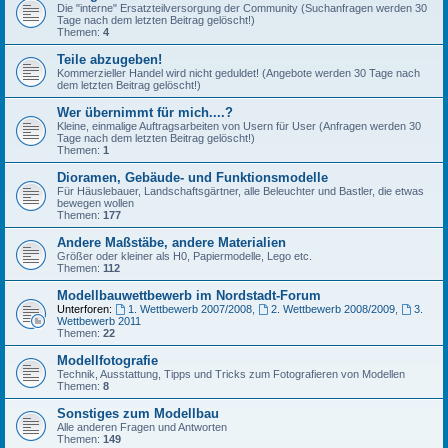
Die "interne" Ersatzteilversorgung der Community (Suchanfragen werden 30
Tage nach dem letzten Beitrag gelöscht!)
Themen:
4
Teile abzugeben!
Kommerzieller Handel wird nicht geduldet! (Angebote werden 30 Tage nach
dem letzten Beitrag gelöscht!)
Wer übernimmt für mich....?
Kleine, einmalige Auftragsarbeiten von Usern für User (Anfragen werden 30
Tage nach dem letzten Beitrag gelöscht!)
Themen:
1
Dioramen, Gebäude- und Funktionsmodelle
Für Häuslebauer, Landschaftsgärtner, alle Beleuchter und Bastler, die etwas
bewegen wollen
Themen:
177
Andere Maßstäbe, andere Materialien
Größer oder kleiner als H0, Papiermodelle, Lego etc.
Themen:
112
Modellbauwettbewerb im Nordstadt-Forum
Unterforen:
1. Wettbewerb 2007/2008
,
2. Wettbewerb 2008/2009
,
3.
Wettbewerb 2011
Themen:
22
Modellfotografie
Technik, Ausstattung, Tipps und Tricks zum Fotografieren von Modellen
Themen:
8
Sonstiges zum Modellbau
Alle anderen Fragen und Antworten
Themen:
149