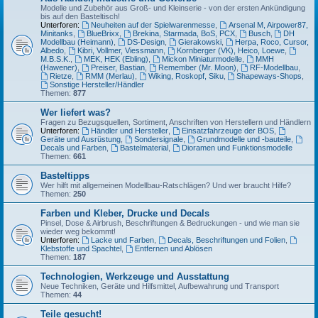
Modelle und Zubehör aus Groß- und Kleinserie - von der ersten Ankündigung
bis auf den Basteltisch!
Unterforen:
Neuheiten auf der Spielwarenmesse
,
Arsenal M, Airpower87,
Minitanks
,
BlueBrixx
,
Brekina, Starmada, BoS, PCX
,
Busch
,
DH
Modellbau (Heimann)
,
DS-Design
,
Gierakowski
,
Herpa, Roco, Cursor,
Albedo
,
Kibri, Vollmer, Viessmann
,
Kornberger (VK), Heico, Loewe
,
M.B.S.K.
,
MEK, HEK (Ebling)
,
Mickon Miniaturmodelle
,
MMH
(Hawener)
,
Preiser, Bastian
,
Remember (Mr. Moon)
,
RF-Modellbau
,
Rietze
,
RMM (Merlau)
,
Wiking, Roskopf, Siku
,
Shapeways-Shops
,
Sonstige Hersteller/Händler
Themen:
877
Wer liefert was?
Fragen zu Bezugsquellen, Sortiment, Anschriften von Herstellern und Händlern
Unterforen:
Händler und Hersteller
,
Einsatzfahrzeuge der BOS
,
Geräte und Ausrüstung
,
Sondersignale
,
Grundmodelle und -bauteile
,
Decals und Farben
,
Bastelmaterial
,
Dioramen und Funktionsmodelle
Themen:
661
Basteltipps
Wer hilft mit allgemeinen Modellbau-Ratschlägen? Und wer braucht Hilfe?
Themen:
250
Farben und Kleber, Drucke und Decals
Pinsel, Dose & Airbrush, Beschriftungen & Bedruckungen - und wie man sie
wieder weg bekommt!
Unterforen:
Lacke und Farben
,
Decals, Beschriftungen und Folien
,
Klebstoffe und Spachtel
,
Entfernen und Ablösen
Themen:
187
Technologien, Werkzeuge und Ausstattung
Neue Techniken, Geräte und Hilfsmittel, Aufbewahrung und Transport
Themen:
44
Teile gesucht!