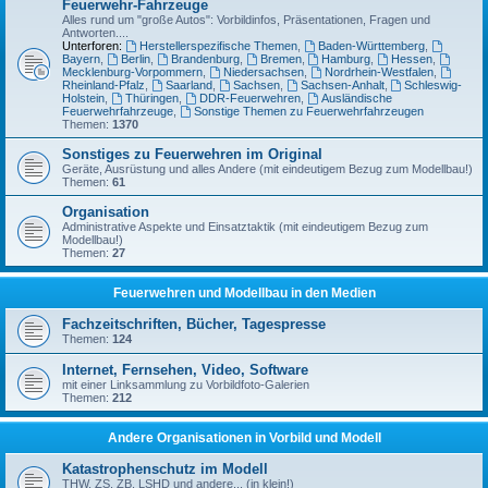
Feuerwehr-Fahrzeuge
Alles rund um "große Autos": Vorbildinfos, Präsentationen, Fragen und
Antworten....
Unterforen:
Herstellerspezifische Themen
,
Baden-Württemberg
,
Bayern
,
Berlin
,
Brandenburg
,
Bremen
,
Hamburg
,
Hessen
,
Mecklenburg-Vorpommern
,
Niedersachsen
,
Nordrhein-Westfalen
,
Rheinland-Pfalz
,
Saarland
,
Sachsen
,
Sachsen-Anhalt
,
Schleswig-
Holstein
,
Thüringen
,
DDR-Feuerwehren
,
Ausländische
Feuerwehrfahrzeuge
,
Sonstige Themen zu Feuerwehrfahrzeugen
Themen:
1370
Sonstiges zu Feuerwehren im Original
Geräte, Ausrüstung und alles Andere (mit eindeutigem Bezug zum Modellbau!)
Themen:
61
Organisation
Administrative Aspekte und Einsatztaktik (mit eindeutigem Bezug zum
Modellbau!)
Themen:
27
Feuerwehren und Modellbau in den Medien
Fachzeitschriften, Bücher, Tagespresse
Themen:
124
Internet, Fernsehen, Video, Software
mit einer Linksammlung zu Vorbildfoto-Galerien
Themen:
212
Andere Organisationen in Vorbild und Modell
Katastrophenschutz im Modell
THW, ZS, ZB, LSHD und andere... (in klein!)