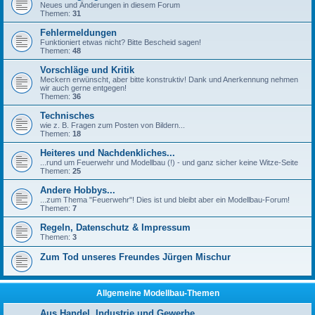
Neues und Änderungen in diesem Forum
Themen:
31
Fehlermeldungen
Funktioniert etwas nicht? Bitte Bescheid sagen!
Themen:
48
Vorschläge und Kritik
Meckern erwünscht, aber bitte konstruktiv! Dank und Anerkennung nehmen
wir auch gerne entgegen!
Themen:
36
Technisches
wie z. B. Fragen zum Posten von Bildern...
Themen:
18
Heiteres und Nachdenkliches...
...rund um Feuerwehr und Modellbau (!) - und ganz sicher keine Witze-Seite
Themen:
25
Andere Hobbys...
...zum Thema "Feuerwehr"! Dies ist und bleibt aber ein Modellbau-Forum!
Themen:
7
Regeln, Datenschutz & Impressum
Themen:
3
Zum Tod unseres Freundes Jürgen Mischur
Allgemeine Modellbau-Themen
Aus Handel, Industrie und Gewerbe