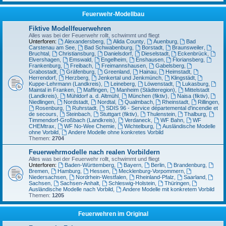
Feuerwehr-Modellbau
Fiktive Modellfeuerwehren
Alles was bei der Feuerwehr rollt, schwimmt und fliegt
Unterforen:
Alexandersberg
,
Alida County
,
Auenburg
,
Bad
Carstenau am See
,
Bad Schwabenburg
,
Borstadt
,
Braunsweiler
,
Bruchtal
,
Christiansburg
,
Danielsdorf
,
Dieselstadt
,
Eckenbrück
,
Elvershagen
,
Emswald
,
Engelheim
,
Enshausen
,
Floriansberg
,
Frankenburg
,
Freibach
,
Freimannshausen
,
Gabelsberg
,
Grabostadt
,
Gräfenburg
,
Greenland
,
Hainau
,
Heimstadt
,
Herrendorf
,
Herzberg
,
Jenkertal und Jenkmünch
,
Klingstädt
,
Kuppe-Lehrmann (Landkreis)
,
Leineberg
,
Löwenstadt
,
Lukasburg
,
Maintal in Franken
,
Maffingen
,
Manheim (Städteregion)
,
Mittelstadt
(Landkreis)
,
Mühldorf a. d. Altmühl
,
München (fiktiv)
,
Naisa (fiktiv)
,
Niedlingen
,
Nordstadt
,
Nordtal
,
Qualmbach
,
Rheinstadt
,
Rillingen
,
Rosenburg
,
Ruhrstadt
,
SDIS 96 - Service départemental d'incendie et
de secours
,
Steinbach
,
Stuttgart (fiktiv)
,
Thulenstein
,
Thalburg
,
Timmendorf-Großbach (Landkreis)
,
Verdaneck
,
WF Bahn
,
WF
CHEMtrax
,
WF No-Wee Chemie
,
Wichtelburg
,
Ausländische Modelle
ohne Vorbild
,
Andere Modelle ohne konkretes Vorbild
Themen:
2704
Feuerwehrmodelle nach realen Vorbildern
Alles was bei der Feuerwehr rollt, schwimmt und fliegt
Unterforen:
Baden-Württemberg
,
Bayern
,
Berlin
,
Brandenburg
,
Bremen
,
Hamburg
,
Hessen
,
Mecklenburg-Vorpommern
,
Niedersachsen
,
Nordrhein-Westfalen
,
Rheinland-Pfalz
,
Saarland
,
Sachsen
,
Sachsen-Anhalt
,
Schleswig-Holstein
,
Thüringen
,
Ausländische Modelle nach Vorbild
,
Andere Modelle mit konkretem Vorbild
Themen:
1205
Feuerwehren im Original