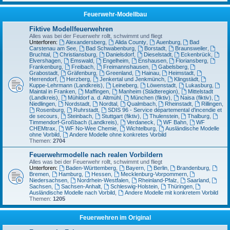
Feuerwehr-Modellbau
Fiktive Modellfeuerwehren
Alles was bei der Feuerwehr rollt, schwimmt und fliegt
Unterforen:
Alexandersberg
,
Alida County
,
Auenburg
,
Bad
Carstenau am See
,
Bad Schwabenburg
,
Borstadt
,
Braunsweiler
,
Bruchtal
,
Christiansburg
,
Danielsdorf
,
Dieselstadt
,
Eckenbrück
,
Elvershagen
,
Emswald
,
Engelheim
,
Enshausen
,
Floriansberg
,
Frankenburg
,
Freibach
,
Freimannshausen
,
Gabelsberg
,
Grabostadt
,
Gräfenburg
,
Greenland
,
Hainau
,
Heimstadt
,
Herrendorf
,
Herzberg
,
Jenkertal und Jenkmünch
,
Klingstädt
,
Kuppe-Lehrmann (Landkreis)
,
Leineberg
,
Löwenstadt
,
Lukasburg
,
Maintal in Franken
,
Maffingen
,
Manheim (Städteregion)
,
Mittelstadt
(Landkreis)
,
Mühldorf a. d. Altmühl
,
München (fiktiv)
,
Naisa (fiktiv)
,
Niedlingen
,
Nordstadt
,
Nordtal
,
Qualmbach
,
Rheinstadt
,
Rillingen
,
Rosenburg
,
Ruhrstadt
,
SDIS 96 - Service départemental d'incendie et
de secours
,
Steinbach
,
Stuttgart (fiktiv)
,
Thulenstein
,
Thalburg
,
Timmendorf-Großbach (Landkreis)
,
Verdaneck
,
WF Bahn
,
WF
CHEMtrax
,
WF No-Wee Chemie
,
Wichtelburg
,
Ausländische Modelle
ohne Vorbild
,
Andere Modelle ohne konkretes Vorbild
Themen:
2704
Feuerwehrmodelle nach realen Vorbildern
Alles was bei der Feuerwehr rollt, schwimmt und fliegt
Unterforen:
Baden-Württemberg
,
Bayern
,
Berlin
,
Brandenburg
,
Bremen
,
Hamburg
,
Hessen
,
Mecklenburg-Vorpommern
,
Niedersachsen
,
Nordrhein-Westfalen
,
Rheinland-Pfalz
,
Saarland
,
Sachsen
,
Sachsen-Anhalt
,
Schleswig-Holstein
,
Thüringen
,
Ausländische Modelle nach Vorbild
,
Andere Modelle mit konkretem Vorbild
Themen:
1205
Feuerwehren im Original