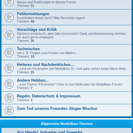
Neues und Änderungen in diesem Forum
Themen:
31
Fehlermeldungen
Funktioniert etwas nicht? Bitte Bescheid sagen!
Themen:
48
Vorschläge und Kritik
Meckern erwünscht, aber bitte konstruktiv! Dank und Anerkennung nehmen
wir auch gerne entgegen!
Themen:
36
Technisches
wie z. B. Fragen zum Posten von Bildern...
Themen:
18
Heiteres und Nachdenkliches...
...rund um Feuerwehr und Modellbau (!) - und ganz sicher keine Witze-Seite
Themen:
25
Andere Hobbys...
...zum Thema "Feuerwehr"! Dies ist und bleibt aber ein Modellbau-Forum!
Themen:
7
Regeln, Datenschutz & Impressum
Themen:
3
Zum Tod unseres Freundes Jürgen Mischur
Allgemeine Modellbau-Themen
Aus Handel, Industrie und Gewerbe