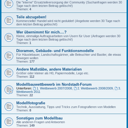
Die "interne" Ersatzteilversorgung der Community (Suchanfragen werden 30
Tage nach dem letzten Beitrag gelöscht!)
Themen:
4
Teile abzugeben!
Kommerzieller Handel wird nicht geduldet! (Angebote werden 30 Tage nach
dem letzten Beitrag gelöscht!)
Wer übernimmt für mich....?
Kleine, einmalige Auftragsarbeiten von Usern für User (Anfragen werden 30
Tage nach dem letzten Beitrag gelöscht!)
Themen:
1
Dioramen, Gebäude- und Funktionsmodelle
Für Häuslebauer, Landschaftsgärtner, alle Beleuchter und Bastler, die etwas
bewegen wollen
Themen:
177
Andere Maßstäbe, andere Materialien
Größer oder kleiner als H0, Papiermodelle, Lego etc.
Themen:
112
Modellbauwettbewerb im Nordstadt-Forum
Unterforen:
1. Wettbewerb 2007/2008
,
2. Wettbewerb 2008/2009
,
3.
Wettbewerb 2011
Themen:
22
Modellfotografie
Technik, Ausstattung, Tipps und Tricks zum Fotografieren von Modellen
Themen:
8
Sonstiges zum Modellbau
Alle anderen Fragen und Antworten
Themen:
149