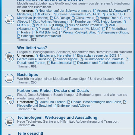
Modelle und Zubehör aus Groß- und Kleinserie - von der ersten Ankündigung
bis auf den Basteltisch!
Unterforen:
Neuheiten auf der Spielwarenmesse
,
Arsenal M, Airpower87,
Minitanks
,
BlueBrixx
,
Brekina, Starmada, BoS, PCX
,
Busch
,
DH
Modellbau (Heimann)
,
DS-Design
,
Gierakowski
,
Herpa, Roco, Cursor,
Albedo
,
Kibri, Vollmer, Viessmann
,
Kornberger (VK), Heico, Loewe
,
M.B.S.K.
,
MEK, HEK (Ebling)
,
Mickon Miniaturmodelle
,
MMH
(Hawener)
,
Preiser, Bastian
,
Remember (Mr. Moon)
,
RF-Modellbau
,
Rietze
,
RMM (Merlau)
,
Wiking, Roskopf, Siku
,
Shapeways-Shops
,
Sonstige Hersteller/Händler
Themen:
877
Wer liefert was?
Fragen zu Bezugsquellen, Sortiment, Anschriften von Herstellern und Händlern
Unterforen:
Händler und Hersteller
,
Einsatzfahrzeuge der BOS
,
Geräte und Ausrüstung
,
Sondersignale
,
Grundmodelle und -bauteile
,
Decals und Farben
,
Bastelmaterial
,
Dioramen und Funktionsmodelle
Themen:
661
Basteltipps
Wer hilft mit allgemeinen Modellbau-Ratschlägen? Und wer braucht Hilfe?
Themen:
250
Farben und Kleber, Drucke und Decals
Pinsel, Dose & Airbrush, Beschriftungen & Bedruckungen - und wie man sie
wieder weg bekommt!
Unterforen:
Lacke und Farben
,
Decals, Beschriftungen und Folien
,
Klebstoffe und Spachtel
,
Entfernen und Ablösen
Themen:
187
Technologien, Werkzeuge und Ausstattung
Neue Techniken, Geräte und Hilfsmittel, Aufbewahrung und Transport
Themen:
44
Teile gesucht!