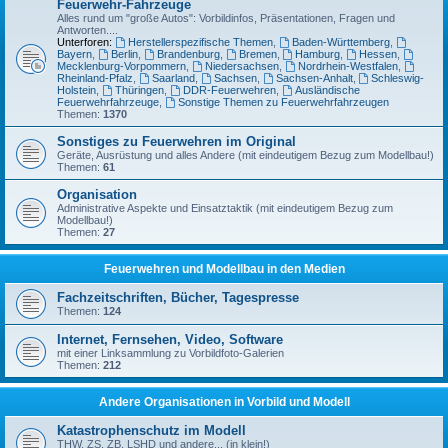
Feuerwehr-Fahrzeuge
Alles rund um "große Autos": Vorbildinfos, Präsentationen, Fragen und
Antworten....
Unterforen:
Herstellerspezifische Themen
,
Baden-Württemberg
,
Bayern
,
Berlin
,
Brandenburg
,
Bremen
,
Hamburg
,
Hessen
,
Mecklenburg-Vorpommern
,
Niedersachsen
,
Nordrhein-Westfalen
,
Rheinland-Pfalz
,
Saarland
,
Sachsen
,
Sachsen-Anhalt
,
Schleswig-
Holstein
,
Thüringen
,
DDR-Feuerwehren
,
Ausländische
Feuerwehrfahrzeuge
,
Sonstige Themen zu Feuerwehrfahrzeugen
Themen:
1370
Sonstiges zu Feuerwehren im Original
Geräte, Ausrüstung und alles Andere (mit eindeutigem Bezug zum Modellbau!)
Themen:
61
Organisation
Administrative Aspekte und Einsatztaktik (mit eindeutigem Bezug zum
Modellbau!)
Themen:
27
Feuerwehren und Modellbau in den Medien
Fachzeitschriften, Bücher, Tagespresse
Themen:
124
Internet, Fernsehen, Video, Software
mit einer Linksammlung zu Vorbildfoto-Galerien
Themen:
212
Andere Organisationen in Vorbild und Modell
Katastrophenschutz im Modell
THW, ZS, ZB, LSHD und andere... (in klein!)