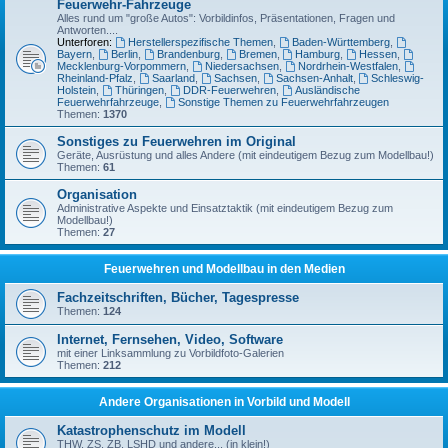
Feuerwehr-Fahrzeuge
Alles rund um "große Autos": Vorbildinfos, Präsentationen, Fragen und
Antworten....
Unterforen:
Herstellerspezifische Themen
,
Baden-Württemberg
,
Bayern
,
Berlin
,
Brandenburg
,
Bremen
,
Hamburg
,
Hessen
,
Mecklenburg-Vorpommern
,
Niedersachsen
,
Nordrhein-Westfalen
,
Rheinland-Pfalz
,
Saarland
,
Sachsen
,
Sachsen-Anhalt
,
Schleswig-
Holstein
,
Thüringen
,
DDR-Feuerwehren
,
Ausländische
Feuerwehrfahrzeuge
,
Sonstige Themen zu Feuerwehrfahrzeugen
Themen:
1370
Sonstiges zu Feuerwehren im Original
Geräte, Ausrüstung und alles Andere (mit eindeutigem Bezug zum Modellbau!)
Themen:
61
Organisation
Administrative Aspekte und Einsatztaktik (mit eindeutigem Bezug zum
Modellbau!)
Themen:
27
Feuerwehren und Modellbau in den Medien
Fachzeitschriften, Bücher, Tagespresse
Themen:
124
Internet, Fernsehen, Video, Software
mit einer Linksammlung zu Vorbildfoto-Galerien
Themen:
212
Andere Organisationen in Vorbild und Modell
Katastrophenschutz im Modell
THW, ZS, ZB, LSHD und andere... (in klein!)