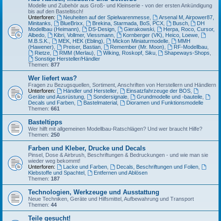
Modelle und Zubehör aus Groß- und Kleinserie - von der ersten Ankündigung
bis auf den Basteltisch!
Unterforen:
Neuheiten auf der Spielwarenmesse
,
Arsenal M, Airpower87,
Minitanks
,
BlueBrixx
,
Brekina, Starmada, BoS, PCX
,
Busch
,
DH
Modellbau (Heimann)
,
DS-Design
,
Gierakowski
,
Herpa, Roco, Cursor,
Albedo
,
Kibri, Vollmer, Viessmann
,
Kornberger (VK), Heico, Loewe
,
M.B.S.K.
,
MEK, HEK (Ebling)
,
Mickon Miniaturmodelle
,
MMH
(Hawener)
,
Preiser, Bastian
,
Remember (Mr. Moon)
,
RF-Modellbau
,
Rietze
,
RMM (Merlau)
,
Wiking, Roskopf, Siku
,
Shapeways-Shops
,
Sonstige Hersteller/Händler
Themen:
877
Wer liefert was?
Fragen zu Bezugsquellen, Sortiment, Anschriften von Herstellern und Händlern
Unterforen:
Händler und Hersteller
,
Einsatzfahrzeuge der BOS
,
Geräte und Ausrüstung
,
Sondersignale
,
Grundmodelle und -bauteile
,
Decals und Farben
,
Bastelmaterial
,
Dioramen und Funktionsmodelle
Themen:
661
Basteltipps
Wer hilft mit allgemeinen Modellbau-Ratschlägen? Und wer braucht Hilfe?
Themen:
250
Farben und Kleber, Drucke und Decals
Pinsel, Dose & Airbrush, Beschriftungen & Bedruckungen - und wie man sie
wieder weg bekommt!
Unterforen:
Lacke und Farben
,
Decals, Beschriftungen und Folien
,
Klebstoffe und Spachtel
,
Entfernen und Ablösen
Themen:
187
Technologien, Werkzeuge und Ausstattung
Neue Techniken, Geräte und Hilfsmittel, Aufbewahrung und Transport
Themen:
44
Teile gesucht!