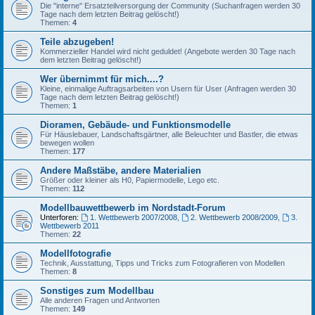
Die "interne" Ersatzteilversorgung der Community (Suchanfragen werden 30
Tage nach dem letzten Beitrag gelöscht!)
Themen:
4
Teile abzugeben!
Kommerzieller Handel wird nicht geduldet! (Angebote werden 30 Tage nach
dem letzten Beitrag gelöscht!)
Wer übernimmt für mich....?
Kleine, einmalige Auftragsarbeiten von Usern für User (Anfragen werden 30
Tage nach dem letzten Beitrag gelöscht!)
Themen:
1
Dioramen, Gebäude- und Funktionsmodelle
Für Häuslebauer, Landschaftsgärtner, alle Beleuchter und Bastler, die etwas
bewegen wollen
Themen:
177
Andere Maßstäbe, andere Materialien
Größer oder kleiner als H0, Papiermodelle, Lego etc.
Themen:
112
Modellbauwettbewerb im Nordstadt-Forum
Unterforen:
1. Wettbewerb 2007/2008
,
2. Wettbewerb 2008/2009
,
3.
Wettbewerb 2011
Themen:
22
Modellfotografie
Technik, Ausstattung, Tipps und Tricks zum Fotografieren von Modellen
Themen:
8
Sonstiges zum Modellbau
Alle anderen Fragen und Antworten
Themen:
149