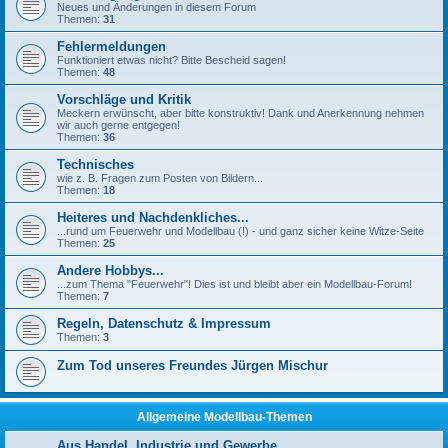
Neues und Änderungen in diesem Forum
Themen:
31
Fehlermeldungen
Funktioniert etwas nicht? Bitte Bescheid sagen!
Themen:
48
Vorschläge und Kritik
Meckern erwünscht, aber bitte konstruktiv! Dank und Anerkennung nehmen
wir auch gerne entgegen!
Themen:
36
Technisches
wie z. B. Fragen zum Posten von Bildern...
Themen:
18
Heiteres und Nachdenkliches...
...rund um Feuerwehr und Modellbau (!) - und ganz sicher keine Witze-Seite
Themen:
25
Andere Hobbys...
...zum Thema "Feuerwehr"! Dies ist und bleibt aber ein Modellbau-Forum!
Themen:
7
Regeln, Datenschutz & Impressum
Themen:
3
Zum Tod unseres Freundes Jürgen Mischur
Allgemeine Modellbau-Themen
Aus Handel, Industrie und Gewerbe