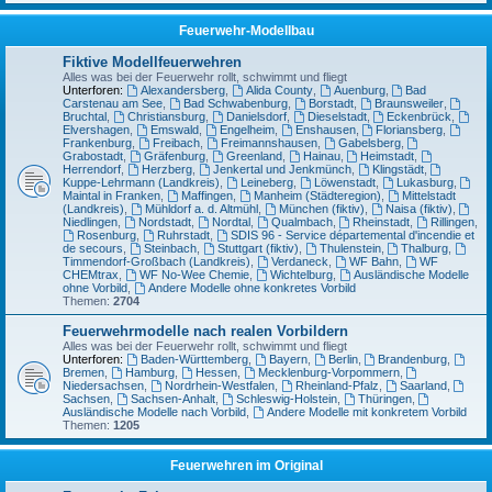
Feuerwehr-Modellbau
Fiktive Modellfeuerwehren
Alles was bei der Feuerwehr rollt, schwimmt und fliegt
Unterforen:
Alexandersberg
,
Alida County
,
Auenburg
,
Bad
Carstenau am See
,
Bad Schwabenburg
,
Borstadt
,
Braunsweiler
,
Bruchtal
,
Christiansburg
,
Danielsdorf
,
Dieselstadt
,
Eckenbrück
,
Elvershagen
,
Emswald
,
Engelheim
,
Enshausen
,
Floriansberg
,
Frankenburg
,
Freibach
,
Freimannshausen
,
Gabelsberg
,
Grabostadt
,
Gräfenburg
,
Greenland
,
Hainau
,
Heimstadt
,
Herrendorf
,
Herzberg
,
Jenkertal und Jenkmünch
,
Klingstädt
,
Kuppe-Lehrmann (Landkreis)
,
Leineberg
,
Löwenstadt
,
Lukasburg
,
Maintal in Franken
,
Maffingen
,
Manheim (Städteregion)
,
Mittelstadt
(Landkreis)
,
Mühldorf a. d. Altmühl
,
München (fiktiv)
,
Naisa (fiktiv)
,
Niedlingen
,
Nordstadt
,
Nordtal
,
Qualmbach
,
Rheinstadt
,
Rillingen
,
Rosenburg
,
Ruhrstadt
,
SDIS 96 - Service départemental d'incendie et
de secours
,
Steinbach
,
Stuttgart (fiktiv)
,
Thulenstein
,
Thalburg
,
Timmendorf-Großbach (Landkreis)
,
Verdaneck
,
WF Bahn
,
WF
CHEMtrax
,
WF No-Wee Chemie
,
Wichtelburg
,
Ausländische Modelle
ohne Vorbild
,
Andere Modelle ohne konkretes Vorbild
Themen:
2704
Feuerwehrmodelle nach realen Vorbildern
Alles was bei der Feuerwehr rollt, schwimmt und fliegt
Unterforen:
Baden-Württemberg
,
Bayern
,
Berlin
,
Brandenburg
,
Bremen
,
Hamburg
,
Hessen
,
Mecklenburg-Vorpommern
,
Niedersachsen
,
Nordrhein-Westfalen
,
Rheinland-Pfalz
,
Saarland
,
Sachsen
,
Sachsen-Anhalt
,
Schleswig-Holstein
,
Thüringen
,
Ausländische Modelle nach Vorbild
,
Andere Modelle mit konkretem Vorbild
Themen:
1205
Feuerwehren im Original