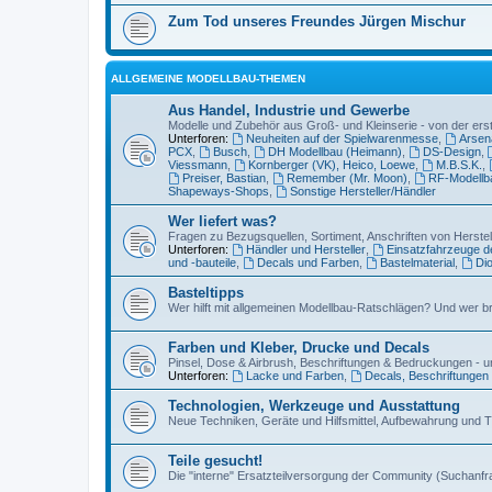
Zum Tod unseres Freundes Jürgen Mischur
ALLGEMEINE MODELLBAU-THEMEN
Aus Handel, Industrie und Gewerbe
Modelle und Zubehör aus Groß- und Kleinserie - von der erst
Unterforen:
Neuheiten auf der Spielwarenmesse
,
Arsena
PCX
,
Busch
,
DH Modellbau (Heimann)
,
DS-Design
,
Viessmann
,
Kornberger (VK), Heico, Loewe
,
M.B.S.K.
,
Preiser, Bastian
,
Remember (Mr. Moon)
,
RF-Modellb
Shapeways-Shops
,
Sonstige Hersteller/Händler
Wer liefert was?
Fragen zu Bezugsquellen, Sortiment, Anschriften von Herste
Unterforen:
Händler und Hersteller
,
Einsatzfahrzeuge 
und -bauteile
,
Decals und Farben
,
Bastelmaterial
,
Di
Basteltipps
Wer hilft mit allgemeinen Modellbau-Ratschlägen? Und wer br
Farben und Kleber, Drucke und Decals
Pinsel, Dose & Airbrush, Beschriftungen & Bedruckungen - 
Unterforen:
Lacke und Farben
,
Decals, Beschriftungen 
Technologien, Werkzeuge und Ausstattung
Neue Techniken, Geräte und Hilfsmittel, Aufbewahrung und 
Teile gesucht!
Die "interne" Ersatzteilversorgung der Community (Suchanfr