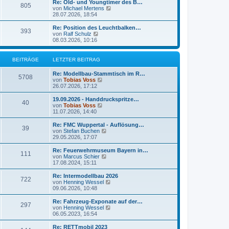
e
Re: Old- und Youngtimer des B…
r
805
B
s
N
von
Michael Mertens
a
e
t
e
28.07.2026, 18:54
g
i
e
u
t
r
e
Re: Position des Leuchtbalken…
r
393
B
s
N
von
Ralf Schulz
a
e
t
e
08.03.2026, 10:16
g
i
e
u
t
r
e
r
B
s
BEITRÄGE
LETZTER BEITRAG
a
e
t
g
i
e
Re: Modellbau-Stammtisch im R…
t
r
5708
N
von
Tobias Voss
r
B
e
26.07.2026, 17:12
a
e
u
g
i
e
19.09.2026 - Handdruckspritze…
t
40
s
N
von
Tobias Voss
r
t
e
11.07.2026, 14:40
a
e
u
g
r
e
Re: FMC Wuppertal - Auflösung…
39
B
s
N
von
Stefan Buchen
e
t
e
29.05.2026, 17:07
i
e
u
t
r
e
Re: Feuerwehrmuseum Bayern in…
r
111
B
s
N
von
Marcus Schier
a
e
t
e
17.08.2024, 15:11
g
i
e
u
t
r
e
Re: Intermodellbau 2026
r
722
B
s
N
von
Henning Wessel
a
e
t
e
09.06.2026, 10:48
g
i
e
u
t
r
e
Re: Fahrzeug-Exponate auf der…
r
297
B
s
N
von
Henning Wessel
a
e
t
e
06.05.2023, 16:54
g
i
e
u
t
r
e
Re: RETTmobil 2023