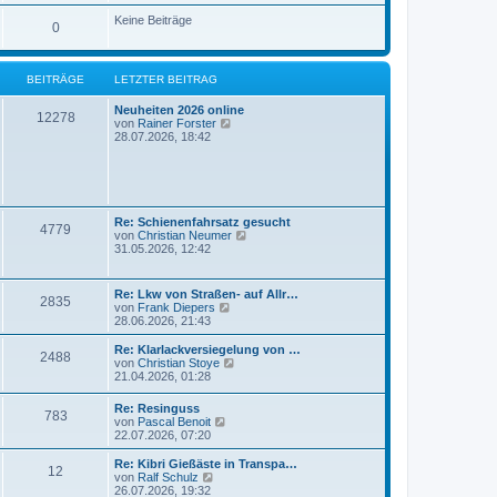
e
u
t
r
e
Keine Beiträge
r
0
B
s
a
e
t
g
i
e
t
r
BEITRÄGE
LETZTER BEITRAG
r
B
a
e
g
Neuheiten 2026 online
i
12278
N
von
Rainer Forster
t
e
28.07.2026, 18:42
r
u
a
e
g
s
t
e
r
Re: Schienenfahrsatz gesucht
4779
B
N
von
Christian Neumer
e
e
31.05.2026, 12:42
i
u
t
e
r
s
Re: Lkw von Straßen- auf Allr…
a
2835
t
N
von
Frank Diepers
g
e
e
28.06.2026, 21:43
r
u
B
e
Re: Klarlackversiegelung von …
e
2488
s
N
von
Christian Stoye
i
t
e
21.04.2026, 01:28
t
e
u
r
r
e
a
Re: Resinguss
B
783
s
N
g
von
Pascal Benoit
e
t
e
22.07.2026, 07:20
i
e
u
t
r
e
Re: Kibri Gießäste in Transpa…
r
B
12
s
N
von
Ralf Schulz
a
e
t
e
26.07.2026, 19:32
g
i