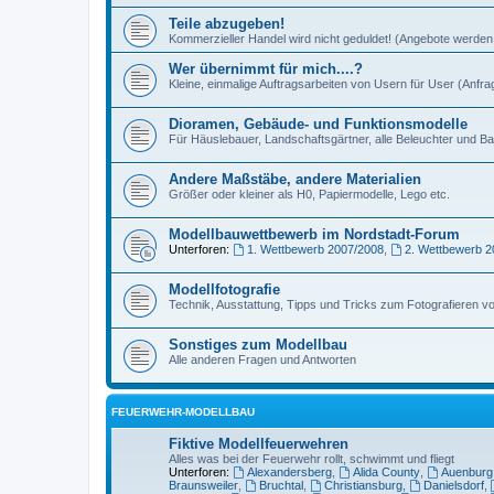
Teile abzugeben!
Kommerzieller Handel wird nicht geduldet! (Angebote werden 
Wer übernimmt für mich....?
Kleine, einmalige Auftragsarbeiten von Usern für User (Anfr
Dioramen, Gebäude- und Funktionsmodelle
Für Häuslebauer, Landschaftsgärtner, alle Beleuchter und Ba
Andere Maßstäbe, andere Materialien
Größer oder kleiner als H0, Papiermodelle, Lego etc.
Modellbauwettbewerb im Nordstadt-Forum
Unterforen:
1. Wettbewerb 2007/2008
,
2. Wettbewerb 2
Modellfotografie
Technik, Ausstattung, Tipps und Tricks zum Fotografieren v
Sonstiges zum Modellbau
Alle anderen Fragen und Antworten
FEUERWEHR-MODELLBAU
Fiktive Modellfeuerwehren
Alles was bei der Feuerwehr rollt, schwimmt und fliegt
Unterforen:
Alexandersberg
,
Alida County
,
Auenburg
Braunsweiler
,
Bruchtal
,
Christiansburg
,
Danielsdorf
,