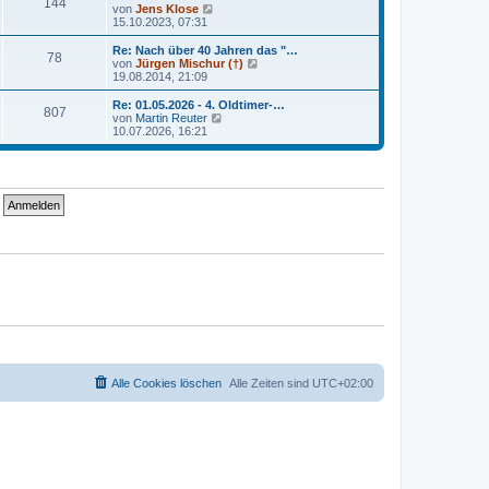
r
144
B
s
N
von
Jens Klose
a
e
t
e
15.10.2023, 07:31
g
i
e
u
t
r
e
Re: Nach über 40 Jahren das "…
r
78
B
s
N
von
Jürgen Mischur (†)
a
e
t
e
19.08.2014, 21:09
g
i
e
u
t
r
e
Re: 01.05.2026 - 4. Oldtimer-…
r
807
B
s
N
von
Martin Reuter
a
e
t
e
10.07.2026, 16:21
g
i
e
u
t
r
e
r
B
s
a
e
t
g
i
e
t
r
r
B
a
e
g
i
t
r
a
g
Alle Cookies löschen
Alle Zeiten sind
UTC+02:00