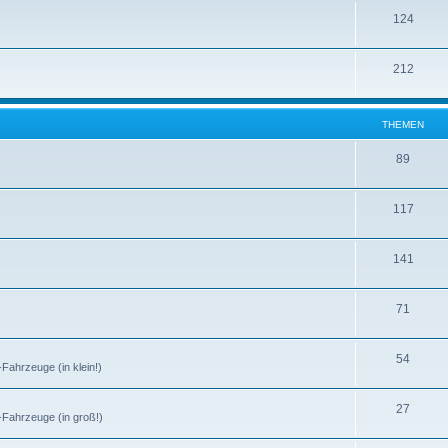
124
212
THEMEN
89
117
141
71
54
-Fahrzeuge (in klein!)
27
r-Fahrzeuge (in groß!)