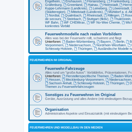
Engelheim
,
Enshausen
,
Floriansberg
,
Frankenburg
,
Gräfenburg
,
Greenland
,
Hainau
,
Heimstadt
,
Herre
Kuppe-Lehrmann (Landkreis)
,
Leineberg
,
Löwenstadt
,
(Städteregion)
,
Mittelstadt (Landkreis)
,
Mühldorf a. d. Al
Nordtal
,
Qualmbach
,
Rheinstadt
,
Rillingen
,
Ros
de secours
,
Steinbach
,
Stuttgart (fiktiv)
,
Thulenstein
WF Bahn
,
WF CHEMtrax
,
WF No-Wee Chemie
,
Wich
konkretes Vorbild
Feuerwehrmodelle nach realen Vorbildern
Alles was bei der Feuerwehr rollt, schwimmt und fliegt
Unterforen:
Baden-Württemberg
,
Bayern
,
Berlin
,
B
Vorpommern
,
Niedersachsen
,
Nordrhein-Westfalen
,
Schleswig-Holstein
,
Thüringen
,
Ausländische Modelle n
FEUERWEHREN IM ORIGINAL
Feuerwehr-Fahrzeuge
Alles rund um "große Autos": Vorbildinfos, Präsentationen, Fr
Unterforen:
Herstellerspezifische Themen
,
Baden-Würt
Hessen
,
Mecklenburg-Vorpommern
,
Niedersachsen
Sachsen-Anhalt
,
Schleswig-Holstein
,
Thüringen
,
D
Themen zu Feuerwehrfahrzeugen
Sonstiges zu Feuerwehren im Original
Geräte, Ausrüstung und alles Andere (mit eindeutigem Bezu
Organisation
Administrative Aspekte und Einsatztaktik (mit eindeutigem B
FEUERWEHREN UND MODELLBAU IN DEN MEDIEN