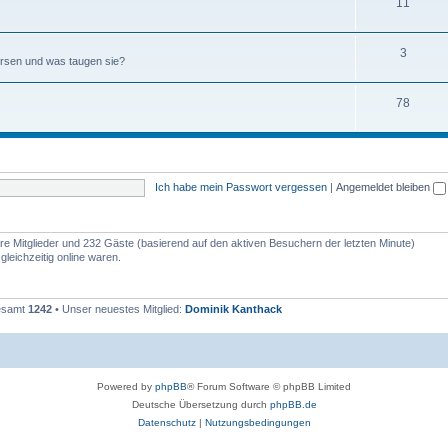
11
3
börsen und was taugen sie?
78
Ich habe mein Passwort vergessen
|
Angemeldet bleiben
bare Mitglieder und 232 Gäste (basierend auf den aktiven Besuchern der letzten Minute)
leichzeitig online waren.
gesamt
1242
• Unser neuestes Mitglied:
Dominik Kanthack
Powered by
phpBB
® Forum Software © phpBB Limited
Deutsche Übersetzung durch
phpBB.de
Datenschutz
|
Nutzungsbedingungen