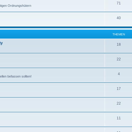
71
stigen Ordnungshütern
40
THEMEN
ty
18
22
4
ellen befassen sollten!
17
22
11