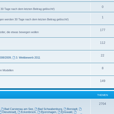
0
30 Tage nach dem letzten Beitrag gelöscht!)
1
agen werden 30 Tage nach dem letzten Beitrag gelöscht!)
177
stler, die etwas bewegen wollen
112
22
008/2009
,
3. Wettbewerb 2011
8
on Modellen
149
THEMEN
2704
,
Bad Carstenau am See
,
Bad Schwabenburg
,
Borstadt
,
Dieselstadt
,
Eckenbrück
,
Elvershagen
,
Emswald
,