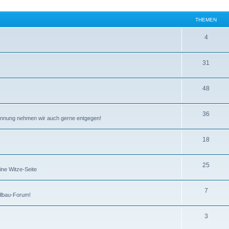
THEMEN
4
31
48
36
kennung nehmen wir auch gerne entgegen!
18
25
ine Witze-Seite
7
llbau-Forum!
3