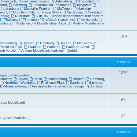
Freibach
,
Freimannshausen
,
Gabelsberg
,
Grabostadt
,
ndorf
,
Herzberg
,
Jenkertal und Jenkmünch
,
Klingstädt
,
Lukasburg
,
Maintal in Franken
,
Maffingen
,
Manheim
tmühl
,
München (fiktiv)
,
Naisa (fiktiv)
,
Niedlingen
,
Nordstadt
,
enburg
,
Ruhrstadt
,
SDIS 96 - Service départemental d'incendie et
,
Thalburg
,
Timmendorf-Großbach (Landkreis)
,
Verdaneck
,
telburg
,
Ausländische Modelle ohne Vorbild
,
Andere Modelle ohne
1205
randenburg
,
Bremen
,
Hamburg
,
Hessen
,
Mecklenburg-
Rheinland-Pfalz
,
Saarland
,
Sachsen
,
Sachsen-Anhalt
,
ach Vorbild
,
Andere Modelle mit konkretem Vorbild
THEMEN
1370
agen und Antworten....
temberg
,
Bayern
,
Berlin
,
Brandenburg
,
Bremen
,
Hamburg
,
,
Nordrhein-Westfalen
,
Rheinland-Pfalz
,
Saarland
,
Sachsen
,
DR-Feuerwehren
,
Ausländische Feuerwehrfahrzeuge
,
Sonstige
61
g zum Modellbau!)
27
ezug zum Modellbau!)
THEMEN