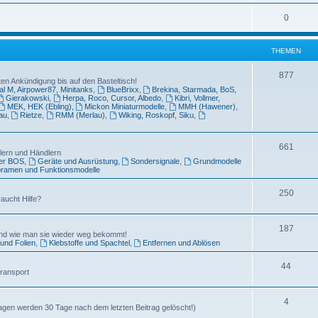
0
THEMEN
877
en Ankündigung bis auf den Basteltisch!
l M, Airpower87, Minitanks
,
BlueBrixx
,
Brekina, Starmada, BoS,
Gierakowski
,
Herpa, Roco, Cursor, Albedo
,
Kibri, Vollmer,
MEK, HEK (Ebling)
,
Mickon Miniaturmodelle
,
MMH (Hawener)
,
au
,
Rietze
,
RMM (Merlau)
,
Wiking, Roskopf, Siku
,
661
llern und Händlern
der BOS
,
Geräte und Ausrüstung
,
Sondersignale
,
Grundmodelle
oramen und Funktionsmodelle
250
aucht Hilfe?
187
und wie man sie wieder weg bekommt!
und Folien
,
Klebstoffe und Spachtel
,
Entfernen und Ablösen
44
Transport
4
agen werden 30 Tage nach dem letzten Beitrag gelöscht!)