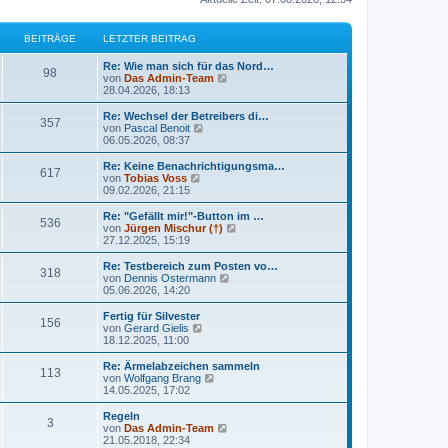
BEITRÄGE
LETZTER BEITRAG
Re: Wie man sich für das Nord…
98
N
von
Das Admin-Team
e
28.04.2026, 18:13
u
e
Re: Wechsel der Betreibers di…
357
s
N
von
Pascal Benoit
t
e
06.05.2026, 08:37
e
u
r
e
Re: Keine Benachrichtigungsma…
617
B
s
N
von
Tobias Voss
e
t
e
09.02.2026, 21:15
i
e
u
t
r
e
Re: "Gefällt mir!"-Button im …
r
536
B
s
N
von
Jürgen Mischur (†)
a
e
t
e
27.12.2025, 15:19
g
i
e
u
t
r
e
Re: Testbereich zum Posten vo…
r
318
B
s
N
von
Dennis Ostermann
a
e
t
e
05.06.2026, 14:20
g
i
e
u
t
r
e
Fertig für Silvester
r
156
B
s
N
von
Gerard Gielis
a
e
t
e
18.12.2025, 11:00
g
i
e
u
t
r
e
Re: Ärmelabzeichen sammeln
r
113
B
s
N
von
Wolfgang Brang
a
e
t
e
14.05.2025, 17:02
g
i
e
u
t
r
e
Regeln
r
3
B
s
N
von
Das Admin-Team
a
e
t
e
21.05.2018, 22:34
g
i