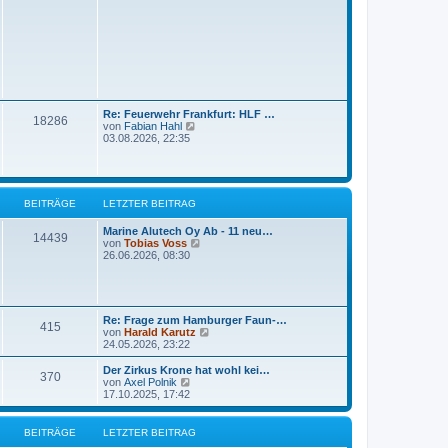
e
t
s
r
t
a
e
g
r
B
e
i
t
r
Re: Feuerwehr Frankfurt: HLF …
18286
a
N
von
Fabian Hahl
g
e
03.08.2026, 22:35
u
e
s
t
e
BEITRÄGE
LETZTER BEITRAG
r
B
Marine Alutech Oy Ab - 11 neu…
e
14439
N
von
Tobias Voss
i
e
26.06.2026, 08:30
t
u
r
e
a
s
g
t
e
Re: Frage zum Hamburger Faun-…
415
r
N
von
Harald Karutz
B
e
24.05.2026, 23:22
e
u
i
e
Der Zirkus Krone hat wohl kei…
t
370
s
N
von
Axel Polnik
r
t
e
17.10.2025, 17:42
a
e
u
g
r
e
B
s
BEITRÄGE
LETZTER BEITRAG
e
t