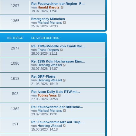
i
e
Re: Feuerwehren der Region -F…
t
r
1297
N
von
Harald Karutz
r
B
e
19.07.2026, 17:41
a
e
u
g
i
e
Emergency München
t
1365
s
N
von
Michael Mertens
r
t
e
25.07.2026, 20:33
a
e
u
g
r
e
B
s
BEITRÄGE
LETZTER BEITRAG
e
t
i
e
Re: THW-Modelle von Frank Die…
t
r
2977
N
von
Frank Diepers
r
B
e
28.06.2026, 21:11
a
e
u
g
i
e
Re: 1995 Köln Hochwasser Eins…
t
1096
s
N
von
Henning Wessel
r
t
e
20.07.2026, 14:07
a
e
u
g
r
e
Re: DRF-Flotte
1618
B
s
N
von
Henning Wessel
e
t
e
21.05.2026, 15:19
i
e
u
t
r
e
Re: Iveco Daily II als RTW mi…
r
503
B
s
N
von
Tobias Voss
a
e
t
e
27.05.2026, 20:58
g
i
e
u
t
r
e
Re: Feuerwehren der Britische…
r
1362
B
s
N
von
Michael Mertens
a
e
t
e
23.02.2026, 19:31
g
i
e
u
t
r
e
Re: Feuerwehreinsatz auf Trup…
r
291
B
s
N
von
Henning Wessel
a
e
t
e
15.03.2023, 14:18
g
i
e
u
t
r