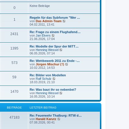
e
u
t
r
e
Keine Beiträge
r
0
B
s
a
e
t
g
i
e
Regeln für das Subforum "Wer …
t
r
1
N
von
Das Admin-Team
r
B
e
04.02.2011, 13:41
a
e
u
g
i
e
Re: Frage zu einem Flughafend…
t
2431
s
N
von
Jan Elvers
r
t
e
21.06.2026, 17:04
a
e
u
g
r
e
Re: Modelle der Spur der MiTT…
1395
B
s
N
von
Henning Wessel
e
t
e
06.05.2026, 07:14
i
e
u
t
r
e
Re: Wettbewerb 2011 zu Ende -…
r
573
B
s
N
von
Jürgen Mischur (†)
a
e
t
e
10.02.2012, 14:53
g
i
e
u
t
r
e
Re: Bilder von Modellen
r
59
B
s
N
von
Ralf Schulz
a
e
t
e
18.03.2019, 21:10
g
i
e
u
t
r
e
Re: Was baut ihr so nebenbei?
r
1470
B
s
N
von
Henning Wessel
a
e
t
e
16.05.2026, 10:14
g
i
e
u
t
r
e
r
B
s
BEITRÄGE
LETZTER BEITRAG
a
e
t
g
i
e
Re: Feuerwehr Thalburg: RTW d…
t
r
47183
N
von
Harald Karutz
r
B
e
07.08.2026, 00:41
a
e
u
g
i