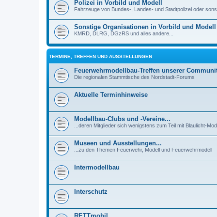
Polizei in Vorbild und Modell
Fahrzeuge von Bundes-, Landes- und Stadtpolizei oder son
Sonstige Organisationen in Vorbild und Modell
KMRD, DLRG, DGzRS und alles andere...
TERMINE, TREFFEN UND AUSSTELLUNGEN
Feuerwehrmodellbau-Treffen unserer Communi
Die regionalen Stammtische des Nordstadt-Forums
Aktuelle Terminhinweise
Modellbau-Clubs und -Vereine...
...deren Mitglieder sich wenigstens zum Teil mit Blaulicht-Mod
Museen und Ausstellungen...
...zu den Themen Feuerwehr, Modell und Feuerwehrmodell
Intermodellbau
Interschutz
RETTmobil