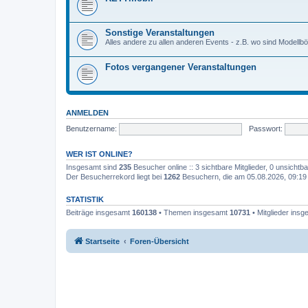
Sonstige Veranstaltungen
Alles andere zu allen anderen Events - z.B. wo sind Modell
Fotos vergangener Veranstaltungen
ANMELDEN
Benutzername:
Passwort:
WER IST ONLINE?
Insgesamt sind
235
Besucher online :: 3 sichtbare Mitglieder, 0 unsicht
Der Besucherrekord liegt bei
1262
Besuchern, die am 05.08.2026, 09:19 g
STATISTIK
Beiträge insgesamt
160138
• Themen insgesamt
10731
• Mitglieder ins
Startseite
Foren-Übersicht