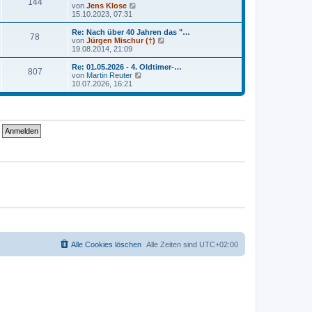
r
144
B
s
N
von
Jens Klose
a
e
t
e
15.10.2023, 07:31
g
i
e
u
t
r
e
Re: Nach über 40 Jahren das "…
r
78
B
s
N
von
Jürgen Mischur (†)
a
e
t
e
19.08.2014, 21:09
g
i
e
u
t
r
e
Re: 01.05.2026 - 4. Oldtimer-…
r
807
B
s
N
von
Martin Reuter
a
e
t
e
10.07.2026, 16:21
g
i
e
u
t
r
e
r
B
s
a
e
t
g
i
e
t
r
r
B
a
e
g
i
t
r
a
g
Alle Cookies löschen
Alle Zeiten sind
UTC+02:00