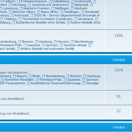
Freibach
,
Freimannshausen
,
Gabelsberg
,
Grabostadt
,
ndorf
,
Herzberg
,
Jenkertal und Jenkmünch
,
Klingstädt
,
Lukasburg
,
Maintal in Franken
,
Maffingen
,
Manheim
tmühl
,
München (fiktiv)
,
Naisa (fiktiv)
,
Niedlingen
,
Nordstadt
,
enburg
,
Ruhrstadt
,
SDIS 96 - Service départemental d'incendie et
,
Thalburg
,
Timmendorf-Großbach (Landkreis)
,
Verdaneck
,
telburg
,
Ausländische Modelle ohne Vorbild
,
Andere Modelle ohne
1205
randenburg
,
Bremen
,
Hamburg
,
Hessen
,
Mecklenburg-
Rheinland-Pfalz
,
Saarland
,
Sachsen
,
Sachsen-Anhalt
,
ach Vorbild
,
Andere Modelle mit konkretem Vorbild
THEMEN
1370
agen und Antworten....
temberg
,
Bayern
,
Berlin
,
Brandenburg
,
Bremen
,
Hamburg
,
,
Nordrhein-Westfalen
,
Rheinland-Pfalz
,
Saarland
,
Sachsen
,
DR-Feuerwehren
,
Ausländische Feuerwehrfahrzeuge
,
Sonstige
61
g zum Modellbau!)
27
ezug zum Modellbau!)
THEMEN