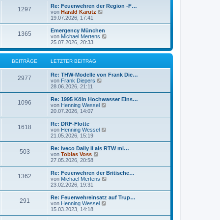
i
e
Re: Feuerwehren der Region -F…
t
r
1297
N
von
Harald Karutz
r
B
e
19.07.2026, 17:41
a
e
u
g
i
e
Emergency München
t
1365
s
N
von
Michael Mertens
r
t
e
25.07.2026, 20:33
a
e
u
g
r
e
B
s
BEITRÄGE
LETZTER BEITRAG
e
t
i
e
Re: THW-Modelle von Frank Die…
t
r
2977
N
von
Frank Diepers
r
B
e
28.06.2026, 21:11
a
e
u
g
i
e
Re: 1995 Köln Hochwasser Eins…
t
1096
s
N
von
Henning Wessel
r
t
e
20.07.2026, 14:07
a
e
u
g
r
e
Re: DRF-Flotte
1618
B
s
N
von
Henning Wessel
e
t
e
21.05.2026, 15:19
i
e
u
t
r
e
Re: Iveco Daily II als RTW mi…
r
503
B
s
N
von
Tobias Voss
a
e
t
e
27.05.2026, 20:58
g
i
e
u
t
r
e
Re: Feuerwehren der Britische…
r
1362
B
s
N
von
Michael Mertens
a
e
t
e
23.02.2026, 19:31
g
i
e
u
t
r
e
Re: Feuerwehreinsatz auf Trup…
r
291
B
s
N
von
Henning Wessel
a
e
t
e
15.03.2023, 14:18
g
i
e
u
t
r