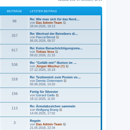
BEITRÄGE
LETZTER BEITRAG
Re: Wie man sich für das Nord…
98
N
von
Das Admin-Team
e
28.04.2026, 18:13
u
e
Re: Wechsel der Betreibers di…
357
s
N
von
Pascal Benoit
t
e
06.05.2026, 08:37
e
u
r
e
Re: Keine Benachrichtigungsma…
617
B
s
N
von
Tobias Voss
e
t
e
09.02.2026, 21:15
i
e
u
t
r
e
Re: "Gefällt mir!"-Button im …
r
536
B
s
N
von
Jürgen Mischur (†)
a
e
t
e
27.12.2025, 15:19
g
i
e
u
t
r
e
Re: Testbereich zum Posten vo…
r
318
B
s
N
von
Dennis Ostermann
a
e
t
e
05.06.2026, 14:20
g
i
e
u
t
r
e
Fertig für Silvester
r
156
B
s
N
von
Gerard Gielis
a
e
t
e
18.12.2025, 11:00
g
i
e
u
t
r
e
Re: Ärmelabzeichen sammeln
r
113
B
s
N
von
Wolfgang Brang
a
e
t
e
14.05.2025, 17:02
g
i
e
u
t
r
e
Regeln
r
3
B
s
N
von
Das Admin-Team
a
e
t
e
21.05.2018, 22:34
g
i