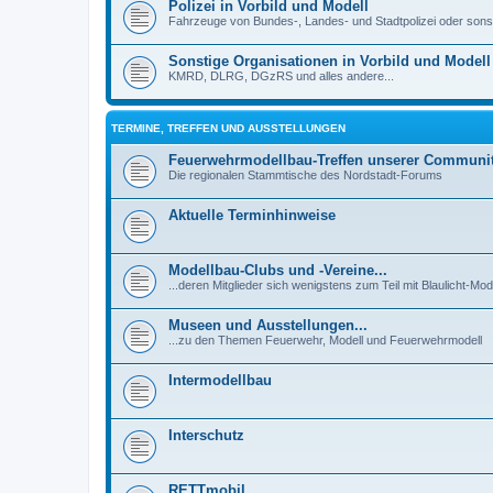
Polizei in Vorbild und Modell
Fahrzeuge von Bundes-, Landes- und Stadtpolizei oder son
Sonstige Organisationen in Vorbild und Modell
KMRD, DLRG, DGzRS und alles andere...
TERMINE, TREFFEN UND AUSSTELLUNGEN
Feuerwehrmodellbau-Treffen unserer Communi
Die regionalen Stammtische des Nordstadt-Forums
Aktuelle Terminhinweise
Modellbau-Clubs und -Vereine...
...deren Mitglieder sich wenigstens zum Teil mit Blaulicht-Mod
Museen und Ausstellungen...
...zu den Themen Feuerwehr, Modell und Feuerwehrmodell
Intermodellbau
Interschutz
RETTmobil