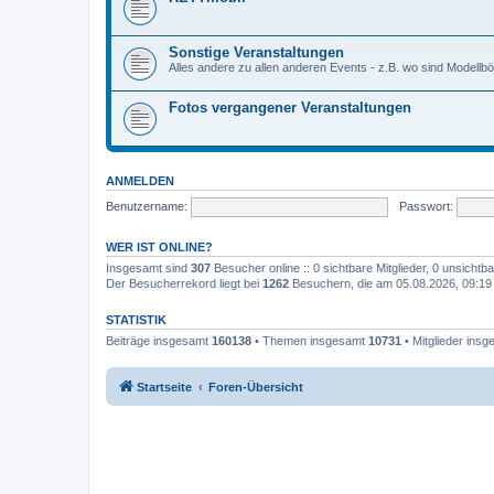
Sonstige Veranstaltungen
Alles andere zu allen anderen Events - z.B. wo sind Modell
Fotos vergangener Veranstaltungen
ANMELDEN
Benutzername:
Passwort:
WER IST ONLINE?
Insgesamt sind
307
Besucher online :: 0 sichtbare Mitglieder, 0 unsicht
Der Besucherrekord liegt bei
1262
Besuchern, die am 05.08.2026, 09:19 g
STATISTIK
Beiträge insgesamt
160138
• Themen insgesamt
10731
• Mitglieder ins
Startseite
Foren-Übersicht