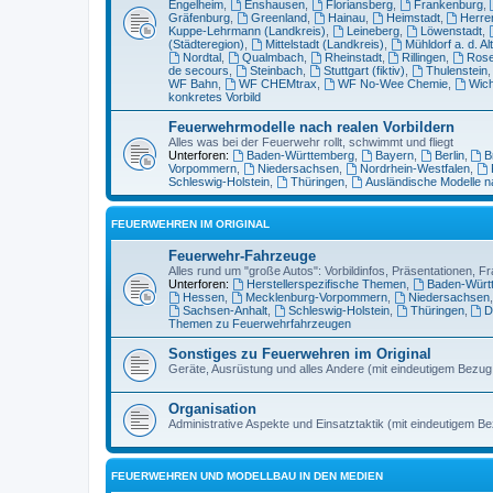
Engelheim
,
Enshausen
,
Floriansberg
,
Frankenburg
,
Gräfenburg
,
Greenland
,
Hainau
,
Heimstadt
,
Herre
Kuppe-Lehrmann (Landkreis)
,
Leineberg
,
Löwenstadt
,
(Städteregion)
,
Mittelstadt (Landkreis)
,
Mühldorf a. d. Al
Nordtal
,
Qualmbach
,
Rheinstadt
,
Rillingen
,
Ros
de secours
,
Steinbach
,
Stuttgart (fiktiv)
,
Thulenstein
WF Bahn
,
WF CHEMtrax
,
WF No-Wee Chemie
,
Wich
konkretes Vorbild
Feuerwehrmodelle nach realen Vorbildern
Alles was bei der Feuerwehr rollt, schwimmt und fliegt
Unterforen:
Baden-Württemberg
,
Bayern
,
Berlin
,
B
Vorpommern
,
Niedersachsen
,
Nordrhein-Westfalen
,
Schleswig-Holstein
,
Thüringen
,
Ausländische Modelle n
FEUERWEHREN IM ORIGINAL
Feuerwehr-Fahrzeuge
Alles rund um "große Autos": Vorbildinfos, Präsentationen, Fr
Unterforen:
Herstellerspezifische Themen
,
Baden-Würt
Hessen
,
Mecklenburg-Vorpommern
,
Niedersachsen
Sachsen-Anhalt
,
Schleswig-Holstein
,
Thüringen
,
D
Themen zu Feuerwehrfahrzeugen
Sonstiges zu Feuerwehren im Original
Geräte, Ausrüstung und alles Andere (mit eindeutigem Bezu
Organisation
Administrative Aspekte und Einsatztaktik (mit eindeutigem B
FEUERWEHREN UND MODELLBAU IN DEN MEDIEN