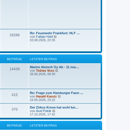
e
t
s
r
t
a
e
g
r
B
e
i
t
r
Re: Feuerwehr Frankfurt: HLF …
18286
a
N
von
Fabian Hahl
g
e
03.08.2026, 22:35
u
e
s
t
e
BEITRÄGE
LETZTER BEITRAG
r
B
Marine Alutech Oy Ab - 11 neu…
e
14439
N
von
Tobias Voss
i
e
26.06.2026, 08:30
t
u
r
e
a
s
g
t
e
Re: Frage zum Hamburger Faun-…
415
r
N
von
Harald Karutz
B
e
24.05.2026, 23:22
e
u
i
e
Der Zirkus Krone hat wohl kei…
t
370
s
N
von
Axel Polnik
r
t
e
17.10.2025, 17:42
a
e
u
g
r
e
B
s
BEITRÄGE
LETZTER BEITRAG
e
t