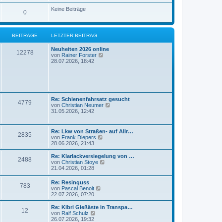
e
u
t
r
e
Keine Beiträge
r
0
B
s
a
e
t
g
i
e
t
r
BEITRÄGE
LETZTER BEITRAG
r
B
a
e
g
Neuheiten 2026 online
i
12278
N
von
Rainer Forster
t
e
28.07.2026, 18:42
r
u
a
e
g
s
t
e
r
Re: Schienenfahrsatz gesucht
4779
B
N
von
Christian Neumer
e
e
31.05.2026, 12:42
i
u
t
e
r
s
Re: Lkw von Straßen- auf Allr…
a
2835
t
N
von
Frank Diepers
g
e
e
28.06.2026, 21:43
r
u
B
e
Re: Klarlackversiegelung von …
e
2488
s
N
von
Christian Stoye
i
t
e
21.04.2026, 01:28
t
e
u
r
r
e
a
Re: Resinguss
B
783
s
N
g
von
Pascal Benoit
e
t
e
22.07.2026, 07:20
i
e
u
t
r
e
Re: Kibri Gießäste in Transpa…
r
B
12
s
N
von
Ralf Schulz
a
e
t
e
26.07.2026, 19:32
g
i