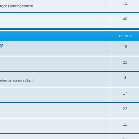
71
stigen Ordnungshütern
40
THEMEN
ty
18
22
4
ellen befassen sollten!
17
22
11