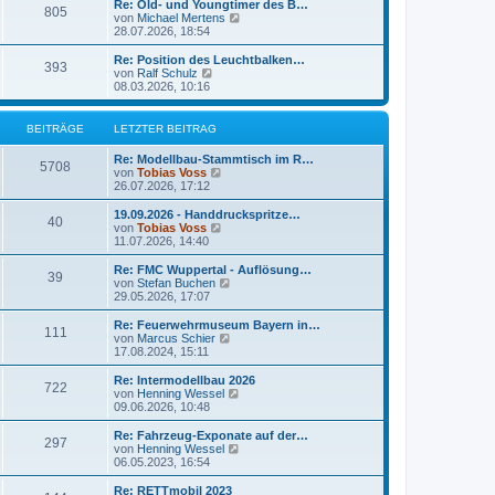
e
Re: Old- und Youngtimer des B…
r
805
B
s
N
von
Michael Mertens
a
e
t
e
28.07.2026, 18:54
g
i
e
u
t
r
e
Re: Position des Leuchtbalken…
r
393
B
s
N
von
Ralf Schulz
a
e
t
e
08.03.2026, 10:16
g
i
e
u
t
r
e
r
B
s
BEITRÄGE
LETZTER BEITRAG
a
e
t
g
i
e
Re: Modellbau-Stammtisch im R…
t
r
5708
N
von
Tobias Voss
r
B
e
26.07.2026, 17:12
a
e
u
g
i
e
19.09.2026 - Handdruckspritze…
t
40
s
N
von
Tobias Voss
r
t
e
11.07.2026, 14:40
a
e
u
g
r
e
Re: FMC Wuppertal - Auflösung…
39
B
s
N
von
Stefan Buchen
e
t
e
29.05.2026, 17:07
i
e
u
t
r
e
Re: Feuerwehrmuseum Bayern in…
r
111
B
s
N
von
Marcus Schier
a
e
t
e
17.08.2024, 15:11
g
i
e
u
t
r
e
Re: Intermodellbau 2026
r
722
B
s
N
von
Henning Wessel
a
e
t
e
09.06.2026, 10:48
g
i
e
u
t
r
e
Re: Fahrzeug-Exponate auf der…
r
297
B
s
N
von
Henning Wessel
a
e
t
e
06.05.2023, 16:54
g
i
e
u
t
r
e
Re: RETTmobil 2023