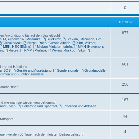
0
THEMEN
877
en Ankündigung bis auf den Basteltisch!
l M, Airpower87, Minitanks
,
BlueBrixx
,
Brekina, Starmada, BoS,
Gierakowski
,
Herpa, Roco, Cursor, Albedo
,
Kibri, Vollmer,
MEK, HEK (Ebling)
,
Mickon Miniaturmodelle
,
MMH (Hawener)
,
au
,
Rietze
,
RMM (Merlau)
,
Wiking, Roskopf, Siku
,
661
llern und Händlern
der BOS
,
Geräte und Ausrüstung
,
Sondersignale
,
Grundmodelle
oramen und Funktionsmodelle
250
aucht Hilfe?
187
und wie man sie wieder weg bekommt!
und Folien
,
Klebstoffe und Spachtel
,
Entfernen und Ablösen
44
Transport
4
agen werden 30 Tage nach dem letzten Beitrag gelöscht!)