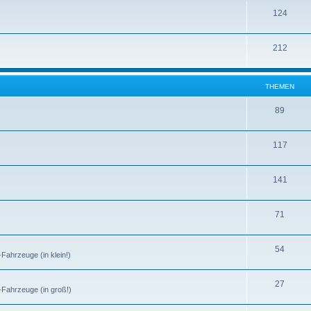
124
212
THEMEN
89
117
141
71
54
-Fahrzeuge (in klein!)
27
r-Fahrzeuge (in groß!)