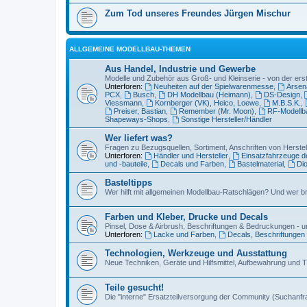
Zum Tod unseres Freundes Jürgen Mischur
ALLGEMEINE MODELLBAU-THEMEN
Aus Handel, Industrie und Gewerbe
Modelle und Zubehör aus Groß- und Kleinserie - von der erst
Unterforen:
Neuheiten auf der Spielwarenmesse
,
Arsena
PCX
,
Busch
,
DH Modellbau (Heimann)
,
DS-Design
,
Viessmann
,
Kornberger (VK), Heico, Loewe
,
M.B.S.K.
,
Preiser, Bastian
,
Remember (Mr. Moon)
,
RF-Modellb
Shapeways-Shops
,
Sonstige Hersteller/Händler
Wer liefert was?
Fragen zu Bezugsquellen, Sortiment, Anschriften von Herste
Unterforen:
Händler und Hersteller
,
Einsatzfahrzeuge 
und -bauteile
,
Decals und Farben
,
Bastelmaterial
,
Di
Basteltipps
Wer hilft mit allgemeinen Modellbau-Ratschlägen? Und wer br
Farben und Kleber, Drucke und Decals
Pinsel, Dose & Airbrush, Beschriftungen & Bedruckungen - 
Unterforen:
Lacke und Farben
,
Decals, Beschriftungen 
Technologien, Werkzeuge und Ausstattung
Neue Techniken, Geräte und Hilfsmittel, Aufbewahrung und 
Teile gesucht!
Die "interne" Ersatzteilversorgung der Community (Suchanfr