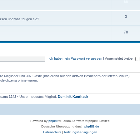
11
3
börsen und was taugen sie?
78
Ich habe mein Passwort vergessen
|
Angemeldet bleiben
bare Mitglieder und 307 Gäste (basierend auf den aktiven Besuchern der letzten Minute)
leichzeitig online waren.
gesamt
1242
• Unser neuestes Mitglied:
Dominik Kanthack
Powered by
phpBB
® Forum Software © phpBB Limited
Deutsche Übersetzung durch
phpBB.de
Datenschutz
|
Nutzungsbedingungen