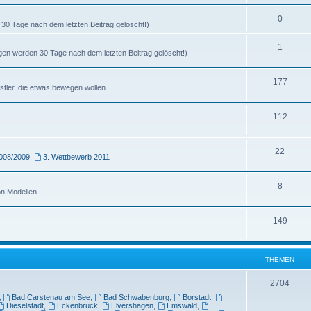
0
30 Tage nach dem letzten Beitrag gelöscht!)
1
agen werden 30 Tage nach dem letzten Beitrag gelöscht!)
177
stler, die etwas bewegen wollen
112
22
008/2009
,
3. Wettbewerb 2011
8
on Modellen
149
THEMEN
2704
,
Bad Carstenau am See
,
Bad Schwabenburg
,
Borstadt
,
Dieselstadt
,
Eckenbrück
,
Elvershagen
,
Emswald
,