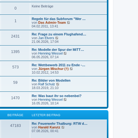
e
u
t
r
e
Keine Beiträge
r
0
B
s
a
e
t
g
i
e
Regeln für das Subforum "Wer …
t
r
1
N
von
Das Admin-Team
r
B
e
04.02.2011, 13:41
a
e
u
g
i
e
Re: Frage zu einem Flughafend…
t
2431
s
N
von
Jan Elvers
r
t
e
21.06.2026, 17:04
a
e
u
g
r
e
Re: Modelle der Spur der MiTT…
1395
B
s
N
von
Henning Wessel
e
t
e
06.05.2026, 07:14
i
e
u
t
r
e
Re: Wettbewerb 2011 zu Ende -…
r
573
B
s
N
von
Jürgen Mischur (†)
a
e
t
e
10.02.2012, 14:53
g
i
e
u
t
r
e
Re: Bilder von Modellen
r
59
B
s
N
von
Ralf Schulz
a
e
t
e
18.03.2019, 21:10
g
i
e
u
t
r
e
Re: Was baut ihr so nebenbei?
r
1470
B
s
N
von
Henning Wessel
a
e
t
e
16.05.2026, 10:14
g
i
e
u
t
r
e
r
B
s
BEITRÄGE
LETZTER BEITRAG
a
e
t
g
i
e
Re: Feuerwehr Thalburg: RTW d…
t
r
47183
N
von
Harald Karutz
r
B
e
07.08.2026, 00:41
a
e
u
g
i