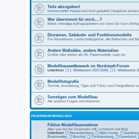
Teile abzugeben!
Kommerzieller Handel wird nicht geduldet! (Angebote werden 
Wer übernimmt für mich....?
Kleine, einmalige Auftragsarbeiten von Usern für User (Anfr
Dioramen, Gebäude- und Funktionsmodelle
Für Häuslebauer, Landschaftsgärtner, alle Beleuchter und Ba
Andere Maßstäbe, andere Materialien
Größer oder kleiner als H0, Papiermodelle, Lego etc.
Modellbauwettbewerb im Nordstadt-Forum
Unterforen:
1. Wettbewerb 2007/2008
,
2. Wettbewerb 2
Modellfotografie
Technik, Ausstattung, Tipps und Tricks zum Fotografieren v
Sonstiges zum Modellbau
Alle anderen Fragen und Antworten
FEUERWEHR-MODELLBAU
Fiktive Modellfeuerwehren
Alles was bei der Feuerwehr rollt, schwimmt und fliegt
Unterforen:
Alexandersberg
,
Alida County
,
Auenburg
Braunsweiler
,
Bruchtal
,
Christiansburg
,
Danielsdorf
,