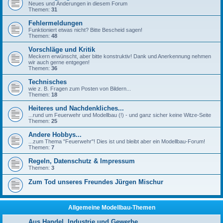
Neues und Änderungen in diesem Forum
Themen:
31
Fehlermeldungen
Funktioniert etwas nicht? Bitte Bescheid sagen!
Themen:
48
Vorschläge und Kritik
Meckern erwünscht, aber bitte konstruktiv! Dank und Anerkennung nehmen
wir auch gerne entgegen!
Themen:
36
Technisches
wie z. B. Fragen zum Posten von Bildern...
Themen:
18
Heiteres und Nachdenkliches...
...rund um Feuerwehr und Modellbau (!) - und ganz sicher keine Witze-Seite
Themen:
25
Andere Hobbys...
...zum Thema "Feuerwehr"! Dies ist und bleibt aber ein Modellbau-Forum!
Themen:
7
Regeln, Datenschutz & Impressum
Themen:
3
Zum Tod unseres Freundes Jürgen Mischur
Allgemeine Modellbau-Themen
Aus Handel, Industrie und Gewerbe