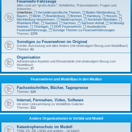
Feuerwehr-Fahrzeuge
Alles rund um "große Autos": Vorbildinfos, Präsentationen, Fragen und
Antworten....
Unterforen:
Herstellerspezifische Themen
,
Baden-Württemberg
,
Bayern
,
Berlin
,
Brandenburg
,
Bremen
,
Hamburg
,
Hessen
,
Mecklenburg-Vorpommern
,
Niedersachsen
,
Nordrhein-Westfalen
,
Rheinland-Pfalz
,
Saarland
,
Sachsen
,
Sachsen-Anhalt
,
Schleswig-
Holstein
,
Thüringen
,
DDR-Feuerwehren
,
Ausländische
Feuerwehrfahrzeuge
,
Sonstige Themen zu Feuerwehrfahrzeugen
Themen:
1370
Sonstiges zu Feuerwehren im Original
Geräte, Ausrüstung und alles Andere (mit eindeutigem Bezug zum Modellbau!)
Themen:
61
Organisation
Administrative Aspekte und Einsatztaktik (mit eindeutigem Bezug zum
Modellbau!)
Themen:
27
Feuerwehren und Modellbau in den Medien
Fachzeitschriften, Bücher, Tagespresse
Themen:
124
Internet, Fernsehen, Video, Software
mit einer Linksammlung zu Vorbildfoto-Galerien
Themen:
212
Andere Organisationen in Vorbild und Modell
Katastrophenschutz im Modell
THW, ZS, ZB, LSHD und andere... (in klein!)