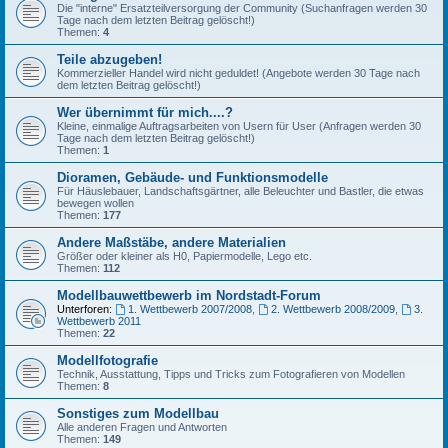
Die "interne" Ersatzteilversorgung der Community (Suchanfragen werden 30
Tage nach dem letzten Beitrag gelöscht!)
Themen:
4
Teile abzugeben!
Kommerzieller Handel wird nicht geduldet! (Angebote werden 30 Tage nach
dem letzten Beitrag gelöscht!)
Wer übernimmt für mich....?
Kleine, einmalige Auftragsarbeiten von Usern für User (Anfragen werden 30
Tage nach dem letzten Beitrag gelöscht!)
Themen:
1
Dioramen, Gebäude- und Funktionsmodelle
Für Häuslebauer, Landschaftsgärtner, alle Beleuchter und Bastler, die etwas
bewegen wollen
Themen:
177
Andere Maßstäbe, andere Materialien
Größer oder kleiner als H0, Papiermodelle, Lego etc.
Themen:
112
Modellbauwettbewerb im Nordstadt-Forum
Unterforen:
1. Wettbewerb 2007/2008
,
2. Wettbewerb 2008/2009
,
3.
Wettbewerb 2011
Themen:
22
Modellfotografie
Technik, Ausstattung, Tipps und Tricks zum Fotografieren von Modellen
Themen:
8
Sonstiges zum Modellbau
Alle anderen Fragen und Antworten
Themen:
149