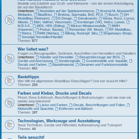
Modelle und Zubehör aus Groß- und Kleinserie - von der ersten Ankündigung
bis auf den Basteltisch!
Unterforen:
Neuheiten auf der Spielwarenmesse
,
Arsenal M, Airpower87,
Minitanks
,
BlueBrixx
,
Brekina, Starmada, BoS, PCX
,
Busch
,
DH
Modellbau (Heimann)
,
DS-Design
,
Gierakowski
,
Herpa, Roco, Cursor,
Albedo
,
Kibri, Vollmer, Viessmann
,
Kornberger (VK), Heico, Loewe
,
M.B.S.K.
,
MEK, HEK (Ebling)
,
Mickon Miniaturmodelle
,
MMH
(Hawener)
,
Preiser, Bastian
,
Remember (Mr. Moon)
,
RF-Modellbau
,
Rietze
,
RMM (Merlau)
,
Wiking, Roskopf, Siku
,
Shapeways-Shops
,
Sonstige Hersteller/Händler
Themen:
877
Wer liefert was?
Fragen zu Bezugsquellen, Sortiment, Anschriften von Herstellern und Händlern
Unterforen:
Händler und Hersteller
,
Einsatzfahrzeuge der BOS
,
Geräte und Ausrüstung
,
Sondersignale
,
Grundmodelle und -bauteile
,
Decals und Farben
,
Bastelmaterial
,
Dioramen und Funktionsmodelle
Themen:
661
Basteltipps
Wer hilft mit allgemeinen Modellbau-Ratschlägen? Und wer braucht Hilfe?
Themen:
250
Farben und Kleber, Drucke und Decals
Pinsel, Dose & Airbrush, Beschriftungen & Bedruckungen - und wie man sie
wieder weg bekommt!
Unterforen:
Lacke und Farben
,
Decals, Beschriftungen und Folien
,
Klebstoffe und Spachtel
,
Entfernen und Ablösen
Themen:
187
Technologien, Werkzeuge und Ausstattung
Neue Techniken, Geräte und Hilfsmittel, Aufbewahrung und Transport
Themen:
44
Teile gesucht!