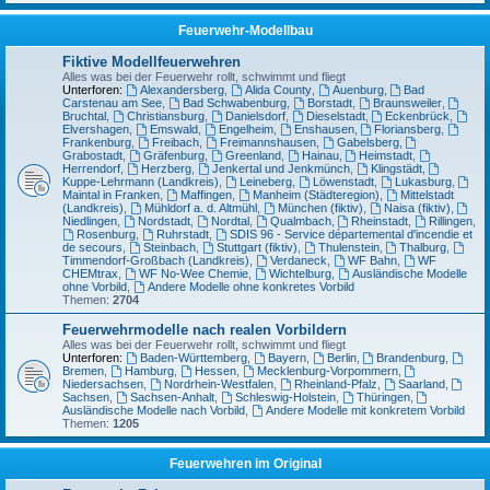
Feuerwehr-Modellbau
Fiktive Modellfeuerwehren
Alles was bei der Feuerwehr rollt, schwimmt und fliegt
Unterforen:
Alexandersberg
,
Alida County
,
Auenburg
,
Bad
Carstenau am See
,
Bad Schwabenburg
,
Borstadt
,
Braunsweiler
,
Bruchtal
,
Christiansburg
,
Danielsdorf
,
Dieselstadt
,
Eckenbrück
,
Elvershagen
,
Emswald
,
Engelheim
,
Enshausen
,
Floriansberg
,
Frankenburg
,
Freibach
,
Freimannshausen
,
Gabelsberg
,
Grabostadt
,
Gräfenburg
,
Greenland
,
Hainau
,
Heimstadt
,
Herrendorf
,
Herzberg
,
Jenkertal und Jenkmünch
,
Klingstädt
,
Kuppe-Lehrmann (Landkreis)
,
Leineberg
,
Löwenstadt
,
Lukasburg
,
Maintal in Franken
,
Maffingen
,
Manheim (Städteregion)
,
Mittelstadt
(Landkreis)
,
Mühldorf a. d. Altmühl
,
München (fiktiv)
,
Naisa (fiktiv)
,
Niedlingen
,
Nordstadt
,
Nordtal
,
Qualmbach
,
Rheinstadt
,
Rillingen
,
Rosenburg
,
Ruhrstadt
,
SDIS 96 - Service départemental d'incendie et
de secours
,
Steinbach
,
Stuttgart (fiktiv)
,
Thulenstein
,
Thalburg
,
Timmendorf-Großbach (Landkreis)
,
Verdaneck
,
WF Bahn
,
WF
CHEMtrax
,
WF No-Wee Chemie
,
Wichtelburg
,
Ausländische Modelle
ohne Vorbild
,
Andere Modelle ohne konkretes Vorbild
Themen:
2704
Feuerwehrmodelle nach realen Vorbildern
Alles was bei der Feuerwehr rollt, schwimmt und fliegt
Unterforen:
Baden-Württemberg
,
Bayern
,
Berlin
,
Brandenburg
,
Bremen
,
Hamburg
,
Hessen
,
Mecklenburg-Vorpommern
,
Niedersachsen
,
Nordrhein-Westfalen
,
Rheinland-Pfalz
,
Saarland
,
Sachsen
,
Sachsen-Anhalt
,
Schleswig-Holstein
,
Thüringen
,
Ausländische Modelle nach Vorbild
,
Andere Modelle mit konkretem Vorbild
Themen:
1205
Feuerwehren im Original