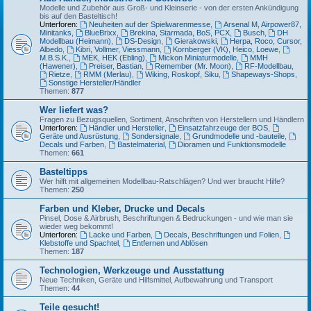
Modelle und Zubehör aus Groß- und Kleinserie - von der ersten Ankündigung
bis auf den Basteltisch!
Unterforen:
Neuheiten auf der Spielwarenmesse
,
Arsenal M, Airpower87,
Minitanks
,
BlueBrixx
,
Brekina, Starmada, BoS, PCX
,
Busch
,
DH
Modellbau (Heimann)
,
DS-Design
,
Gierakowski
,
Herpa, Roco, Cursor,
Albedo
,
Kibri, Vollmer, Viessmann
,
Kornberger (VK), Heico, Loewe
,
M.B.S.K.
,
MEK, HEK (Ebling)
,
Mickon Miniaturmodelle
,
MMH
(Hawener)
,
Preiser, Bastian
,
Remember (Mr. Moon)
,
RF-Modellbau
,
Rietze
,
RMM (Merlau)
,
Wiking, Roskopf, Siku
,
Shapeways-Shops
,
Sonstige Hersteller/Händler
Themen:
877
Wer liefert was?
Fragen zu Bezugsquellen, Sortiment, Anschriften von Herstellern und Händlern
Unterforen:
Händler und Hersteller
,
Einsatzfahrzeuge der BOS
,
Geräte und Ausrüstung
,
Sondersignale
,
Grundmodelle und -bauteile
,
Decals und Farben
,
Bastelmaterial
,
Dioramen und Funktionsmodelle
Themen:
661
Basteltipps
Wer hilft mit allgemeinen Modellbau-Ratschlägen? Und wer braucht Hilfe?
Themen:
250
Farben und Kleber, Drucke und Decals
Pinsel, Dose & Airbrush, Beschriftungen & Bedruckungen - und wie man sie
wieder weg bekommt!
Unterforen:
Lacke und Farben
,
Decals, Beschriftungen und Folien
,
Klebstoffe und Spachtel
,
Entfernen und Ablösen
Themen:
187
Technologien, Werkzeuge und Ausstattung
Neue Techniken, Geräte und Hilfsmittel, Aufbewahrung und Transport
Themen:
44
Teile gesucht!