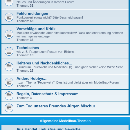
Neues und Änderungen in diesem Forum
Themen:
31
Fehlermeldungen
Funktioniert etwas nicht? Bitte Bescheid sagen!
Themen:
48
Vorschläge und Kritik
Meckern erwünscht, aber bitte konstruktiv! Dank und Anerkennung nehmen
wir auch gerne entgegen!
Themen:
36
Technisches
wie z. B. Fragen zum Posten von Bildern...
Themen:
18
Heiteres und Nachdenkliches...
...rund um Feuerwehr und Modellbau (!) - und ganz sicher keine Witze-Seite
Themen:
25
Andere Hobbys...
...zum Thema "Feuerwehr"! Dies ist und bleibt aber ein Modellbau-Forum!
Themen:
7
Regeln, Datenschutz & Impressum
Themen:
3
Zum Tod unseres Freundes Jürgen Mischur
Allgemeine Modellbau-Themen
Aus Handel, Industrie und Gewerbe