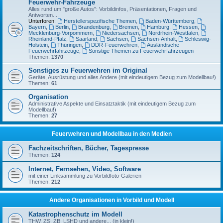
Feuerwehr-Fahrzeuge
Alles rund um "große Autos": Vorbildinfos, Präsentationen, Fragen und
Antworten....
Unterforen:
Herstellerspezifische Themen
,
Baden-Württemberg
,
Bayern
,
Berlin
,
Brandenburg
,
Bremen
,
Hamburg
,
Hessen
,
Mecklenburg-Vorpommern
,
Niedersachsen
,
Nordrhein-Westfalen
,
Rheinland-Pfalz
,
Saarland
,
Sachsen
,
Sachsen-Anhalt
,
Schleswig-
Holstein
,
Thüringen
,
DDR-Feuerwehren
,
Ausländische
Feuerwehrfahrzeuge
,
Sonstige Themen zu Feuerwehrfahrzeugen
Themen:
1370
Sonstiges zu Feuerwehren im Original
Geräte, Ausrüstung und alles Andere (mit eindeutigem Bezug zum Modellbau!)
Themen:
61
Organisation
Administrative Aspekte und Einsatztaktik (mit eindeutigem Bezug zum
Modellbau!)
Themen:
27
Feuerwehren und Modellbau in den Medien
Fachzeitschriften, Bücher, Tagespresse
Themen:
124
Internet, Fernsehen, Video, Software
mit einer Linksammlung zu Vorbildfoto-Galerien
Themen:
212
Andere Organisationen in Vorbild und Modell
Katastrophenschutz im Modell
THW, ZS, ZB, LSHD und andere... (in klein!)