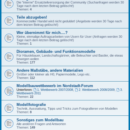
Die "interne" Ersatzteilversorgung der Community (Suchanfragen werden 30
Tage nach dem letzten Beitrag gelöscht!)
Themen:
4
Teile abzugeben!
Kommerzieller Handel wird nicht geduldet! (Angebote werden 30 Tage nach
dem letzten Beitrag gelöscht!)
Wer übernimmt für mich....?
Kleine, einmalige Auftragsarbeiten von Usern für User (Anfragen werden 30
Tage nach dem letzten Beitrag gelöscht!)
Themen:
1
Dioramen, Gebäude- und Funktionsmodelle
Für Häuslebauer, Landschaftsgärtner, alle Beleuchter und Bastler, die etwas
bewegen wollen
Themen:
177
Andere Maßstäbe, andere Materialien
Größer oder kleiner als H0, Papiermodelle, Lego etc.
Themen:
112
Modellbauwettbewerb im Nordstadt-Forum
Unterforen:
1. Wettbewerb 2007/2008
,
2. Wettbewerb 2008/2009
,
3.
Wettbewerb 2011
Themen:
22
Modellfotografie
Technik, Ausstattung, Tipps und Tricks zum Fotografieren von Modellen
Themen:
8
Sonstiges zum Modellbau
Alle anderen Fragen und Antworten
Themen:
149