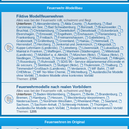
Feuerwehr-Modellbau
Fiktive Modellfeuerwehren
Alles was bei der Feuerwehr rollt, schwimmt und fliegt
Unterforen:
Alexandersberg
,
Alida County
,
Auenburg
,
Bad
Carstenau am See
,
Bad Schwabenburg
,
Borstadt
,
Braunsweiler
,
Bruchtal
,
Christiansburg
,
Danielsdorf
,
Dieselstadt
,
Eckenbrück
,
Elvershagen
,
Emswald
,
Engelheim
,
Enshausen
,
Floriansberg
,
Frankenburg
,
Freibach
,
Freimannshausen
,
Gabelsberg
,
Grabostadt
,
Gräfenburg
,
Greenland
,
Hainau
,
Heimstadt
,
Herrendorf
,
Herzberg
,
Jenkertal und Jenkmünch
,
Klingstädt
,
Kuppe-Lehrmann (Landkreis)
,
Leineberg
,
Löwenstadt
,
Lukasburg
,
Maintal in Franken
,
Maffingen
,
Manheim (Städteregion)
,
Mittelstadt
(Landkreis)
,
Mühldorf a. d. Altmühl
,
München (fiktiv)
,
Naisa (fiktiv)
,
Niedlingen
,
Nordstadt
,
Nordtal
,
Qualmbach
,
Rheinstadt
,
Rillingen
,
Rosenburg
,
Ruhrstadt
,
SDIS 96 - Service départemental d'incendie et
de secours
,
Steinbach
,
Stuttgart (fiktiv)
,
Thulenstein
,
Thalburg
,
Timmendorf-Großbach (Landkreis)
,
Verdaneck
,
WF Bahn
,
WF
CHEMtrax
,
WF No-Wee Chemie
,
Wichtelburg
,
Ausländische Modelle
ohne Vorbild
,
Andere Modelle ohne konkretes Vorbild
Themen:
2704
Feuerwehrmodelle nach realen Vorbildern
Alles was bei der Feuerwehr rollt, schwimmt und fliegt
Unterforen:
Baden-Württemberg
,
Bayern
,
Berlin
,
Brandenburg
,
Bremen
,
Hamburg
,
Hessen
,
Mecklenburg-Vorpommern
,
Niedersachsen
,
Nordrhein-Westfalen
,
Rheinland-Pfalz
,
Saarland
,
Sachsen
,
Sachsen-Anhalt
,
Schleswig-Holstein
,
Thüringen
,
Ausländische Modelle nach Vorbild
,
Andere Modelle mit konkretem Vorbild
Themen:
1205
Feuerwehren im Original