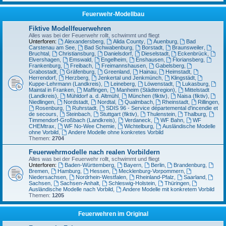
Feuerwehr-Modellbau
Fiktive Modellfeuerwehren
Alles was bei der Feuerwehr rollt, schwimmt und fliegt
Unterforen:
Alexandersberg
,
Alida County
,
Auenburg
,
Bad
Carstenau am See
,
Bad Schwabenburg
,
Borstadt
,
Braunsweiler
,
Bruchtal
,
Christiansburg
,
Danielsdorf
,
Dieselstadt
,
Eckenbrück
,
Elvershagen
,
Emswald
,
Engelheim
,
Enshausen
,
Floriansberg
,
Frankenburg
,
Freibach
,
Freimannshausen
,
Gabelsberg
,
Grabostadt
,
Gräfenburg
,
Greenland
,
Hainau
,
Heimstadt
,
Herrendorf
,
Herzberg
,
Jenkertal und Jenkmünch
,
Klingstädt
,
Kuppe-Lehrmann (Landkreis)
,
Leineberg
,
Löwenstadt
,
Lukasburg
,
Maintal in Franken
,
Maffingen
,
Manheim (Städteregion)
,
Mittelstadt
(Landkreis)
,
Mühldorf a. d. Altmühl
,
München (fiktiv)
,
Naisa (fiktiv)
,
Niedlingen
,
Nordstadt
,
Nordtal
,
Qualmbach
,
Rheinstadt
,
Rillingen
,
Rosenburg
,
Ruhrstadt
,
SDIS 96 - Service départemental d'incendie et
de secours
,
Steinbach
,
Stuttgart (fiktiv)
,
Thulenstein
,
Thalburg
,
Timmendorf-Großbach (Landkreis)
,
Verdaneck
,
WF Bahn
,
WF
CHEMtrax
,
WF No-Wee Chemie
,
Wichtelburg
,
Ausländische Modelle
ohne Vorbild
,
Andere Modelle ohne konkretes Vorbild
Themen:
2704
Feuerwehrmodelle nach realen Vorbildern
Alles was bei der Feuerwehr rollt, schwimmt und fliegt
Unterforen:
Baden-Württemberg
,
Bayern
,
Berlin
,
Brandenburg
,
Bremen
,
Hamburg
,
Hessen
,
Mecklenburg-Vorpommern
,
Niedersachsen
,
Nordrhein-Westfalen
,
Rheinland-Pfalz
,
Saarland
,
Sachsen
,
Sachsen-Anhalt
,
Schleswig-Holstein
,
Thüringen
,
Ausländische Modelle nach Vorbild
,
Andere Modelle mit konkretem Vorbild
Themen:
1205
Feuerwehren im Original