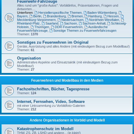
Feuerwehr-Fahrzeuge
Alles rund um "große Autos": Vorbildinfos, Präsentationen, Fragen und
Antworten....
Unterforen:
Herstellerspezifische Themen
,
Baden-Württemberg
,
Bayern
,
Berlin
,
Brandenburg
,
Bremen
,
Hamburg
,
Hessen
,
Mecklenburg-Vorpommern
,
Niedersachsen
,
Nordrhein-Westfalen
,
Rheinland-Pfalz
,
Saarland
,
Sachsen
,
Sachsen-Anhalt
,
Schleswig-
Holstein
,
Thüringen
,
DDR-Feuerwehren
,
Ausländische
Feuerwehrfahrzeuge
,
Sonstige Themen zu Feuerwehrfahrzeugen
Themen:
1370
Sonstiges zu Feuerwehren im Original
Geräte, Ausrüstung und alles Andere (mit eindeutigem Bezug zum Modellbau!)
Themen:
61
Organisation
Administrative Aspekte und Einsatztaktik (mit eindeutigem Bezug zum
Modellbau!)
Themen:
27
Feuerwehren und Modellbau in den Medien
Fachzeitschriften, Bücher, Tagespresse
Themen:
124
Internet, Fernsehen, Video, Software
mit einer Linksammlung zu Vorbildfoto-Galerien
Themen:
212
Andere Organisationen in Vorbild und Modell
Katastrophenschutz im Modell
THW, ZS, ZB, LSHD und andere... (in klein!)