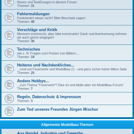
Neues und Änderungen in diesem Forum
Themen:
31
Fehlermeldungen
Funktioniert etwas nicht? Bitte Bescheid sagen!
Themen:
48
Vorschläge und Kritik
Meckern erwünscht, aber bitte konstruktiv! Dank und Anerkennung nehmen
wir auch gerne entgegen!
Themen:
36
Technisches
wie z. B. Fragen zum Posten von Bildern...
Themen:
18
Heiteres und Nachdenkliches...
...rund um Feuerwehr und Modellbau (!) - und ganz sicher keine Witze-Seite
Themen:
25
Andere Hobbys...
...zum Thema "Feuerwehr"! Dies ist und bleibt aber ein Modellbau-Forum!
Themen:
7
Regeln, Datenschutz & Impressum
Themen:
3
Zum Tod unseres Freundes Jürgen Mischur
Allgemeine Modellbau-Themen
Aus Handel, Industrie und Gewerbe