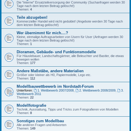
Die "interne" Ersatzteilversorgung der Community (Suchanfragen werden 30
Tage nach dem letzten Beitrag gelöscht!)
Themen:
4
Teile abzugeben!
Kommerzieller Handel wird nicht geduldet! (Angebote werden 30 Tage nach
dem letzten Beitrag gelöscht!)
Wer übernimmt für mich....?
Kleine, einmalige Auftragsarbeiten von Usern für User (Anfragen werden 30
Tage nach dem letzten Beitrag gelöscht!)
Themen:
1
Dioramen, Gebäude- und Funktionsmodelle
Für Häuslebauer, Landschaftsgärtner, alle Beleuchter und Bastler, die etwas
bewegen wollen
Themen:
177
Andere Maßstäbe, andere Materialien
Größer oder kleiner als H0, Papiermodelle, Lego etc.
Themen:
112
Modellbauwettbewerb im Nordstadt-Forum
Unterforen:
1. Wettbewerb 2007/2008
,
2. Wettbewerb 2008/2009
,
3.
Wettbewerb 2011
Themen:
22
Modellfotografie
Technik, Ausstattung, Tipps und Tricks zum Fotografieren von Modellen
Themen:
8
Sonstiges zum Modellbau
Alle anderen Fragen und Antworten
Themen:
149