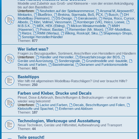
Modelle und Zubehör aus Groß- und Kleinserie - von der ersten Ankündigung
bis auf den Basteltisch!
Unterforen:
Neuheiten auf der Spielwarenmesse
,
Arsenal M, Airpower87,
Minitanks
,
BlueBrixx
,
Brekina, Starmada, BoS, PCX
,
Busch
,
DH
Modellbau (Heimann)
,
DS-Design
,
Gierakowski
,
Herpa, Roco, Cursor,
Albedo
,
Kibri, Vollmer, Viessmann
,
Kornberger (VK), Heico, Loewe
,
M.B.S.K.
,
MEK, HEK (Ebling)
,
Mickon Miniaturmodelle
,
MMH
(Hawener)
,
Preiser, Bastian
,
Remember (Mr. Moon)
,
RF-Modellbau
,
Rietze
,
RMM (Merlau)
,
Wiking, Roskopf, Siku
,
Shapeways-Shops
,
Sonstige Hersteller/Händler
Themen:
877
Wer liefert was?
Fragen zu Bezugsquellen, Sortiment, Anschriften von Herstellern und Händlern
Unterforen:
Händler und Hersteller
,
Einsatzfahrzeuge der BOS
,
Geräte und Ausrüstung
,
Sondersignale
,
Grundmodelle und -bauteile
,
Decals und Farben
,
Bastelmaterial
,
Dioramen und Funktionsmodelle
Themen:
661
Basteltipps
Wer hilft mit allgemeinen Modellbau-Ratschlägen? Und wer braucht Hilfe?
Themen:
250
Farben und Kleber, Drucke und Decals
Pinsel, Dose & Airbrush, Beschriftungen & Bedruckungen - und wie man sie
wieder weg bekommt!
Unterforen:
Lacke und Farben
,
Decals, Beschriftungen und Folien
,
Klebstoffe und Spachtel
,
Entfernen und Ablösen
Themen:
187
Technologien, Werkzeuge und Ausstattung
Neue Techniken, Geräte und Hilfsmittel, Aufbewahrung und Transport
Themen:
44
Teile gesucht!