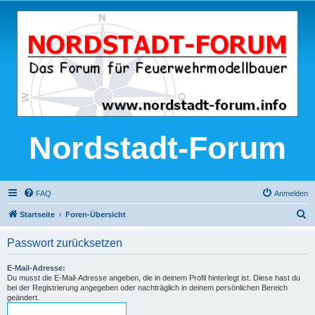
Nordstadt-Forum
FAQ
Anmelden
S
Startseite
Foren-Übersicht
u
Passwort zurücksetzen
c
h
E-Mail-Adresse:
Du musst die E-Mail-Adresse angeben, die in deinem Profil hinterlegt ist. Diese hast du
e
bei der Registrierung angegeben oder nachträglich in deinem persönlichen Bereich
geändert.