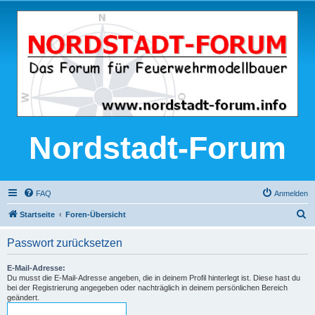
Nordstadt-Forum
FAQ
Anmelden
S
Startseite
Foren-Übersicht
u
Passwort zurücksetzen
c
h
E-Mail-Adresse:
Du musst die E-Mail-Adresse angeben, die in deinem Profil hinterlegt ist. Diese hast du
e
bei der Registrierung angegeben oder nachträglich in deinem persönlichen Bereich
geändert.