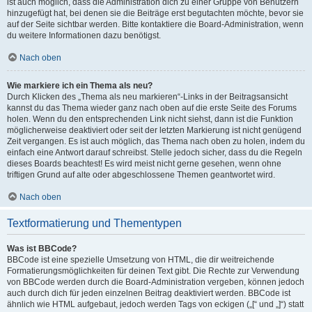
ist auch möglich, dass die Administration dich zu einer Gruppe von Benutzern
hinzugefügt hat, bei denen sie die Beiträge erst begutachten möchte, bevor sie
auf der Seite sichtbar werden. Bitte kontaktiere die Board-Administration, wenn
du weitere Informationen dazu benötigst.
Nach oben
Wie markiere ich ein Thema als neu?
Durch Klicken des „Thema als neu markieren“-Links in der Beitragsansicht
kannst du das Thema wieder ganz nach oben auf die erste Seite des Forums
holen. Wenn du den entsprechenden Link nicht siehst, dann ist die Funktion
möglicherweise deaktiviert oder seit der letzten Markierung ist nicht genügend
Zeit vergangen. Es ist auch möglich, das Thema nach oben zu holen, indem du
einfach eine Antwort darauf schreibst. Stelle jedoch sicher, dass du die Regeln
dieses Boards beachtest! Es wird meist nicht gerne gesehen, wenn ohne
triftigen Grund auf alte oder abgeschlossene Themen geantwortet wird.
Nach oben
Textformatierung und Thementypen
Was ist BBCode?
BBCode ist eine spezielle Umsetzung von HTML, die dir weitreichende
Formatierungsmöglichkeiten für deinen Text gibt. Die Rechte zur Verwendung
von BBCode werden durch die Board-Administration vergeben, können jedoch
auch durch dich für jeden einzelnen Beitrag deaktiviert werden. BBCode ist
ähnlich wie HTML aufgebaut, jedoch werden Tags von eckigen („[“ und „]“) statt