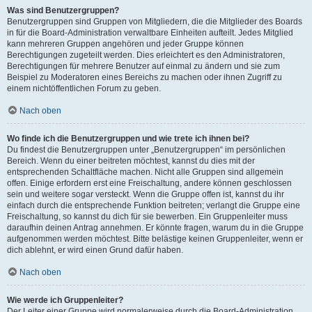
Was sind Benutzergruppen?
Benutzergruppen sind Gruppen von Mitgliedern, die die Mitglieder des Boards
in für die Board-Administration verwaltbare Einheiten aufteilt. Jedes Mitglied
kann mehreren Gruppen angehören und jeder Gruppe können
Berechtigungen zugeteilt werden. Dies erleichtert es den Administratoren,
Berechtigungen für mehrere Benutzer auf einmal zu ändern und sie zum
Beispiel zu Moderatoren eines Bereichs zu machen oder ihnen Zugriff zu
einem nichtöffentlichen Forum zu geben.
Nach oben
Wo finde ich die Benutzergruppen und wie trete ich ihnen bei?
Du findest die Benutzergruppen unter „Benutzergruppen“ im persönlichen
Bereich. Wenn du einer beitreten möchtest, kannst du dies mit der
entsprechenden Schaltfläche machen. Nicht alle Gruppen sind allgemein
offen. Einige erfordern erst eine Freischaltung, andere können geschlossen
sein und weitere sogar versteckt. Wenn die Gruppe offen ist, kannst du ihr
einfach durch die entsprechende Funktion beitreten; verlangt die Gruppe eine
Freischaltung, so kannst du dich für sie bewerben. Ein Gruppenleiter muss
daraufhin deinen Antrag annehmen. Er könnte fragen, warum du in die Gruppe
aufgenommen werden möchtest. Bitte belästige keinen Gruppenleiter, wenn er
dich ablehnt, er wird einen Grund dafür haben.
Nach oben
Wie werde ich Gruppenleiter?
Der Leiter einer Gruppe wird normalerweise durch die Board-Administration