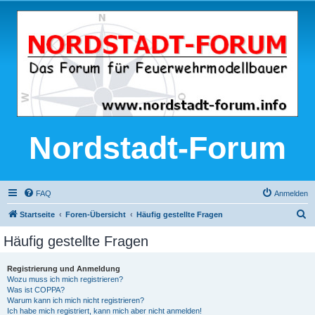
Nordstadt-Forum
FAQ
Anmelden
S
Startseite
Foren-Übersicht
Häufig gestellte Fragen
u
Häufig gestellte Fragen
c
h
Registrierung und Anmeldung
Wozu muss ich mich registrieren?
e
Was ist COPPA?
Warum kann ich mich nicht registrieren?
Ich habe mich registriert, kann mich aber nicht anmelden!