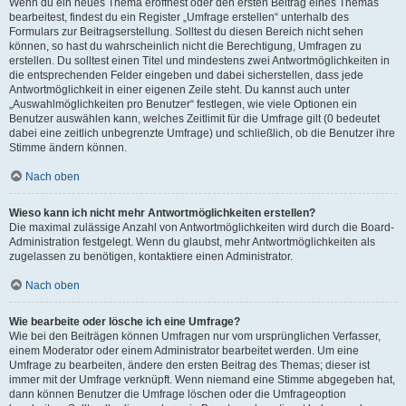
Wenn du ein neues Thema eröffnest oder den ersten Beitrag eines Themas
bearbeitest, findest du ein Register „Umfrage erstellen“ unterhalb des
Formulars zur Beitragserstellung. Solltest du diesen Bereich nicht sehen
können, so hast du wahrscheinlich nicht die Berechtigung, Umfragen zu
erstellen. Du solltest einen Titel und mindestens zwei Antwortmöglichkeiten in
die entsprechenden Felder eingeben und dabei sicherstellen, dass jede
Antwortmöglichkeit in einer eigenen Zeile steht. Du kannst auch unter
„Auswahlmöglichkeiten pro Benutzer“ festlegen, wie viele Optionen ein
Benutzer auswählen kann, welches Zeitlimit für die Umfrage gilt (0 bedeutet
dabei eine zeitlich unbegrenzte Umfrage) und schließlich, ob die Benutzer ihre
Stimme ändern können.
Nach oben
Wieso kann ich nicht mehr Antwortmöglichkeiten erstellen?
Die maximal zulässige Anzahl von Antwortmöglichkeiten wird durch die Board-
Administration festgelegt. Wenn du glaubst, mehr Antwortmöglichkeiten als
zugelassen zu benötigen, kontaktiere einen Administrator.
Nach oben
Wie bearbeite oder lösche ich eine Umfrage?
Wie bei den Beiträgen können Umfragen nur vom ursprünglichen Verfasser,
einem Moderator oder einem Administrator bearbeitet werden. Um eine
Umfrage zu bearbeiten, ändere den ersten Beitrag des Themas; dieser ist
immer mit der Umfrage verknüpft. Wenn niemand eine Stimme abgegeben hat,
dann können Benutzer die Umfrage löschen oder die Umfrageoption