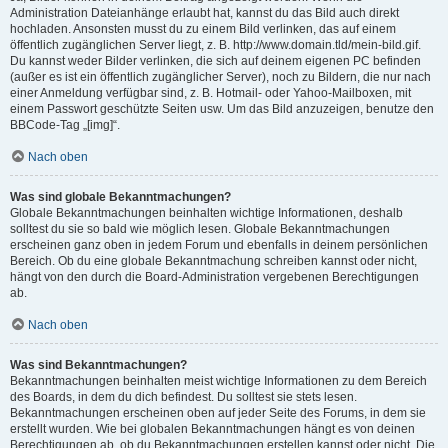
Administration Dateianhänge erlaubt hat, kannst du das Bild auch direkt
hochladen. Ansonsten musst du zu einem Bild verlinken, das auf einem
öffentlich zugänglichen Server liegt, z. B. http://www.domain.tld/mein-bild.gif.
Du kannst weder Bilder verlinken, die sich auf deinem eigenen PC befinden
(außer es ist ein öffentlich zugänglicher Server), noch zu Bildern, die nur nach
einer Anmeldung verfügbar sind, z. B. Hotmail- oder Yahoo-Mailboxen, mit
einem Passwort geschützte Seiten usw. Um das Bild anzuzeigen, benutze den
BBCode-Tag „[img]“.
Nach oben
Was sind globale Bekanntmachungen?
Globale Bekanntmachungen beinhalten wichtige Informationen, deshalb
solltest du sie so bald wie möglich lesen. Globale Bekanntmachungen
erscheinen ganz oben in jedem Forum und ebenfalls in deinem persönlichen
Bereich. Ob du eine globale Bekanntmachung schreiben kannst oder nicht,
hängt von den durch die Board-Administration vergebenen Berechtigungen
ab.
Nach oben
Was sind Bekanntmachungen?
Bekanntmachungen beinhalten meist wichtige Informationen zu dem Bereich
des Boards, in dem du dich befindest. Du solltest sie stets lesen.
Bekanntmachungen erscheinen oben auf jeder Seite des Forums, in dem sie
erstellt wurden. Wie bei globalen Bekanntmachungen hängt es von deinen
Berechtigungen ab, ob du Bekanntmachungen erstellen kannst oder nicht. Die