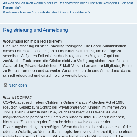
An wen soll ich mich wenden, falls es Beschwerden oder juristische Anfragen zu diesem
Forum gibt?
Wie kann ich einen Administrator des Boards kontaktieren?
Registrierung und Anmeldung
Wozu muss ich mich registrieren?
Eine Registrierung ist nicht unbedingt zwingend. Die Board-Administration
dieses Forums entscheidet, ob du registriert sein musst, um Beiträge zu
schreiben. Auf jeden Fall erhältst du als registriertes Mitglied Zugriff auf
zusätzliche Funktionen, die Gästen nicht zur Verfügung stehen: zum Beispiel
Avatarbilder, Private Nachrichten, E-Mail-Versand an andere Mitglieder, Beitritt
zu Benutzergruppen und so weiter. Wir empfehlen dir eine Anmeldung, da sie
schnell erledigt ist und dir zahlreiche Vorteile bietet.
Nach oben
Was ist COPPA?
COPPA, ausgeschrieben Children’s Online Privacy Protection Act of 1998
(deutsch: Gesetz zum Schutz der Privatsphäre von Kindern im Internet von
1998) ist ein Gesetz in den USA, welches festlegt, dass Websites, die
möglicherweise persönliche Daten von Kindern unter 13 Jahren erheben,
hierzu die Zustimmung der Eltern beziehungsweise des oder der
Erziehungsberechtigten benötigen. Wenn du dir unsicher bist, ob dies auf dich
oder die Website, auf der du dich zu registrieren versuchst, zutrifft, ziehe einen
rechtlichen Beistand zu Rate. Bitte beachte, dass phpBB Limited und der