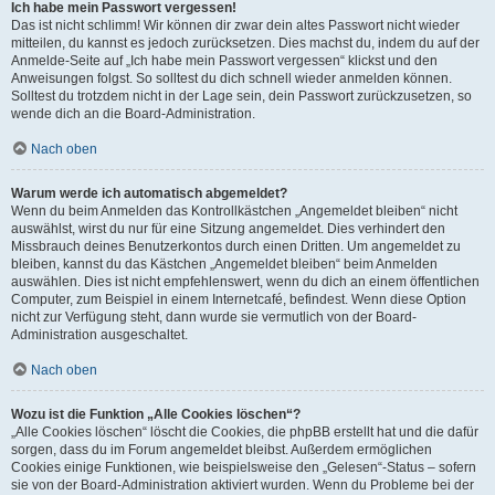
Ich habe mein Passwort vergessen!
Das ist nicht schlimm! Wir können dir zwar dein altes Passwort nicht wieder
mitteilen, du kannst es jedoch zurücksetzen. Dies machst du, indem du auf der
Anmelde-Seite auf „Ich habe mein Passwort vergessen“ klickst und den
Anweisungen folgst. So solltest du dich schnell wieder anmelden können.
Solltest du trotzdem nicht in der Lage sein, dein Passwort zurückzusetzen, so
wende dich an die Board-Administration.
Nach oben
Warum werde ich automatisch abgemeldet?
Wenn du beim Anmelden das Kontrollkästchen „Angemeldet bleiben“ nicht
auswählst, wirst du nur für eine Sitzung angemeldet. Dies verhindert den
Missbrauch deines Benutzerkontos durch einen Dritten. Um angemeldet zu
bleiben, kannst du das Kästchen „Angemeldet bleiben“ beim Anmelden
auswählen. Dies ist nicht empfehlenswert, wenn du dich an einem öffentlichen
Computer, zum Beispiel in einem Internetcafé, befindest. Wenn diese Option
nicht zur Verfügung steht, dann wurde sie vermutlich von der Board-
Administration ausgeschaltet.
Nach oben
Wozu ist die Funktion „Alle Cookies löschen“?
„Alle Cookies löschen“ löscht die Cookies, die phpBB erstellt hat und die dafür
sorgen, dass du im Forum angemeldet bleibst. Außerdem ermöglichen
Cookies einige Funktionen, wie beispielsweise den „Gelesen“-Status – sofern
sie von der Board-Administration aktiviert wurden. Wenn du Probleme bei der