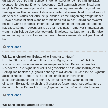
du das „Ändere Beitrag“-Symbol für den entsprechenden Beitrag anklickst;
eventuell ist dies nur für einen begrenzten Zeitraum nach seiner Erstellung
möglich. Wenn bereits jemand auf deinen Beitrag geantwortet hat, wird dein
Beitrag in der Themenansicht als überarbeitet gekennzeichnet. Es wird sowohl
die Anzahl als auch der letzte Zeitpunkt der Bearbeitungen angezeigt. Dieser
Hinweis erscheint nicht, wenn noch niemand auf deinen Beitrag geantwortet
hat oder wenn ein Administrator oder Moderator deinen Beitrag überarbeitet
hat. Diese können jedoch, falls sie es für nötig halten, eine Notiz hinterlassen,
warum dein Beitrag überarbeitet wurde. Bitte beachte, dass normale Benutzer
einen Beitrag nicht löschen können, wenn bereits jemand darauf geantwortet
hat.
Nach oben
Wie kann ich meinem Beitrag eine Signatur anfügen?
Um eine Signatur an deinen Beitrag anzufügen, musst du zunächst eine
solche in den Einstellungen in deinem persönlichen Bereich entwerfen.
Nachdem du die Signatur erstellt und gespeichert hast, kannst du in jedem
Beitrag das Kästchen „Signatur anhängen“ aktivieren. Du kannst eine Signatur
auch hinzufügen, indem du in deinem persönlichen Bereich das
standardmäßige Anhängen deiner Signatur aktivierst. Wenn du einen
einzelnen Beitrag dennoch ohne Signatur verfassen möchtest, so kannst du
dort einfach das Kontrollkästchen „Signatur anhängen“ wieder deaktivieren.
Nach oben
Wie kann ich eine Umfrage erstellen?