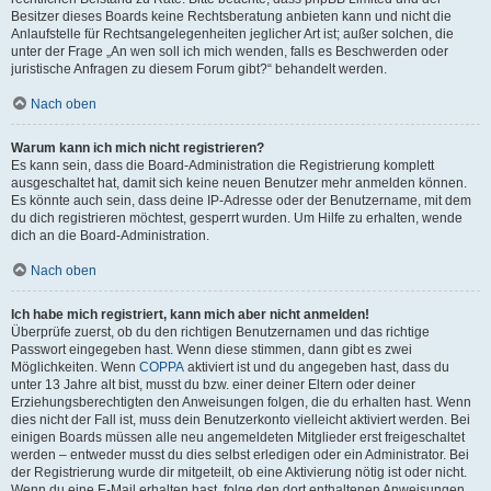
Besitzer dieses Boards keine Rechtsberatung anbieten kann und nicht die
Anlaufstelle für Rechtsangelegenheiten jeglicher Art ist; außer solchen, die
unter der Frage „An wen soll ich mich wenden, falls es Beschwerden oder
juristische Anfragen zu diesem Forum gibt?“ behandelt werden.
Nach oben
Warum kann ich mich nicht registrieren?
Es kann sein, dass die Board-Administration die Registrierung komplett
ausgeschaltet hat, damit sich keine neuen Benutzer mehr anmelden können.
Es könnte auch sein, dass deine IP-Adresse oder der Benutzername, mit dem
du dich registrieren möchtest, gesperrt wurden. Um Hilfe zu erhalten, wende
dich an die Board-Administration.
Nach oben
Ich habe mich registriert, kann mich aber nicht anmelden!
Überprüfe zuerst, ob du den richtigen Benutzernamen und das richtige
Passwort eingegeben hast. Wenn diese stimmen, dann gibt es zwei
Möglichkeiten. Wenn
COPPA
aktiviert ist und du angegeben hast, dass du
unter 13 Jahre alt bist, musst du bzw. einer deiner Eltern oder deiner
Erziehungsberechtigten den Anweisungen folgen, die du erhalten hast. Wenn
dies nicht der Fall ist, muss dein Benutzerkonto vielleicht aktiviert werden. Bei
einigen Boards müssen alle neu angemeldeten Mitglieder erst freigeschaltet
werden – entweder musst du dies selbst erledigen oder ein Administrator. Bei
der Registrierung wurde dir mitgeteilt, ob eine Aktivierung nötig ist oder nicht.
Wenn du eine E-Mail erhalten hast, folge den dort enthaltenen Anweisungen.