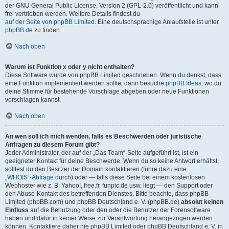
der GNU General Public License, Version 2 (GPL-2.0) veröffentlicht und kann
frei vertrieben werden. Weitere Details findest du
auf der Seite von phpBB Limited
. Eine deutschsprachige Anlaufstelle ist unter
phpBB.de
zu finden.
Nach oben
Warum ist Funktion x oder y nicht enthalten?
Diese Software wurde von phpBB Limited geschrieben. Wenn du denkst, dass
eine Funktion implementiert werden sollte, dann besuche
phpBB Ideas
, wo du
deine Stimme für bestehende Vorschläge abgeben oder neue Funktionen
vorschlagen kannst.
Nach oben
An wen soll ich mich wenden, falls es Beschwerden oder juristische
Anfragen zu diesem Forum gibt?
Jeder Administrator, der auf der „Das Team“-Seite aufgeführt ist, ist ein
geeigneter Kontakt für deine Beschwerde. Wenn du so keine Antwort erhältst,
solltest du den Besitzer der Domain kontaktieren (führe dazu eine
„WHOIS“-Abfrage
durch) oder — falls diese Seite bei einem kostenlosen
Webhoster wie z. B. Yahoo!, free.fr, funpic.de usw. liegt — den Support oder
den Abuse-Kontakt des betreffenden Dienstes. Bitte beachte, dass phpBB
Limited (phpBB.com) und phpBB Deutschland e. V. (phpBB.de)
absolut keinen
Einfluss
auf die Benutzung oder den oder die Benutzer der Forensoftware
haben und dafür in keiner Weise zur Verantwortung herangezogen werden
können. Kontaktiere daher nie phpBB Limited oder phpBB Deutschland e. V. in