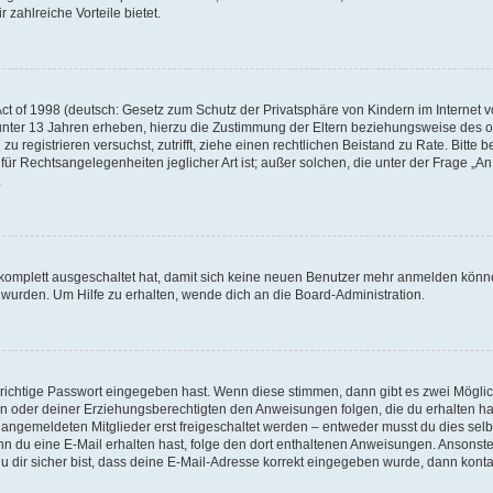
 zahlreiche Vorteile bietet.
t of 1998 (deutsch: Gesetz zum Schutz der Privatsphäre von Kindern im Internet vo
unter 13 Jahren erheben, hierzu die Zustimmung der Eltern beziehungsweise des o
h zu registrieren versuchst, zutrifft, ziehe einen rechtlichen Beistand zu Rate. Bit
für Rechtsangelegenheiten jeglicher Art ist; außer solchen, die unter der Frage „
.
g komplett ausgeschaltet hat, damit sich keine neuen Benutzer mehr anmelden könn
 wurden. Um Hilfe zu erhalten, wende dich an die Board-Administration.
 richtige Passwort eingegeben hast. Wenn diese stimmen, dann gibt es zwei Mögl
tern oder deiner Erziehungsberechtigten den Anweisungen folgen, die du erhalten ha
u angemeldeten Mitglieder erst freigeschaltet werden – entweder musst du dies selbs
. Wenn du eine E-Mail erhalten hast, folge den dort enthaltenen Anweisungen. Ansons
 dir sicher bist, dass deine E-Mail-Adresse korrekt eingegeben wurde, dann kontak