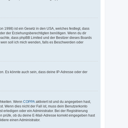
n 1998) ist ein Gesetz in den USA, welches festlegt, dass
der der Erziehungsberechtigten benötigen. Wenn du dir
te beachte, dass phpBB Limited und der Besitzer dieses Boards
An wen soll ich mich wenden, falls es Beschwerden oder
en. Es könnte auch sein, dass deine IP-Adresse oder der
ichkeiten. Wenn
COPPA
aktiviert ist und du angegeben hast,
st. Wenn dies nicht der Fall ist, muss dein Benutzerkonto
t erledigen oder ein Administrator. Bei der Registrierung
ten prüfe, ob du deine E-Mail-Adresse korrekt eingegeben hast
tiere einen Administrator.