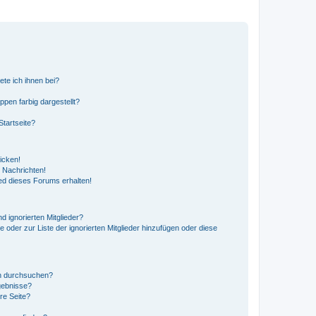
ete ich ihnen bei?
en farbig dargestellt?
tartseite?
icken!
 Nachrichten!
ed dieses Forums erhalten!
d ignorierten Mitglieder?
e oder zur Liste der ignorierten Mitglieder hinzufügen oder diese
en durchsuchen?
gebnisse?
re Seite?