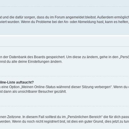
 hat und die dafür sorgen, dass du im Forum angemeldet bleibst. Außerdem ermögli
tiviert wurden. Wenn du Probleme bei der An- oder Abmeldung hast, kann es helfen
n in der Datenbank des Boards gespeichert. Um diese zu ändern, gehe in den „Persö
nst du alle deine Einstellungen ändern.
ine-Liste auftaucht?
n eine Option „Meinen Online-Status während dieser Sitzung verbergen“. Wenn du d
st dann als unsichtbarer Besucher gezählt.
en Zeitzone. In diesem Fall solltest du im „Persönlichen Bereich“ die für dich passe
den. Wenn du noch nicht registriert bist, ist dies ein guter Grund, dies jetzt zu tun