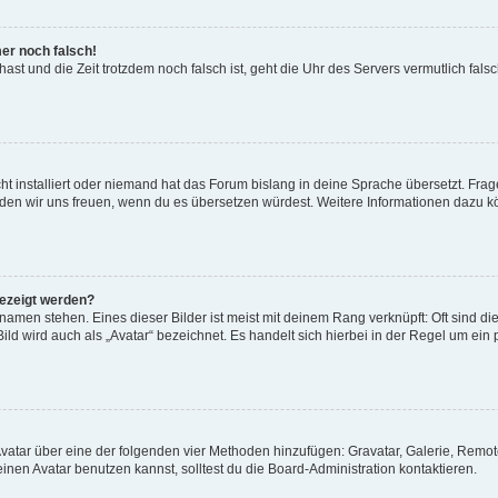
mer noch falsch!
t hast und die Zeit trotzdem noch falsch ist, geht die Uhr des Servers vermutlich fal
t installiert oder niemand hat das Forum bislang in deine Sprache übersetzt. Frag
, würden wir uns freuen, wenn du es übersetzen würdest. Weitere Informationen dazu
gezeigt werden?
amen stehen. Eines dieser Bilder ist meist mit deinem Rang verknüpft: Oft sind di
ld wird auch als „Avatar“ bezeichnet. Es handelt sich hierbei in der Regel um ein
 Avatar über eine der folgenden vier Methoden hinzufügen: Gravatar, Galerie, Rem
en Avatar benutzen kannst, solltest du die Board-Administration kontaktieren.