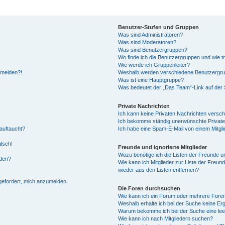
Benutzer-Stufen und Gruppen
Was sind Administratoren?
Was sind Moderatoren?
Was sind Benutzergruppen?
Wo finde ich die Benutzergruppen und wie tr
Wie werde ich Gruppenleiter?
anmelden?!
Weshalb werden verschiedene Benutzergrupp
Was ist eine Hauptgruppe?
Was bedeutet der „Das Team“-Link auf der S
Private Nachrichten
Ich kann keine Privaten Nachrichten versch
Ich bekomme ständig unerwünschte Private
auftaucht?
Ich habe eine Spam-E-Mail von einem Mitgli
alsch!
Freunde und ignorierte Mitglieder
Wozu benötige ich die Listen der Freunde un
rden?
Wie kann ich Mitglieder zur Liste der Freund
wieder aus den Listen entfernen?
fgefordert, mich anzumelden.
Die Foren durchsuchen
Wie kann ich ein Forum oder mehrere For
Weshalb erhalte ich bei der Suche keine Er
Warum bekomme ich bei der Suche eine lee
Wie kann ich nach Mitgliedern suchen?