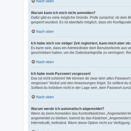
Nach oben
Warum kann ich mich nicht anmelden?
Dafür gibt es viele mögliche Gründe. Prüfe zunächst, ob dein 
gesperrt wurdest. Es ist ebenfalls möglich, dass ein Konfigurat
Nach oben
Ich habe mich vor einiger Zeit registriert, kann mich aber n
Es kann sein, dass ein Administrator dein Benutzerkonto aus v
geschrieben haben, um die Datenbankgröße zu verringern. Regis
Nach oben
Ich habe mein Passwort vergessen!
Das ist nicht schlimm! Wir können dir zwar dein altes Passwort
vergessen“ klickst und den Anweisungen folgst. So solltest du
Solltest du trotzdem nicht in der Lage sein, dein Passwort zur
Nach oben
Warum werde ich automatisch abgemeldet?
Wenn du beim Anmelden das Kontrollkästchen „Angemeldet bleib
angemeldet zu bleiben, kannst du das Kästchen „Angemeldet b
Internetcafé, befindest. Wenn diese Option nicht zur Verfügung