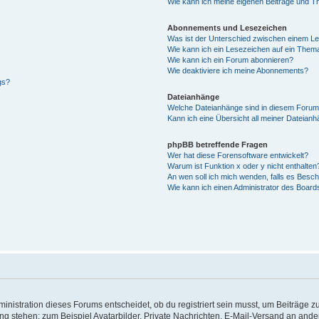
Wie kann ich meine eigenen Beiträge und T
Abonnements und Lesezeichen
Was ist der Unterschied zwischen einem L
Wie kann ich ein Lesezeichen auf ein Them
Wie kann ich ein Forum abonnieren?
Wie deaktiviere ich meine Abonnements?
gs?
Dateianhänge
Welche Dateianhänge sind in diesem Forum
Kann ich eine Übersicht all meiner Dateian
phpBB betreffende Fragen
Wer hat diese Forensoftware entwickelt?
Warum ist Funktion x oder y nicht enthalten
An wen soll ich mich wenden, falls es Besc
Wie kann ich einen Administrator des Board
istration dieses Forums entscheidet, ob du registriert sein musst, um Beiträge zu s
ung stehen: zum Beispiel Avatarbilder, Private Nachrichten, E-Mail-Versand an ander