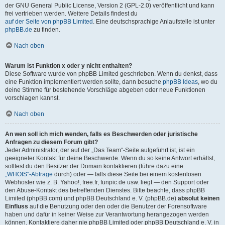
der GNU General Public License, Version 2 (GPL-2.0) veröffentlicht und kann
frei vertrieben werden. Weitere Details findest du
auf der Seite von phpBB Limited
. Eine deutschsprachige Anlaufstelle ist unter
phpBB.de
zu finden.
Nach oben
Warum ist Funktion x oder y nicht enthalten?
Diese Software wurde von phpBB Limited geschrieben. Wenn du denkst, dass
eine Funktion implementiert werden sollte, dann besuche
phpBB Ideas
, wo du
deine Stimme für bestehende Vorschläge abgeben oder neue Funktionen
vorschlagen kannst.
Nach oben
An wen soll ich mich wenden, falls es Beschwerden oder juristische
Anfragen zu diesem Forum gibt?
Jeder Administrator, der auf der „Das Team“-Seite aufgeführt ist, ist ein
geeigneter Kontakt für deine Beschwerde. Wenn du so keine Antwort erhältst,
solltest du den Besitzer der Domain kontaktieren (führe dazu eine
„WHOIS“-Abfrage
durch) oder — falls diese Seite bei einem kostenlosen
Webhoster wie z. B. Yahoo!, free.fr, funpic.de usw. liegt — den Support oder
den Abuse-Kontakt des betreffenden Dienstes. Bitte beachte, dass phpBB
Limited (phpBB.com) und phpBB Deutschland e. V. (phpBB.de)
absolut keinen
Einfluss
auf die Benutzung oder den oder die Benutzer der Forensoftware
haben und dafür in keiner Weise zur Verantwortung herangezogen werden
können. Kontaktiere daher nie phpBB Limited oder phpBB Deutschland e. V. in