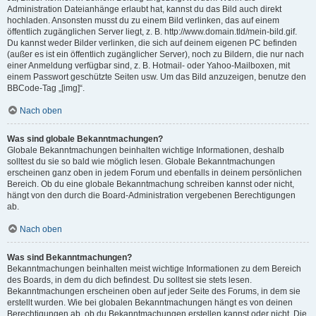
Administration Dateianhänge erlaubt hat, kannst du das Bild auch direkt
hochladen. Ansonsten musst du zu einem Bild verlinken, das auf einem
öffentlich zugänglichen Server liegt, z. B. http://www.domain.tld/mein-bild.gif.
Du kannst weder Bilder verlinken, die sich auf deinem eigenen PC befinden
(außer es ist ein öffentlich zugänglicher Server), noch zu Bildern, die nur nach
einer Anmeldung verfügbar sind, z. B. Hotmail- oder Yahoo-Mailboxen, mit
einem Passwort geschützte Seiten usw. Um das Bild anzuzeigen, benutze den
BBCode-Tag „[img]“.
Nach oben
Was sind globale Bekanntmachungen?
Globale Bekanntmachungen beinhalten wichtige Informationen, deshalb
solltest du sie so bald wie möglich lesen. Globale Bekanntmachungen
erscheinen ganz oben in jedem Forum und ebenfalls in deinem persönlichen
Bereich. Ob du eine globale Bekanntmachung schreiben kannst oder nicht,
hängt von den durch die Board-Administration vergebenen Berechtigungen
ab.
Nach oben
Was sind Bekanntmachungen?
Bekanntmachungen beinhalten meist wichtige Informationen zu dem Bereich
des Boards, in dem du dich befindest. Du solltest sie stets lesen.
Bekanntmachungen erscheinen oben auf jeder Seite des Forums, in dem sie
erstellt wurden. Wie bei globalen Bekanntmachungen hängt es von deinen
Berechtigungen ab, ob du Bekanntmachungen erstellen kannst oder nicht. Die