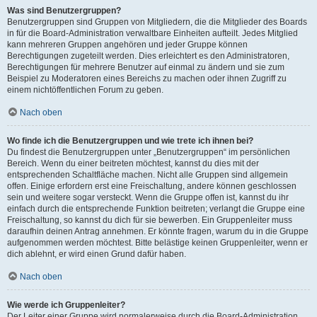
Was sind Benutzergruppen?
Benutzergruppen sind Gruppen von Mitgliedern, die die Mitglieder des Boards
in für die Board-Administration verwaltbare Einheiten aufteilt. Jedes Mitglied
kann mehreren Gruppen angehören und jeder Gruppe können
Berechtigungen zugeteilt werden. Dies erleichtert es den Administratoren,
Berechtigungen für mehrere Benutzer auf einmal zu ändern und sie zum
Beispiel zu Moderatoren eines Bereichs zu machen oder ihnen Zugriff zu
einem nichtöffentlichen Forum zu geben.
Nach oben
Wo finde ich die Benutzergruppen und wie trete ich ihnen bei?
Du findest die Benutzergruppen unter „Benutzergruppen“ im persönlichen
Bereich. Wenn du einer beitreten möchtest, kannst du dies mit der
entsprechenden Schaltfläche machen. Nicht alle Gruppen sind allgemein
offen. Einige erfordern erst eine Freischaltung, andere können geschlossen
sein und weitere sogar versteckt. Wenn die Gruppe offen ist, kannst du ihr
einfach durch die entsprechende Funktion beitreten; verlangt die Gruppe eine
Freischaltung, so kannst du dich für sie bewerben. Ein Gruppenleiter muss
daraufhin deinen Antrag annehmen. Er könnte fragen, warum du in die Gruppe
aufgenommen werden möchtest. Bitte belästige keinen Gruppenleiter, wenn er
dich ablehnt, er wird einen Grund dafür haben.
Nach oben
Wie werde ich Gruppenleiter?
Der Leiter einer Gruppe wird normalerweise durch die Board-Administration