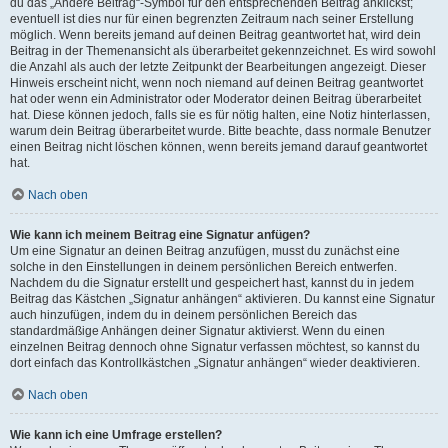
du das „Ändere Beitrag“-Symbol für den entsprechenden Beitrag anklickst;
eventuell ist dies nur für einen begrenzten Zeitraum nach seiner Erstellung
möglich. Wenn bereits jemand auf deinen Beitrag geantwortet hat, wird dein
Beitrag in der Themenansicht als überarbeitet gekennzeichnet. Es wird sowohl
die Anzahl als auch der letzte Zeitpunkt der Bearbeitungen angezeigt. Dieser
Hinweis erscheint nicht, wenn noch niemand auf deinen Beitrag geantwortet
hat oder wenn ein Administrator oder Moderator deinen Beitrag überarbeitet
hat. Diese können jedoch, falls sie es für nötig halten, eine Notiz hinterlassen,
warum dein Beitrag überarbeitet wurde. Bitte beachte, dass normale Benutzer
einen Beitrag nicht löschen können, wenn bereits jemand darauf geantwortet
hat.
Nach oben
Wie kann ich meinem Beitrag eine Signatur anfügen?
Um eine Signatur an deinen Beitrag anzufügen, musst du zunächst eine
solche in den Einstellungen in deinem persönlichen Bereich entwerfen.
Nachdem du die Signatur erstellt und gespeichert hast, kannst du in jedem
Beitrag das Kästchen „Signatur anhängen“ aktivieren. Du kannst eine Signatur
auch hinzufügen, indem du in deinem persönlichen Bereich das
standardmäßige Anhängen deiner Signatur aktivierst. Wenn du einen
einzelnen Beitrag dennoch ohne Signatur verfassen möchtest, so kannst du
dort einfach das Kontrollkästchen „Signatur anhängen“ wieder deaktivieren.
Nach oben
Wie kann ich eine Umfrage erstellen?