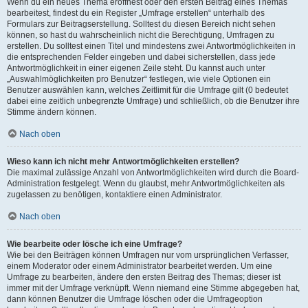
Wenn du ein neues Thema eröffnest oder den ersten Beitrag eines Themas
bearbeitest, findest du ein Register „Umfrage erstellen“ unterhalb des
Formulars zur Beitragserstellung. Solltest du diesen Bereich nicht sehen
können, so hast du wahrscheinlich nicht die Berechtigung, Umfragen zu
erstellen. Du solltest einen Titel und mindestens zwei Antwortmöglichkeiten in
die entsprechenden Felder eingeben und dabei sicherstellen, dass jede
Antwortmöglichkeit in einer eigenen Zeile steht. Du kannst auch unter
„Auswahlmöglichkeiten pro Benutzer“ festlegen, wie viele Optionen ein
Benutzer auswählen kann, welches Zeitlimit für die Umfrage gilt (0 bedeutet
dabei eine zeitlich unbegrenzte Umfrage) und schließlich, ob die Benutzer ihre
Stimme ändern können.
Nach oben
Wieso kann ich nicht mehr Antwortmöglichkeiten erstellen?
Die maximal zulässige Anzahl von Antwortmöglichkeiten wird durch die Board-
Administration festgelegt. Wenn du glaubst, mehr Antwortmöglichkeiten als
zugelassen zu benötigen, kontaktiere einen Administrator.
Nach oben
Wie bearbeite oder lösche ich eine Umfrage?
Wie bei den Beiträgen können Umfragen nur vom ursprünglichen Verfasser,
einem Moderator oder einem Administrator bearbeitet werden. Um eine
Umfrage zu bearbeiten, ändere den ersten Beitrag des Themas; dieser ist
immer mit der Umfrage verknüpft. Wenn niemand eine Stimme abgegeben hat,
dann können Benutzer die Umfrage löschen oder die Umfrageoption