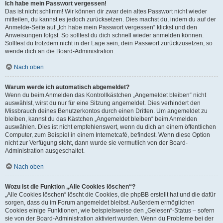
Ich habe mein Passwort vergessen!
Das ist nicht schlimm! Wir können dir zwar dein altes Passwort nicht wieder
mitteilen, du kannst es jedoch zurücksetzen. Dies machst du, indem du auf der
Anmelde-Seite auf „Ich habe mein Passwort vergessen“ klickst und den
Anweisungen folgst. So solltest du dich schnell wieder anmelden können.
Solltest du trotzdem nicht in der Lage sein, dein Passwort zurückzusetzen, so
wende dich an die Board-Administration.
Nach oben
Warum werde ich automatisch abgemeldet?
Wenn du beim Anmelden das Kontrollkästchen „Angemeldet bleiben“ nicht
auswählst, wirst du nur für eine Sitzung angemeldet. Dies verhindert den
Missbrauch deines Benutzerkontos durch einen Dritten. Um angemeldet zu
bleiben, kannst du das Kästchen „Angemeldet bleiben“ beim Anmelden
auswählen. Dies ist nicht empfehlenswert, wenn du dich an einem öffentlichen
Computer, zum Beispiel in einem Internetcafé, befindest. Wenn diese Option
nicht zur Verfügung steht, dann wurde sie vermutlich von der Board-
Administration ausgeschaltet.
Nach oben
Wozu ist die Funktion „Alle Cookies löschen“?
„Alle Cookies löschen“ löscht die Cookies, die phpBB erstellt hat und die dafür
sorgen, dass du im Forum angemeldet bleibst. Außerdem ermöglichen
Cookies einige Funktionen, wie beispielsweise den „Gelesen“-Status – sofern
sie von der Board-Administration aktiviert wurden. Wenn du Probleme bei der