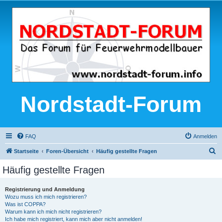
Nordstadt-Forum
FAQ
Anmelden
S
Startseite
Foren-Übersicht
Häufig gestellte Fragen
u
Häufig gestellte Fragen
c
h
Registrierung und Anmeldung
Wozu muss ich mich registrieren?
e
Was ist COPPA?
Warum kann ich mich nicht registrieren?
Ich habe mich registriert, kann mich aber nicht anmelden!