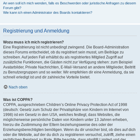
An wen soll ich mich wenden, falls es Beschwerden oder juristische Anfragen zu diesem
Forum gibt?
Wie kann ich einen Administrator des Boards kontaktieren?
Registrierung und Anmeldung
Wozu muss ich mich registrieren?
Eine Registrierung ist nicht unbedingt zwingend. Die Board-Administration
dieses Forums entscheidet, ob du registriert sein musst, um Beiträge zu
schreiben. Auf jeden Fall erhältst du als registriertes Mitglied Zugriff auf
zusätzliche Funktionen, die Gästen nicht zur Verfügung stehen: zum Beispiel
Avatarbilder, Private Nachrichten, E-Mail-Versand an andere Mitglieder, Beitritt
zu Benutzergruppen und so weiter. Wir empfehlen dir eine Anmeldung, da sie
schnell erledigt ist und dir zahlreiche Vorteile bietet.
Nach oben
Was ist COPPA?
COPPA, ausgeschrieben Children’s Online Privacy Protection Act of 1998
(deutsch: Gesetz zum Schutz der Privatsphäre von Kindern im Internet von
1998) ist ein Gesetz in den USA, welches festlegt, dass Websites, die
möglicherweise persönliche Daten von Kindern unter 13 Jahren erheben,
hierzu die Zustimmung der Eltern beziehungsweise des oder der
Erziehungsberechtigten benötigen. Wenn du dir unsicher bist, ob dies auf dich
oder die Website, auf der du dich zu registrieren versuchst, zutrifft, ziehe einen
rechtlichen Beistand zu Rate. Bitte beachte, dass phpBB Limited und der