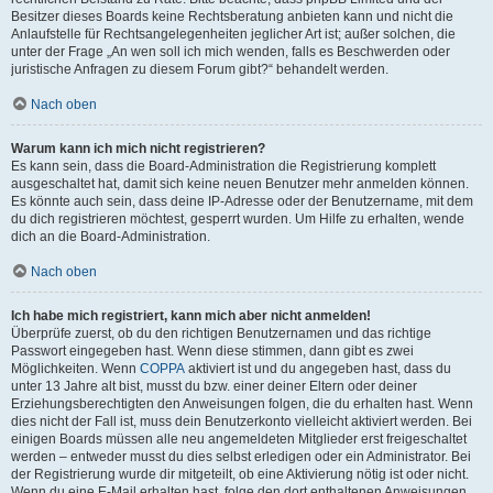
Besitzer dieses Boards keine Rechtsberatung anbieten kann und nicht die
Anlaufstelle für Rechtsangelegenheiten jeglicher Art ist; außer solchen, die
unter der Frage „An wen soll ich mich wenden, falls es Beschwerden oder
juristische Anfragen zu diesem Forum gibt?“ behandelt werden.
Nach oben
Warum kann ich mich nicht registrieren?
Es kann sein, dass die Board-Administration die Registrierung komplett
ausgeschaltet hat, damit sich keine neuen Benutzer mehr anmelden können.
Es könnte auch sein, dass deine IP-Adresse oder der Benutzername, mit dem
du dich registrieren möchtest, gesperrt wurden. Um Hilfe zu erhalten, wende
dich an die Board-Administration.
Nach oben
Ich habe mich registriert, kann mich aber nicht anmelden!
Überprüfe zuerst, ob du den richtigen Benutzernamen und das richtige
Passwort eingegeben hast. Wenn diese stimmen, dann gibt es zwei
Möglichkeiten. Wenn
COPPA
aktiviert ist und du angegeben hast, dass du
unter 13 Jahre alt bist, musst du bzw. einer deiner Eltern oder deiner
Erziehungsberechtigten den Anweisungen folgen, die du erhalten hast. Wenn
dies nicht der Fall ist, muss dein Benutzerkonto vielleicht aktiviert werden. Bei
einigen Boards müssen alle neu angemeldeten Mitglieder erst freigeschaltet
werden – entweder musst du dies selbst erledigen oder ein Administrator. Bei
der Registrierung wurde dir mitgeteilt, ob eine Aktivierung nötig ist oder nicht.
Wenn du eine E-Mail erhalten hast, folge den dort enthaltenen Anweisungen.