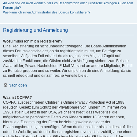
An wen soll ich mich wenden, falls es Beschwerden oder juristische Anfragen zu diesem
Forum gibt?
Wie kann ich einen Administrator des Boards kontaktieren?
Registrierung und Anmeldung
Wozu muss ich mich registrieren?
Eine Registrierung ist nicht unbedingt zwingend. Die Board-Administration
dieses Forums entscheidet, ob du registriert sein musst, um Beiträge zu
schreiben. Auf jeden Fall erhältst du als registriertes Mitglied Zugriff auf
zusätzliche Funktionen, die Gästen nicht zur Verfügung stehen: zum Beispiel
Avatarbilder, Private Nachrichten, E-Mail-Versand an andere Mitglieder, Beitritt
zu Benutzergruppen und so weiter. Wir empfehlen dir eine Anmeldung, da sie
schnell erledigt ist und dir zahlreiche Vorteile bietet.
Nach oben
Was ist COPPA?
COPPA, ausgeschrieben Children’s Online Privacy Protection Act of 1998
(deutsch: Gesetz zum Schutz der Privatsphäre von Kindern im Internet von
1998) ist ein Gesetz in den USA, welches festlegt, dass Websites, die
möglicherweise persönliche Daten von Kindern unter 13 Jahren erheben,
hierzu die Zustimmung der Eltern beziehungsweise des oder der
Erziehungsberechtigten benötigen. Wenn du dir unsicher bist, ob dies auf dich
oder die Website, auf der du dich zu registrieren versuchst, zutrifft, ziehe einen
rechtlichen Beistand zu Rate. Bitte beachte, dass phpBB Limited und der