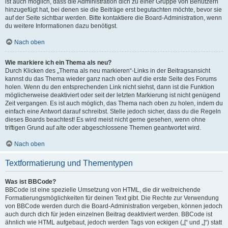
ist auch möglich, dass die Administration dich zu einer Gruppe von Benutzern
hinzugefügt hat, bei denen sie die Beiträge erst begutachten möchte, bevor sie
auf der Seite sichtbar werden. Bitte kontaktiere die Board-Administration, wenn
du weitere Informationen dazu benötigst.
Nach oben
Wie markiere ich ein Thema als neu?
Durch Klicken des „Thema als neu markieren“-Links in der Beitragsansicht
kannst du das Thema wieder ganz nach oben auf die erste Seite des Forums
holen. Wenn du den entsprechenden Link nicht siehst, dann ist die Funktion
möglicherweise deaktiviert oder seit der letzten Markierung ist nicht genügend
Zeit vergangen. Es ist auch möglich, das Thema nach oben zu holen, indem du
einfach eine Antwort darauf schreibst. Stelle jedoch sicher, dass du die Regeln
dieses Boards beachtest! Es wird meist nicht gerne gesehen, wenn ohne
triftigen Grund auf alte oder abgeschlossene Themen geantwortet wird.
Nach oben
Textformatierung und Thementypen
Was ist BBCode?
BBCode ist eine spezielle Umsetzung von HTML, die dir weitreichende
Formatierungsmöglichkeiten für deinen Text gibt. Die Rechte zur Verwendung
von BBCode werden durch die Board-Administration vergeben, können jedoch
auch durch dich für jeden einzelnen Beitrag deaktiviert werden. BBCode ist
ähnlich wie HTML aufgebaut, jedoch werden Tags von eckigen („[“ und „]“) statt