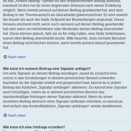
du das „Ändere Beitrag“-Symbol für den entsprechenden Beitrag anklickst;
eventuell ist dies nur für einen begrenzten Zeitraum nach seiner Erstellung
möglich. Wenn bereits jemand auf deinen Beitrag geantwortet hat, wird dein
Beitrag in der Themenansicht als überarbeitet gekennzeichnet. Es wird sowohl
die Anzahl als auch der letzte Zeitpunkt der Bearbeitungen angezeigt. Dieser
Hinweis erscheint nicht, wenn noch niemand auf deinen Beitrag geantwortet
hat oder wenn ein Administrator oder Moderator deinen Beitrag überarbeitet
hat. Diese können jedoch, falls sie es für nötig halten, eine Notiz hinterlassen,
warum dein Beitrag überarbeitet wurde. Bitte beachte, dass normale Benutzer
einen Beitrag nicht löschen können, wenn bereits jemand darauf geantwortet
hat.
Nach oben
Wie kann ich meinem Beitrag eine Signatur anfügen?
Um eine Signatur an deinen Beitrag anzufügen, musst du zunächst eine
solche in den Einstellungen in deinem persönlichen Bereich entwerfen.
Nachdem du die Signatur erstellt und gespeichert hast, kannst du in jedem
Beitrag das Kästchen „Signatur anhängen“ aktivieren. Du kannst eine Signatur
auch hinzufügen, indem du in deinem persönlichen Bereich das
standardmäßige Anhängen deiner Signatur aktivierst. Wenn du einen
einzelnen Beitrag dennoch ohne Signatur verfassen möchtest, so kannst du
dort einfach das Kontrollkästchen „Signatur anhängen“ wieder deaktivieren.
Nach oben
Wie kann ich eine Umfrage erstellen?