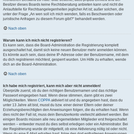
Besitzer dieses Boards keine Rechtsberatung anbieten kann und nicht die
Anlaufstelle für Rechtsangelegenheiten jeglicher Art ist; außer solchen, die
unter der Frage „An wen soll ich mich wenden, falls es Beschwerden oder
juristische Anfragen zu diesem Forum gibt?“ behandelt werden.
Nach oben
Warum kann ich mich nicht registrieren?
Es kann sein, dass die Board-Administration die Registrierung komplett
ausgeschaltet hat, damit sich keine neuen Benutzer mehr anmelden können.
Es könnte auch sein, dass deine IP-Adresse oder der Benutzername, mit dem
du dich registrieren möchtest, gesperrt wurden. Um Hilfe zu erhalten, wende
dich an die Board-Administration.
Nach oben
Ich habe mich registriert, kann mich aber nicht anmelden!
Überprüfe zuerst, ob du den richtigen Benutzernamen und das richtige
Passwort eingegeben hast. Wenn diese stimmen, dann gibt es zwei
Möglichkeiten. Wenn
COPPA
aktiviert ist und du angegeben hast, dass du
unter 13 Jahre alt bist, musst du bzw. einer deiner Eltern oder deiner
Erziehungsberechtigten den Anweisungen folgen, die du erhalten hast. Wenn
dies nicht der Fall ist, muss dein Benutzerkonto vielleicht aktiviert werden. Bei
einigen Boards müssen alle neu angemeldeten Mitglieder erst freigeschaltet
werden – entweder musst du dies selbst erledigen oder ein Administrator. Bei
der Registrierung wurde dir mitgeteilt, ob eine Aktivierung nötig ist oder nicht.
Wenn du eine E-Mail erhalten hast, folge den dort enthaltenen Anweisungen.