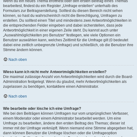
Wenn du ein neues Thema eröffnest oder den ersten Beitrag eines Themas
bearbeitest, findest du ein Register „Umfrage erstellen“ unterhalb des
Formulars zur Beitragserstellung. Solltest du diesen Bereich nicht sehen
können, so hast du wahrscheinlich nicht die Berechtigung, Umfragen zu
erstellen. Du solltest einen Titel und mindestens zwei Antwortmöglichkeiten in
die entsprechenden Felder eingeben und dabei sicherstellen, dass jede
Antwortmöglichkeit in einer eigenen Zeile steht. Du kannst auch unter
„Auswahlmöglichkeiten pro Benutzer“ festlegen, wie viele Optionen ein
Benutzer auswählen kann, welches Zeitlimit für die Umfrage gilt (0 bedeutet
dabei eine zeitlich unbegrenzte Umfrage) und schließlich, ob die Benutzer ihre
Stimme ändern können.
Nach oben
Wieso kann ich nicht mehr Antwortmöglichkeiten erstellen?
Die maximal zulässige Anzahl von Antwortmöglichkeiten wird durch die Board-
Administration festgelegt. Wenn du glaubst, mehr Antwortmöglichkeiten als
zugelassen zu benötigen, kontaktiere einen Administrator.
Nach oben
Wie bearbeite oder lösche ich eine Umfrage?
Wie bei den Beiträgen können Umfragen nur vom ursprünglichen Verfasser,
einem Moderator oder einem Administrator bearbeitet werden. Um eine
Umfrage zu bearbeiten, ändere den ersten Beitrag des Themas; dieser ist
immer mit der Umfrage verknüpft. Wenn niemand eine Stimme abgegeben hat,
dann können Benutzer die Umfrage löschen oder die Umfrageoption