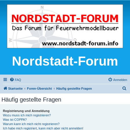
Nordstadt-Forum
FAQ
Anmelden
S
Startseite
Foren-Übersicht
Häufig gestellte Fragen
u
Häufig gestellte Fragen
c
h
Registrierung und Anmeldung
Wozu muss ich mich registrieren?
e
Was ist COPPA?
Warum kann ich mich nicht registrieren?
Ich habe mich registriert, kann mich aber nicht anmelden!