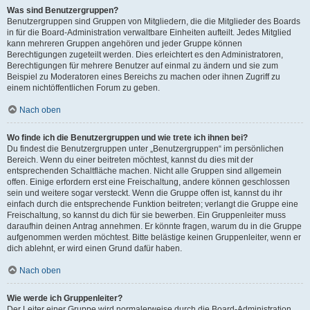
Was sind Benutzergruppen?
Benutzergruppen sind Gruppen von Mitgliedern, die die Mitglieder des Boards
in für die Board-Administration verwaltbare Einheiten aufteilt. Jedes Mitglied
kann mehreren Gruppen angehören und jeder Gruppe können
Berechtigungen zugeteilt werden. Dies erleichtert es den Administratoren,
Berechtigungen für mehrere Benutzer auf einmal zu ändern und sie zum
Beispiel zu Moderatoren eines Bereichs zu machen oder ihnen Zugriff zu
einem nichtöffentlichen Forum zu geben.
Nach oben
Wo finde ich die Benutzergruppen und wie trete ich ihnen bei?
Du findest die Benutzergruppen unter „Benutzergruppen“ im persönlichen
Bereich. Wenn du einer beitreten möchtest, kannst du dies mit der
entsprechenden Schaltfläche machen. Nicht alle Gruppen sind allgemein
offen. Einige erfordern erst eine Freischaltung, andere können geschlossen
sein und weitere sogar versteckt. Wenn die Gruppe offen ist, kannst du ihr
einfach durch die entsprechende Funktion beitreten; verlangt die Gruppe eine
Freischaltung, so kannst du dich für sie bewerben. Ein Gruppenleiter muss
daraufhin deinen Antrag annehmen. Er könnte fragen, warum du in die Gruppe
aufgenommen werden möchtest. Bitte belästige keinen Gruppenleiter, wenn er
dich ablehnt, er wird einen Grund dafür haben.
Nach oben
Wie werde ich Gruppenleiter?
Der Leiter einer Gruppe wird normalerweise durch die Board-Administration