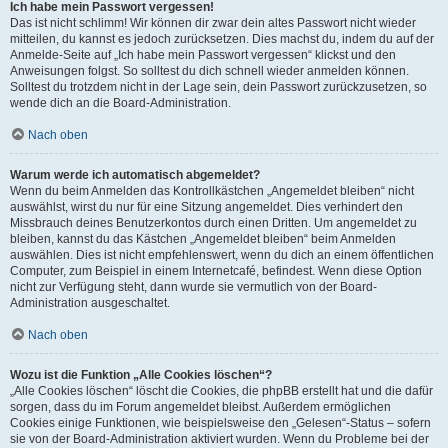
Ich habe mein Passwort vergessen!
Das ist nicht schlimm! Wir können dir zwar dein altes Passwort nicht wieder
mitteilen, du kannst es jedoch zurücksetzen. Dies machst du, indem du auf der
Anmelde-Seite auf „Ich habe mein Passwort vergessen“ klickst und den
Anweisungen folgst. So solltest du dich schnell wieder anmelden können.
Solltest du trotzdem nicht in der Lage sein, dein Passwort zurückzusetzen, so
wende dich an die Board-Administration.
Nach oben
Warum werde ich automatisch abgemeldet?
Wenn du beim Anmelden das Kontrollkästchen „Angemeldet bleiben“ nicht
auswählst, wirst du nur für eine Sitzung angemeldet. Dies verhindert den
Missbrauch deines Benutzerkontos durch einen Dritten. Um angemeldet zu
bleiben, kannst du das Kästchen „Angemeldet bleiben“ beim Anmelden
auswählen. Dies ist nicht empfehlenswert, wenn du dich an einem öffentlichen
Computer, zum Beispiel in einem Internetcafé, befindest. Wenn diese Option
nicht zur Verfügung steht, dann wurde sie vermutlich von der Board-
Administration ausgeschaltet.
Nach oben
Wozu ist die Funktion „Alle Cookies löschen“?
„Alle Cookies löschen“ löscht die Cookies, die phpBB erstellt hat und die dafür
sorgen, dass du im Forum angemeldet bleibst. Außerdem ermöglichen
Cookies einige Funktionen, wie beispielsweise den „Gelesen“-Status – sofern
sie von der Board-Administration aktiviert wurden. Wenn du Probleme bei der