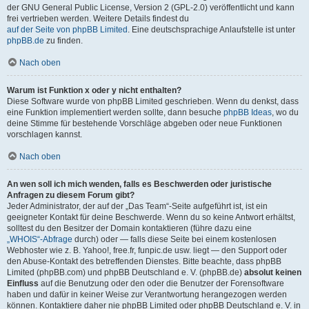
der GNU General Public License, Version 2 (GPL-2.0) veröffentlicht und kann
frei vertrieben werden. Weitere Details findest du
auf der Seite von phpBB Limited
. Eine deutschsprachige Anlaufstelle ist unter
phpBB.de
zu finden.
Nach oben
Warum ist Funktion x oder y nicht enthalten?
Diese Software wurde von phpBB Limited geschrieben. Wenn du denkst, dass
eine Funktion implementiert werden sollte, dann besuche
phpBB Ideas
, wo du
deine Stimme für bestehende Vorschläge abgeben oder neue Funktionen
vorschlagen kannst.
Nach oben
An wen soll ich mich wenden, falls es Beschwerden oder juristische
Anfragen zu diesem Forum gibt?
Jeder Administrator, der auf der „Das Team“-Seite aufgeführt ist, ist ein
geeigneter Kontakt für deine Beschwerde. Wenn du so keine Antwort erhältst,
solltest du den Besitzer der Domain kontaktieren (führe dazu eine
„WHOIS“-Abfrage
durch) oder — falls diese Seite bei einem kostenlosen
Webhoster wie z. B. Yahoo!, free.fr, funpic.de usw. liegt — den Support oder
den Abuse-Kontakt des betreffenden Dienstes. Bitte beachte, dass phpBB
Limited (phpBB.com) und phpBB Deutschland e. V. (phpBB.de)
absolut keinen
Einfluss
auf die Benutzung oder den oder die Benutzer der Forensoftware
haben und dafür in keiner Weise zur Verantwortung herangezogen werden
können. Kontaktiere daher nie phpBB Limited oder phpBB Deutschland e. V. in