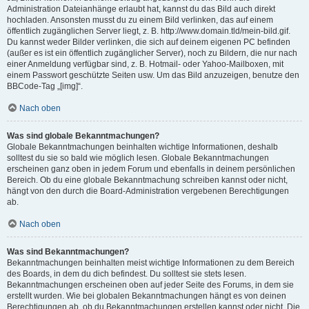
Administration Dateianhänge erlaubt hat, kannst du das Bild auch direkt
hochladen. Ansonsten musst du zu einem Bild verlinken, das auf einem
öffentlich zugänglichen Server liegt, z. B. http://www.domain.tld/mein-bild.gif.
Du kannst weder Bilder verlinken, die sich auf deinem eigenen PC befinden
(außer es ist ein öffentlich zugänglicher Server), noch zu Bildern, die nur nach
einer Anmeldung verfügbar sind, z. B. Hotmail- oder Yahoo-Mailboxen, mit
einem Passwort geschützte Seiten usw. Um das Bild anzuzeigen, benutze den
BBCode-Tag „[img]“.
Nach oben
Was sind globale Bekanntmachungen?
Globale Bekanntmachungen beinhalten wichtige Informationen, deshalb
solltest du sie so bald wie möglich lesen. Globale Bekanntmachungen
erscheinen ganz oben in jedem Forum und ebenfalls in deinem persönlichen
Bereich. Ob du eine globale Bekanntmachung schreiben kannst oder nicht,
hängt von den durch die Board-Administration vergebenen Berechtigungen
ab.
Nach oben
Was sind Bekanntmachungen?
Bekanntmachungen beinhalten meist wichtige Informationen zu dem Bereich
des Boards, in dem du dich befindest. Du solltest sie stets lesen.
Bekanntmachungen erscheinen oben auf jeder Seite des Forums, in dem sie
erstellt wurden. Wie bei globalen Bekanntmachungen hängt es von deinen
Berechtigungen ab, ob du Bekanntmachungen erstellen kannst oder nicht. Die