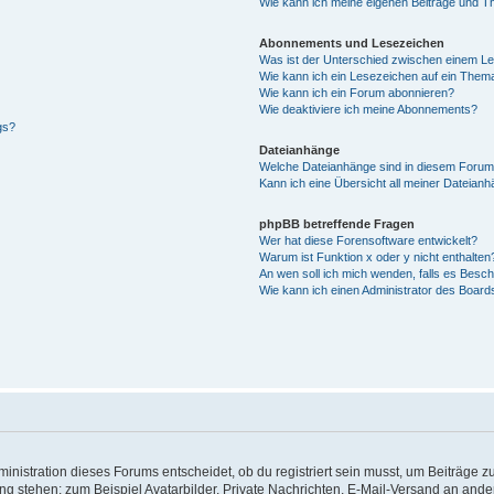
Wie kann ich meine eigenen Beiträge und T
Abonnements und Lesezeichen
Was ist der Unterschied zwischen einem L
Wie kann ich ein Lesezeichen auf ein Them
Wie kann ich ein Forum abonnieren?
Wie deaktiviere ich meine Abonnements?
gs?
Dateianhänge
Welche Dateianhänge sind in diesem Forum
Kann ich eine Übersicht all meiner Dateian
phpBB betreffende Fragen
Wer hat diese Forensoftware entwickelt?
Warum ist Funktion x oder y nicht enthalten
An wen soll ich mich wenden, falls es Besc
Wie kann ich einen Administrator des Board
istration dieses Forums entscheidet, ob du registriert sein musst, um Beiträge zu s
ung stehen: zum Beispiel Avatarbilder, Private Nachrichten, E-Mail-Versand an ander