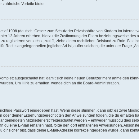
 zahlreiche Vorteile bietet.
t of 1998 (deutsch: Gesetz zum Schutz der Privatsphäre von Kindern im Internet vo
unter 13 Jahren erheben, hierzu die Zustimmung der Eltern beziehungsweise des o
h zu registrieren versuchst, zutrifft, ziehe einen rechtlichen Beistand zu Rate. Bit
für Rechtsangelegenheiten jeglicher Art ist; außer solchen, die unter der Frage „
.
g komplett ausgeschaltet hat, damit sich keine neuen Benutzer mehr anmelden könn
 wurden. Um Hilfe zu erhalten, wende dich an die Board-Administration.
 richtige Passwort eingegeben hast. Wenn diese stimmen, dann gibt es zwei Mögl
tern oder deiner Erziehungsberechtigten den Anweisungen folgen, die du erhalten ha
u angemeldeten Mitglieder erst freigeschaltet werden – entweder musst du dies selbs
. Wenn du eine E-Mail erhalten hast, folge den dort enthaltenen Anweisungen. Ansons
 dir sicher bist, dass deine E-Mail-Adresse korrekt eingegeben wurde, dann kontak