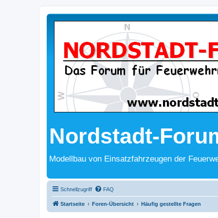
Nordstadt-Foru
Modellbau von Einsatzfahrzeugen der Feuerwe
Schnellzugriff
FAQ
Startseite
Foren-Übersicht
Häufig gestellte Fragen