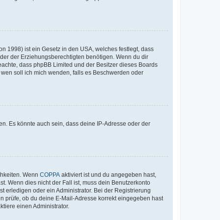
n 1998) ist ein Gesetz in den USA, welches festlegt, dass
der der Erziehungsberechtigten benötigen. Wenn du dir
te beachte, dass phpBB Limited und der Besitzer dieses Boards
An wen soll ich mich wenden, falls es Beschwerden oder
en. Es könnte auch sein, dass deine IP-Adresse oder der
ichkeiten. Wenn
COPPA
aktiviert ist und du angegeben hast,
st. Wenn dies nicht der Fall ist, muss dein Benutzerkonto
t erledigen oder ein Administrator. Bei der Registrierung
ten prüfe, ob du deine E-Mail-Adresse korrekt eingegeben hast
tiere einen Administrator.