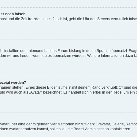
mer noch falsch!
t hast und die Zeit trotzdem noch falsch ist, geht die Uhr des Servers vermutlich fal
t installiert oder niemand hat das Forum bislang in deine Sprache übersetzt. Frag
, würden wir uns freuen, wenn du es übersetzen würdest. Weitere Informationen dazu
gezeigt werden?
amen stehen. Eines dieser Bilder ist meist mit deinem Rang verknüpft: Oft sind di
ld wird auch als „Avatar“ bezeichnet. Es handelt sich hierbei in der Regel um ein
 Avatar über eine der folgenden vier Methoden hinzufügen: Gravatar, Galerie, Rem
en Avatar benutzen kannst, solltest du die Board-Administration kontaktieren.