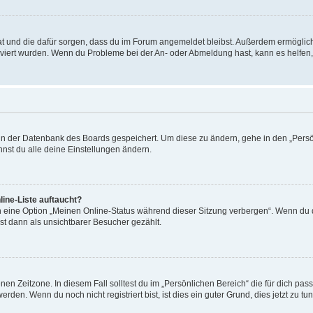
 hat und die dafür sorgen, dass du im Forum angemeldet bleibst. Außerdem ermögli
tiviert wurden. Wenn du Probleme bei der An- oder Abmeldung hast, kann es helfen
n in der Datenbank des Boards gespeichert. Um diese zu ändern, gehe in den „Persö
nst du alle deine Einstellungen ändern.
ine-Liste auftaucht?
n eine Option „Meinen Online-Status während dieser Sitzung verbergen“. Wenn du d
st dann als unsichtbarer Besucher gezählt.
en Zeitzone. In diesem Fall solltest du im „Persönlichen Bereich“ die für dich passe
den. Wenn du noch nicht registriert bist, ist dies ein guter Grund, dies jetzt zu tun