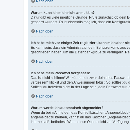
Nach oben
Warum kann ich mich nicht anmelden?
Dafür gibt es viele mögliche Gründe. Prüfe zunächst, ob dein 
gesperrt wurdest. Es ist ebenfalls möglich, dass ein Konfigurat
Nach oben
Ich habe mich vor einiger Zeit registriert, kann mich aber n
Es kann sein, dass ein Administrator dein Benutzerkonto aus v
geschrieben haben, um die Datenbankgröße zu verringern. Regis
Nach oben
Ich habe mein Passwort vergessen!
Das ist nicht schlimm! Wir können dir zwar dein altes Passwort
vergessen“ klickst und den Anweisungen folgst. So solltest du
Solltest du trotzdem nicht in der Lage sein, dein Passwort zur
Nach oben
Warum werde ich automatisch abgemeldet?
Wenn du beim Anmelden das Kontrollkästchen „Angemeldet bleib
angemeldet zu bleiben, kannst du das Kästchen „Angemeldet b
Internetcafé, befindest. Wenn diese Option nicht zur Verfügung