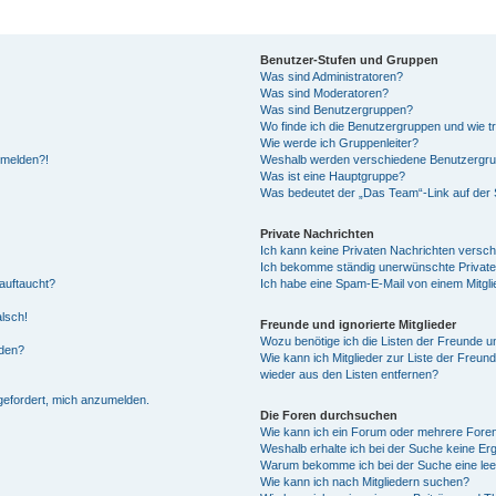
Benutzer-Stufen und Gruppen
Was sind Administratoren?
Was sind Moderatoren?
Was sind Benutzergruppen?
Wo finde ich die Benutzergruppen und wie tr
Wie werde ich Gruppenleiter?
anmelden?!
Weshalb werden verschiedene Benutzergrupp
Was ist eine Hauptgruppe?
Was bedeutet der „Das Team“-Link auf der S
Private Nachrichten
Ich kann keine Privaten Nachrichten versch
Ich bekomme ständig unerwünschte Private
auftaucht?
Ich habe eine Spam-E-Mail von einem Mitgli
alsch!
Freunde und ignorierte Mitglieder
Wozu benötige ich die Listen der Freunde un
rden?
Wie kann ich Mitglieder zur Liste der Freund
wieder aus den Listen entfernen?
fgefordert, mich anzumelden.
Die Foren durchsuchen
Wie kann ich ein Forum oder mehrere For
Weshalb erhalte ich bei der Suche keine Er
Warum bekomme ich bei der Suche eine lee
Wie kann ich nach Mitgliedern suchen?