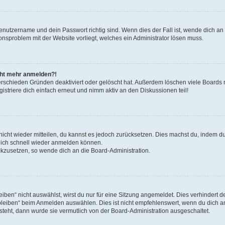
Benutzername und dein Passwort richtig sind. Wenn dies der Fall ist, wende dich a
ionsproblem mit der Website vorliegt, welches ein Administrator lösen muss.
icht mehr anmelden?!
erschieden Gründen deaktiviert oder gelöscht hat. Außerdem löschen viele Boards r
triere dich einfach erneut und nimm aktiv an den Diskussionen teil!
 nicht wieder mitteilen, du kannst es jedoch zurücksetzen. Dies machst du, indem 
 dich schnell wieder anmelden können.
ückzusetzen, so wende dich an die Board-Administration.
en“ nicht auswählst, wirst du nur für eine Sitzung angemeldet. Dies verhindert 
leiben“ beim Anmelden auswählen. Dies ist nicht empfehlenswert, wenn du dich an
 steht, dann wurde sie vermutlich von der Board-Administration ausgeschaltet.