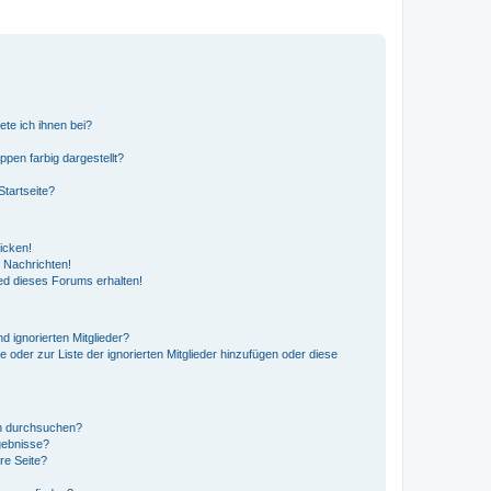
ete ich ihnen bei?
en farbig dargestellt?
tartseite?
icken!
 Nachrichten!
ed dieses Forums erhalten!
d ignorierten Mitglieder?
e oder zur Liste der ignorierten Mitglieder hinzufügen oder diese
en durchsuchen?
gebnisse?
re Seite?