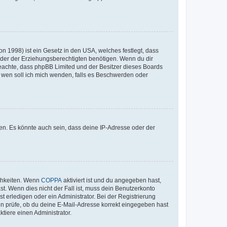
n 1998) ist ein Gesetz in den USA, welches festlegt, dass
der der Erziehungsberechtigten benötigen. Wenn du dir
te beachte, dass phpBB Limited und der Besitzer dieses Boards
An wen soll ich mich wenden, falls es Beschwerden oder
en. Es könnte auch sein, dass deine IP-Adresse oder der
ichkeiten. Wenn
COPPA
aktiviert ist und du angegeben hast,
st. Wenn dies nicht der Fall ist, muss dein Benutzerkonto
t erledigen oder ein Administrator. Bei der Registrierung
ten prüfe, ob du deine E-Mail-Adresse korrekt eingegeben hast
tiere einen Administrator.