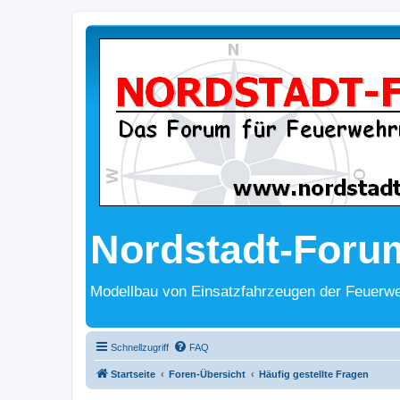
Nordstadt-Foru
Modellbau von Einsatzfahrzeugen der Feuerwe
Schnellzugriff
FAQ
Startseite
Foren-Übersicht
Häufig gestellte Fragen