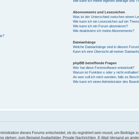
Wie kann ich meine eigenen Beiträge und T
Abonnements und Lesezeichen
Was ist der Unterschied zwischen einem L
Wie kann ich ein Lesezeichen auf ein Them
Wie kann ich ein Forum abonnieren?
Wie deaktiviere ich meine Abonnements?
gs?
Dateianhänge
Welche Dateianhänge sind in diesem Forum
Kann ich eine Übersicht all meiner Dateian
phpBB betreffende Fragen
Wer hat diese Forensoftware entwickelt?
Warum ist Funktion x oder y nicht enthalten
An wen soll ich mich wenden, falls es Besc
Wie kann ich einen Administrator des Board
istration dieses Forums entscheidet, ob du registriert sein musst, um Beiträge zu s
ung stehen: zum Beispiel Avatarbilder, Private Nachrichten, E-Mail-Versand an ander