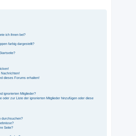
ete ich ihnen bei?
en farbig dargestellt?
tartseite?
icken!
 Nachrichten!
ed dieses Forums erhalten!
d ignorierten Mitglieder?
e oder zur Liste der ignorierten Mitglieder hinzufügen oder diese
en durchsuchen?
gebnisse?
re Seite?