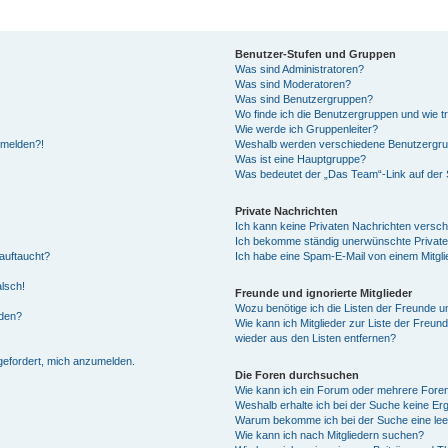
Benutzer-Stufen und Gruppen
Was sind Administratoren?
Was sind Moderatoren?
Was sind Benutzergruppen?
Wo finde ich die Benutzergruppen und wie tr
Wie werde ich Gruppenleiter?
anmelden?!
Weshalb werden verschiedene Benutzergrupp
Was ist eine Hauptgruppe?
Was bedeutet der „Das Team“-Link auf der S
Private Nachrichten
Ich kann keine Privaten Nachrichten versch
Ich bekomme ständig unerwünschte Private
auftaucht?
Ich habe eine Spam-E-Mail von einem Mitgli
alsch!
Freunde und ignorierte Mitglieder
Wozu benötige ich die Listen der Freunde un
rden?
Wie kann ich Mitglieder zur Liste der Freund
wieder aus den Listen entfernen?
fgefordert, mich anzumelden.
Die Foren durchsuchen
Wie kann ich ein Forum oder mehrere For
Weshalb erhalte ich bei der Suche keine Er
Warum bekomme ich bei der Suche eine lee
Wie kann ich nach Mitgliedern suchen?