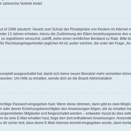
 zahlreiche Vorteile bietet.
t of 1998 (deutsch: Gesetz zum Schutz der Privatsphäre von Kindern im Internet vo
unter 13 Jahren erheben, hierzu die Zustimmung der Eltern beziehungsweise des o
h zu registrieren versuchst, zutrifft, ziehe einen rechtlichen Beistand zu Rate. Bit
für Rechtsangelegenheiten jeglicher Art ist; außer solchen, die unter der Frage „
.
g komplett ausgeschaltet hat, damit sich keine neuen Benutzer mehr anmelden könn
 wurden. Um Hilfe zu erhalten, wende dich an die Board-Administration.
 richtige Passwort eingegeben hast. Wenn diese stimmen, dann gibt es zwei Mögl
tern oder deiner Erziehungsberechtigten den Anweisungen folgen, die du erhalten ha
u angemeldeten Mitglieder erst freigeschaltet werden – entweder musst du dies selbs
. Wenn du eine E-Mail erhalten hast, folge den dort enthaltenen Anweisungen. Ansons
 dir sicher bist, dass deine E-Mail-Adresse korrekt eingegeben wurde, dann kontak