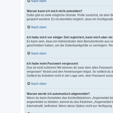
Nach oben
Warum kann ich mich nicht anmelden?
Dafür gibt es viele mögliche Gründe. Prüfe zunächst, ob dein 
gesperrt wurdest. Es ist ebenfalls möglich, dass ein Konfigurat
Nach oben
Ich habe mich vor einiger Zeit registriert, kann mich aber n
Es kann sein, dass ein Administrator dein Benutzerkonto aus v
geschrieben haben, um die Datenbankgröße zu verringern. Regis
Nach oben
Ich habe mein Passwort vergessen!
Das ist nicht schlimm! Wir können dir zwar dein altes Passwort
vergessen“ klickst und den Anweisungen folgst. So solltest du
Solltest du trotzdem nicht in der Lage sein, dein Passwort zur
Nach oben
Warum werde ich automatisch abgemeldet?
Wenn du beim Anmelden das Kontrollkästchen „Angemeldet bleib
angemeldet zu bleiben, kannst du das Kästchen „Angemeldet b
Internetcafé, befindest. Wenn diese Option nicht zur Verfügung