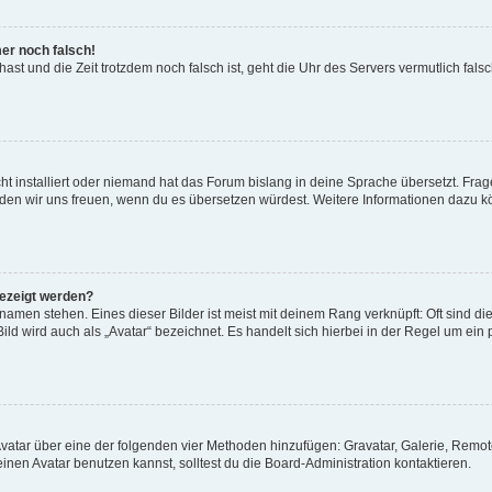
mer noch falsch!
t hast und die Zeit trotzdem noch falsch ist, geht die Uhr des Servers vermutlich fal
t installiert oder niemand hat das Forum bislang in deine Sprache übersetzt. Frag
, würden wir uns freuen, wenn du es übersetzen würdest. Weitere Informationen dazu
gezeigt werden?
amen stehen. Eines dieser Bilder ist meist mit deinem Rang verknüpft: Oft sind di
ld wird auch als „Avatar“ bezeichnet. Es handelt sich hierbei in der Regel um ein
 Avatar über eine der folgenden vier Methoden hinzufügen: Gravatar, Galerie, Rem
en Avatar benutzen kannst, solltest du die Board-Administration kontaktieren.