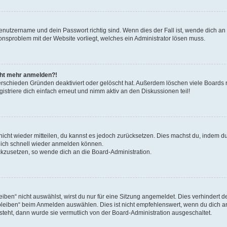
Benutzername und dein Passwort richtig sind. Wenn dies der Fall ist, wende dich a
ionsproblem mit der Website vorliegt, welches ein Administrator lösen muss.
icht mehr anmelden?!
erschieden Gründen deaktiviert oder gelöscht hat. Außerdem löschen viele Boards r
triere dich einfach erneut und nimm aktiv an den Diskussionen teil!
 nicht wieder mitteilen, du kannst es jedoch zurücksetzen. Dies machst du, indem 
 dich schnell wieder anmelden können.
ückzusetzen, so wende dich an die Board-Administration.
en“ nicht auswählst, wirst du nur für eine Sitzung angemeldet. Dies verhindert 
leiben“ beim Anmelden auswählen. Dies ist nicht empfehlenswert, wenn du dich an
 steht, dann wurde sie vermutlich von der Board-Administration ausgeschaltet.