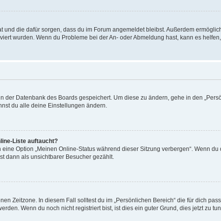
 hat und die dafür sorgen, dass du im Forum angemeldet bleibst. Außerdem ermögli
tiviert wurden. Wenn du Probleme bei der An- oder Abmeldung hast, kann es helfen
n in der Datenbank des Boards gespeichert. Um diese zu ändern, gehe in den „Persö
nst du alle deine Einstellungen ändern.
ine-Liste auftaucht?
n eine Option „Meinen Online-Status während dieser Sitzung verbergen“. Wenn du d
st dann als unsichtbarer Besucher gezählt.
en Zeitzone. In diesem Fall solltest du im „Persönlichen Bereich“ die für dich passe
den. Wenn du noch nicht registriert bist, ist dies ein guter Grund, dies jetzt zu tun